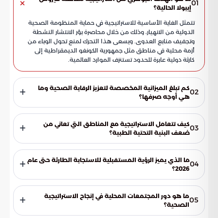
01
إيبولا الحالية؟
تتمثل الغاية الأساسية للاستراتيجية في حماية المنظومة الصحية
الدولية من الانهيار، وذلك من خلال محاصرة بؤر الانتشار النشطة
وتجفيف منابع العدوى. ويسعى هذا التحرك لمنع تحول الوباء من
أزمة محلية في مناطق مثل جمهورية الكونغو الديمقراطية إلى
كارثة دولية عابرة للحدود تستنزف الموارد العالمية.
كم تبلغ الميزانية المخصصة لتعزيز الرقابة الصحية وما
02
هي أوجه صرفها؟
خُصصت ميزانية ضخمة تقدر بنحو 518 مليون دولار لتعزيز إجراءات
التفتيش الصحي عند المعابر الحدودية الحيوية. تهدف هذه
كيف تتعامل الاستراتيجية مع المناطق التي تعاني من
03
الأموال بشكل مباشر إلى قطع مسارات انتقال العدوى بين الدول
ضعف البنية التحتية الطبية؟
وتطوير تقنيات الرصد السريع، خاصة في المناطق التي تشهد زيادة
تمنح الاستراتيجية أولوية قصوى للتدخلات الميدانية الفورية في
متسارعة في الإصابات مثل مقاطعة إيتوري.
البيئات الهشة لمنع خروج الوضع عن السيطرة. ويركز العمل في
ما الذي يميز الرؤية المستقبلية للاستجابة الطارئة حتى عام
04
هذه المناطق على تعزيز الاحتواء السريع وتوفير الدعم الطبي اللازم
2026؟
لضمان عدم انتشار الفيروس إلى مناطق أوسع يصعب السيطرة
تعتمد رؤية 2026 نهجاً تكاملياً يدمج الموارد التقنية والمالية لرفع
عليها في المستقبل.
كفاءة العمليات الميدانية وإنهاء تشتت المبادرات الفردية. كما
ما هو دور المجتمعات المحلية في إنجاح الاستراتيجية
05
تهدف الخطة إلى تمكين القيادات الوطنية من إدارة الأزمات
الصحية؟
باستقلالية أكبر، مع تحويل الإجراءات الطارئة إلى ركائز ثابتة تدعم