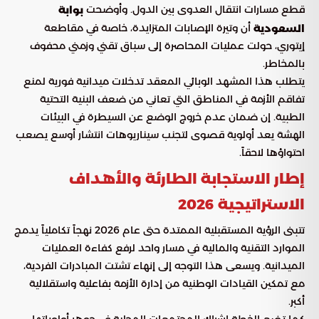
قطع مسارات انتقال العدوى بين الدول. وأوضحت
بوابة
أن وتيرة الإصابات المتزايدة، خاصة في مقاطعة
السعودية
إيتوري، حولت عمليات المحاصرة إلى سباق تقني وزمني محفوف
بالمخاطر.
يتطلب هذا المشهد الوبائي المعقد تدخلات ميدانية فورية لمنع
تفاقم الأزمة في المناطق التي تعاني من ضعف البنية التحتية
الطبية. إن ضمان عدم خروج الوضع عن السيطرة في البيئات
الهشة يعد أولوية قصوى لتجنب سيناريوهات انتشار أوسع يصعب
احتواؤها لاحقاً.
إطار الاستجابة الطارئة والأهداف
الاستراتيجية 2026
تتبنى الرؤية المستقبلية الممتدة حتى عام 2026 نهجاً تكاملياً يدمج
الموارد التقنية والمالية في مسار واحد لرفع كفاءة العمليات
الميدانية. ويسعى هذا التوجه إلى إنهاء تشتت المبادرات الفردية،
مع تمكين القيادات الوطنية من إدارة الأزمة بفاعلية واستقلالية
أكبر.