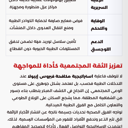
الرعاية
مراكز عزل متطورة ومجهزة.
السريرية
فرض معايير صارمة لحماية الكوادر الطبية
الوقاية
ومنع انتقال العدوى داخل المنشآت.
والتحكم
تأمين سلاسل توريد مرنة تضمن تدفق
الدعم
المستلزمات الطبية الحيوية دون انقطاع.
اللوجستي
تعزيز الثقة المجتمعية كأداة للمواجهة
لا تتوقف فاعلية
عند
استراتيجية مكافحة فيروس إيبولا
التدخلات الطبية فحسب، بل تعتمد بشكل جوهري على مستوى
الوعي المجتمعي. إن النجاح في الكشف المبكر يتطلب بناء جسور
من الشفافية المطلقة، مما يشجع السكان على الإبلاغ الطوعي
والتعاون الكامل مع الفرق الطبية الميدانية.
تواجه الفرق الصحية تحديات جسيمة ناتجة عن انتشار الأخبار الزائفة
التي تثير الذعر وتدفع الأفراد للنفور من المؤسسات الرسمية. لذلك،
اعتمدت الاستراتيجية التواصل الفعال كأداة لتصحيح المفاهيم