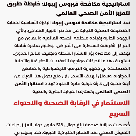
: خارطة طريق
استراتيجية مكافحة فيروس إيبولا
لتعزيز الأمن الصحي العالمي
تعد
الركيزة الأساسية لحماية
استراتيجية مكافحة فيروس إيبولا
المنظومة الصحية الدولية من مخاطر الانهيار المفاجئ. وتأتي
الجهود الحالية بقيادة منظمة الصحة العالمية والتعاون مع
المراكز الأفريقية للسيطرة على الأمراض، لإطلاق مبادرة شاملة
تهدف إلى محاصرة بؤر الانتشار النشطة وتجفيف منابع العدوى.
تستهدف هذه التحركات مواجهة التعقيدات الجغرافية والأمنية
المتصاعدة في جمهورية الكونغو الديمقراطية والمناطق
المجاورة. ويتمثل الهدف الأسمى في منع تحول هذا الوباء من
أزمة محلية إلى كارثة دولية عابرة للحدود تهدد
استقرار الأمن
وتستنزف الموارد البشرية والطبية.
الصحي العالمي
الاستثمار في الرقابة الصحية والاحتواء
السريع
خُصصت ميزانية ضخمة تبلغ حوالي 518 مليون دولار لتعزيز إجراءات
التفتيش الصحي عند المعابر الحدودية الحيوية، مما يسهم في