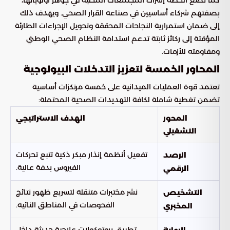
كما تضع الخطة إشراك المجتمعات المحلية في جوهر أولوياتها،
بصفتهم شركاء أساسيين في صناعة القرار الصحي. ويهدف ذلك
إلى ضمان استمرارية النجاحات المحققة وتحويل الإجراءات الطارئة
المؤقتة إلى ركائز ثابتة تدعم استدامة النظام الصحي الوطني
ومقاومته للأزمات.
المحاور الخمسة لتعزيز التدخلات البيولوجية
تعتمد قوة العمليات الميدانية على خمسة مرتكزات أساسية
تضمن تغطية شاملة لكافة التهديدات الصحية المحتملة:
المحور
الهدف الاستراتيجي
التشغيلي
تفعيل أنظمة إنذار مبكر ذكية تتبع تحركات
الرصد
الفيروس بدقة عالية.
الرقمي
نشر مختبرات متنقلة لتسريع ظهور نتائج
التشخيص
الفحوصات في المناطق النائية.
المخبري
تطبيق بروتوكولات علاجية حديثة داخل