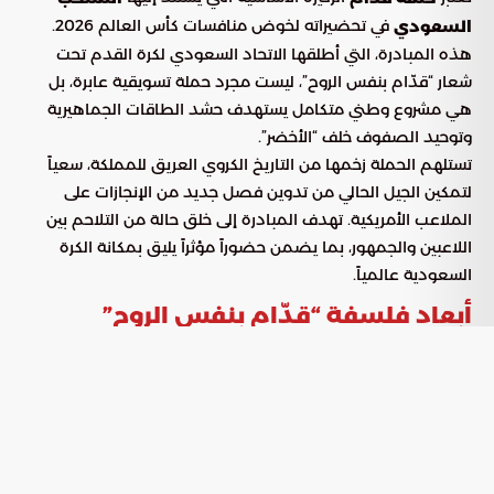
في تحضيراته لخوض منافسات كأس العالم 2026.
السعودي
هذه المبادرة، التي أطلقها الاتحاد السعودي لكرة القدم تحت
شعار “قدّام بنفس الروح”، ليست مجرد حملة تسويقية عابرة، بل
هي مشروع وطني متكامل يستهدف حشد الطاقات الجماهيرية
وتوحيد الصفوف خلف “الأخضر”.
تستلهم الحملة زخمها من التاريخ الكروي العريق للمملكة، سعياً
لتمكين الجيل الحالي من تدوين فصل جديد من الإنجازات على
الملاعب الأمريكية. تهدف المبادرة إلى خلق حالة من التلاحم بين
اللاعبين والجمهور، بما يضمن حضوراً مؤثراً يليق بمكانة الكرة
السعودية عالمياً.
أبعاد فلسفة “قدّام بنفس الروح”
تتخطى مبادرة “قدّام” الأطر التقليدية للمؤازرة الرياضية، لتتحول
إلى رسالة معنوية عميقة ساهم في صياغتها نخبة من أساطير
الكرة السعودية، وعلى رأسهم الكابتن ماجد عبدالله. ترتكز هذه
الفلسفة على ربط المكتسبات التاريخية بالطموحات المستقبلية عبر
عدة ركائز:
غرس قيم الإصرار والروح العالية التي
تعزيز الهوية القتالية: