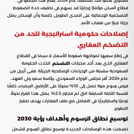
مستوى للنمو منذ منتصف عام 2024. يعتبر هذا التباطؤ في
قطاع السكن مؤشرًا إيجابيًا قد يسهم في تخفيف حدة الضغوط
التضخمية الإجمالية على المدى الطويل، خاصة وأن الإسكان يمثل
جزءًا كبيرًا من نفقات الأسر.
إصلاحات حكومية استراتيجية للحد من
التضخم العقاري
في إطار سعيها لمواجهة ضغوط الأسعار، لا سيما في القطاع
العقاري الذي يعد أحد محركات
، اتخذت الحكومة
التضخم
السعودية سلسلة من الإجراءات الإصلاحية الجريئة. ففي أبريل من
عام 2024، أقر مجلس الوزراء السعودي، برئاسة سمو ولي العهد،
فرض رسوم مرنة تصل إلى 10% سنويًا على الأراضي البيضاء، خلافًا
للنسبة الثابتة السابقة التي لم تتجاوز 2.5%. يمثل هذا القرار تحولًا
نوعيًا واستراتيجيًا في التعامل مع ملف العقارات بهدف تحفيز
التطوير.
توسيع نطاق الرسوم وأهداف رؤية 2030
تضمنت هذه الإصلاحات الجديدة توسيع نطاق الرسوم لتشمل