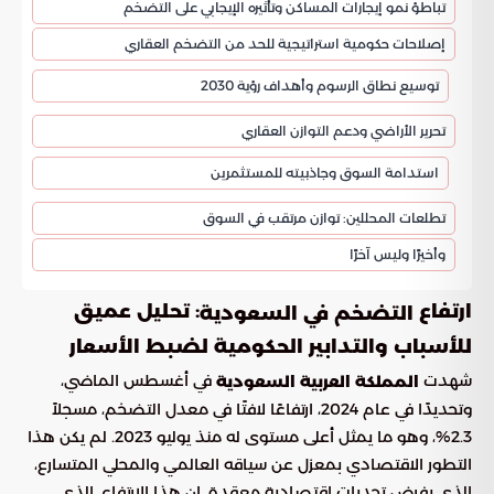
تباطؤ نمو إيجارات المساكن وتأثيره الإيجابي على التضخم
إصلاحات حكومية استراتيجية للحد من التضخم العقاري
توسيع نطاق الرسوم وأهداف رؤية 2030
تحرير الأراضي ودعم التوازن العقاري
استدامة السوق وجاذبيته للمستثمرين
تطلعات المحللين: توازن مرتقب في السوق
وأخيرًا وليس آخرًا
ارتفاع
: تحليل عميق
التضخم في السعودية
للأسباب والتدابير الحكومية لضبط الأسعار
شهدت
في أغسطس الماضي،
المملكة العربية السعودية
وتحديدًا في عام 2024، ارتفاعًا لافتًا في معدل التضخم، مسجلاً
2.3%، وهو ما يمثل أعلى مستوى له منذ يوليو 2023. لم يكن هذا
التطور الاقتصادي بمعزل عن سياقه العالمي والمحلي المتسارع،
الذي يفرض تحديات اقتصادية معقدة. إن هذا الارتفاع، الذي