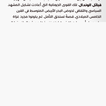
، تلك القوى الجرمانية التي أعادت تشكيل المشهد
قبائل الوندال
السياسي والثقافي لحوض البحر الأبيض المتوسط في القرن
الخامس الميلادي، قصةً تستحق التأمل. لم يكونوا مجرد غزاة
عابرين، بل أسسوا دولة قوية امتد نفوذها من شمال إفريقيا إلى
الجزر المتوسطية، تاركين وراءهم إرثاً يثير الجدل حول طبيعة تأثيرهم
في مسيرة التاريخ الأوروبي والشمال إفريقي.
أصول الوندال: رحلة من الشمال
الأوروبي إلى الأندلس
تُشير المصادر التاريخية إلى أن
، المعروفة أيضاً
قبائل الوندال
بالفاندال، هي قبائل ذات أصول جرمانية اسكندنافية، وإن كان
تحديد موطنها الأصلي الدقيق لا يزال محاطاً بالغموض. يعزو
بعض المؤرخين أصولهم إلى مدينة هندال في النرويج، بينما
يربطهم آخرون بمدينة فندسيسل في الدنمارك. ما هو مؤكد أنهم
استوطنوا منطقة سيليزيا، الواقعة حالياً في بولندا، حوالي عام 120
قبل الميلاد بعد عبورهم بحر البلطيق، في رحلة هجرة طويلة نحو
الجنوب والغرب، بحثاً عن أراضٍ جديدة وفرص أوسع.