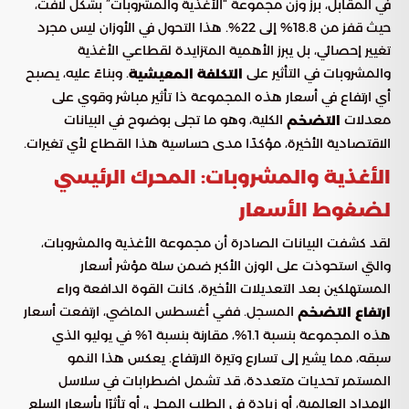
في المقابل، برز وزن مجموعة “الأغذية والمشروبات” بشكل لافت،
حيث قفز من 18.8% إلى 22%. هذا التحول في الأوزان ليس مجرد
تغيير إحصائي، بل يبرز الأهمية المتزايدة لقطاعي الأغذية
والمشروبات في التأثير على
. وبناءً عليه، يصبح
التكلفة المعيشية
أي ارتفاع في أسعار هذه المجموعة ذا تأثير مباشر وقوي على
معدلات
الكلية، وهو ما تجلى بوضوح في البيانات
التضخم
الاقتصادية الأخيرة، مؤكدًا مدى حساسية هذا القطاع لأي تغيرات.
الأغذية والمشروبات: المحرك الرئيسي
لضغوط الأسعار
لقد كشفت البيانات الصادرة أن مجموعة الأغذية والمشروبات،
والتي استحوذت على الوزن الأكبر ضمن سلة مؤشر أسعار
المستهلكين بعد التعديلات الأخيرة، كانت القوة الدافعة وراء
المسجل. ففي أغسطس الماضي، ارتفعت أسعار
ارتفاع التضخم
هذه المجموعة بنسبة 1.1%، مقارنة بنسبة 1% في يوليو الذي
سبقه، مما يشير إلى تسارع وتيرة الارتفاع. يعكس هذا النمو
المستمر تحديات متعددة، قد تشمل اضطرابات في سلاسل
الإمداد العالمية، أو زيادة في الطلب المحلي، أو تأثرًا بأسعار السلع