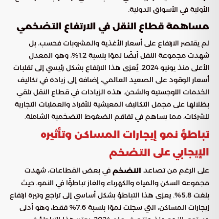
الأولية في الأسواق الدولية.
مساهمة قطاع النقل في الارتفاع التضخمي
لم يقتصر الارتفاع على أسعار الأغذية والمشروبات فحسب، بل
شهدت مجموعة النقل أيضًا نموًا بنسبة 1.2%، وهو المعدل
الأعلى منذ يونيو 2024. يُعزى هذا الارتفاع بشكل رئيسي إلى تقلبات
أسعار الوقود على الصعيد العالمي، إضافة إلى زيادة في تكاليف
الخدمات اللوجستية والشحن. هذه الزيادات في قطاع النقل تلقي
بظلالها على مجمل التكاليف المعيشية للأفراد والعمليات التجارية
للشركات، مما يساهم في تفاقم الضغوط التضخمية الشاملة.
تباطؤ نمو إيجارات المساكن وتأثيره
الإيجابي على
التضخم
على الرغم من تصاعد
في بعض القطاعات، شهدت
التضخم
مجموعة السكن والمياه والكهرباء والغاز تباطؤًا في النمو، حيث
بلغت 5.8%. يعزى هذا التباطؤ بشكل أساسي إلى تراجع وتيرة ارتفاع
إيجارات المساكن، التي سجلت نموًا بنسبة 7.6% فقط، وهو أدنى