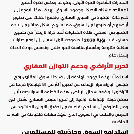
العقارات الشاغرة للمرة الأولى، وهو ما يعكس نظرة أعمق
لمعالجة مشكلة الاحتكار وجمود السوق. يهدف هذا التوجه إلى
كسر حالة الجمود في السوق العقاري، وتحفيز الملاك على تطوير
أراضيهم أو طرحها في السوق، مما يسهم بشكل مباشر في زيادة
المعروض السكني. هذه الخطوات تُعد جزءًا لا يتجزأ من تحقيق
مستهدفات
الطموحة، التي تسعى إلى توفير خيارات
رؤية 2030
سكنية متنوعة وبأسعار مناسبة للمواطنين، وتحسين جودة الحياة
بشكل عام.
تحرير الأراضي ودعم التوازن العقاري
استكمالًا لهذه الجهود الهادفة إلى ضبط السوق العقاري، رفع
مجلس الوزراء قرار الإيقاف عن تطوير أكثر من 81 كيلومترًا مربعًا من
الأراضي الواقعة شمال الرياض. هذه الخطوة الاستراتيجية تأتي
ضمن حزمة الإجراءات الرامية إلى تعزيز العرض العقاري بشكل كبير،
ومن المتوقع أن تساهم بفاعلية في تحقيق التوازن المنشود بين
العرض والطلب في السوق، الذي شهد تقلبات ملحوظة في الفترات
الماضية.
استدامة السوق وجاذبيته للمستثمرين