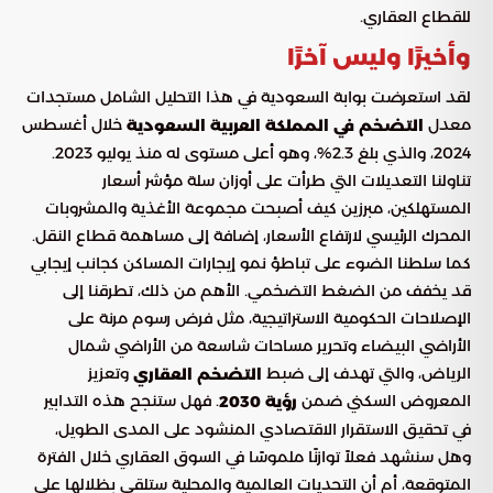
للقطاع العقاري.
وأخيرًا وليس آخرًا
لقد استعرضت بوابة السعودية في هذا التحليل الشامل مستجدات
معدل
خلال أغسطس
التضخم في المملكة العربية السعودية
2024، والذي بلغ 2.3%، وهو أعلى مستوى له منذ يوليو 2023.
تناولنا التعديلات التي طرأت على أوزان سلة مؤشر أسعار
المستهلكين، مبرزين كيف أصبحت مجموعة الأغذية والمشروبات
المحرك الرئيسي لارتفاع الأسعار، إضافة إلى مساهمة قطاع النقل.
كما سلطنا الضوء على تباطؤ نمو إيجارات المساكن كجانب إيجابي
قد يخفف من الضغط التضخمي. الأهم من ذلك، تطرقنا إلى
الإصلاحات الحكومية الاستراتيجية، مثل فرض رسوم مرنة على
الأراضي البيضاء وتحرير مساحات شاسعة من الأراضي شمال
الرياض، والتي تهدف إلى ضبط
وتعزيز
التضخم العقاري
المعروض السكني ضمن
. فهل ستنجح هذه التدابير
رؤية 2030
في تحقيق الاستقرار الاقتصادي المنشود على المدى الطويل،
وهل سنشهد فعلاً توازنًا ملموسًا في السوق العقاري خلال الفترة
المتوقعة، أم أن التحديات العالمية والمحلية ستلقي بظلالها على