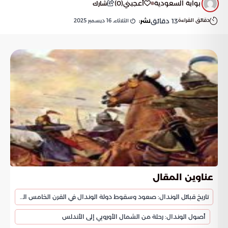
بوابة السعودية
أعجبني
(
0
)
شارك
دقائق القراءة
13
دقائق
الثلاثاء, 16 ديسمبر 2025
نشر:
عناوين المقال
تاريخ قبائل الوندال: صعود وسقوط دولة الوندال في القرن الخامس الميلادي
أصول الوندال: رحلة من الشمال الأوروبي إلى الأندلس