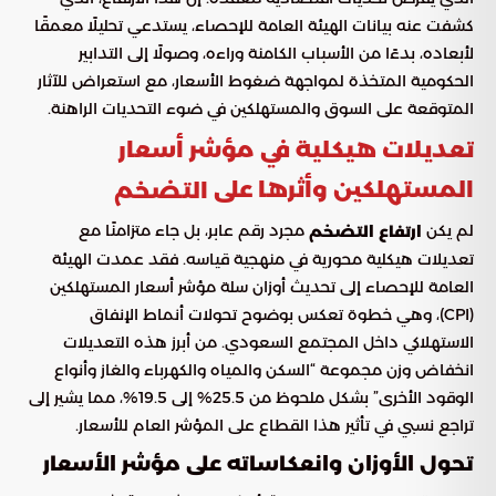
كشفت عنه بيانات الهيئة العامة للإحصاء، يستدعي تحليلًا معمقًا
لأبعاده، بدءًا من الأسباب الكامنة وراءه، وصولًا إلى التدابير
الحكومية المتخذة لمواجهة ضغوط الأسعار، مع استعراض للآثار
المتوقعة على السوق والمستهلكين في ضوء التحديات الراهنة.
تعديلات هيكلية في مؤشر أسعار
المستهلكين وأثرها على
التضخم
لم يكن
مجرد رقم عابر، بل جاء متزامنًا مع
ارتفاع التضخم
تعديلات هيكلية محورية في منهجية قياسه. فقد عمدت الهيئة
العامة للإحصاء إلى تحديث أوزان سلة مؤشر أسعار المستهلكين
(CPI)، وهي خطوة تعكس بوضوح تحولات أنماط الإنفاق
الاستهلاكي داخل المجتمع السعودي. من أبرز هذه التعديلات
انخفاض وزن مجموعة “السكن والمياه والكهرباء والغاز وأنواع
الوقود الأخرى” بشكل ملحوظ من 25.5% إلى 19.5%، مما يشير إلى
تراجع نسبي في تأثير هذا القطاع على المؤشر العام للأسعار.
تحول الأوزان وانعكاساته على مؤشر الأسعار