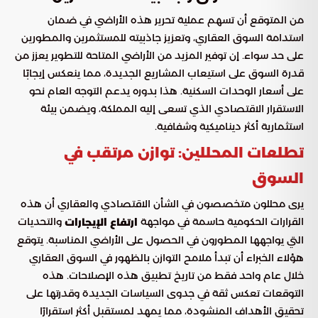
من المتوقع أن تسهم عملية تحرير هذه الأراضي في ضمان
استدامة السوق العقاري، وتعزيز جاذبيته للمستثمرين والمطورين
على حد سواء. إن توفير المزيد من الأراضي المتاحة للتطوير يعزز من
قدرة السوق على استيعاب المشاريع الجديدة، مما ينعكس إيجابًا
على أسعار الوحدات السكنية. هذا بدوره يدعم التوجه العام نحو
الاستقرار الاقتصادي الذي تسعى إليه المملكة، ويضمن بيئة
استثمارية أكثر ديناميكية وشفافية.
تطلعات المحللين: توازن مرتقب في
السوق
يرى محللون متخصصون في الشأن الاقتصادي والعقاري أن هذه
القرارات الحكومية حاسمة في مواجهة
والتحديات
ارتفاع الإيجارات
التي يواجهها المطورون في الحصول على الأراضي المناسبة. يتوقع
هؤلاء الخبراء أن تبدأ ملامح التوازن بالظهور في السوق العقاري
خلال عام واحد فقط من تاريخ تطبيق هذه الإصلاحات. هذه
التوقعات تعكس ثقة في جدوى السياسات الجديدة وقدرتها على
تحقيق الأهداف المنشودة، مما يمهد لمستقبل أكثر استقرارًا