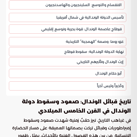
الانقسام والتوسع: السلينجيون والهاسدنجيون
تأسيس الدولة الوندالية في شمال أفريقيا
قرطاج عاصمة الوندال: قوة بحرية وتوسع إقليمي
غزو روما: وصمة “الهمجية” التاريخية
نهاية الدولة الوندالية: سقوط قرطاج
إرث الوندال وتأثيرهم التاريخي
أبرز حكام الوندال
وأخيراً وليس آخراً
تاريخ قبائل الوندال: صعود وسقوط دولة
الوندال في القرن الخامس الميلادي
في غياهب التاريخ، تبرز حقبٌ زمنية شهدت صعود وسقوط
إمبراطوريات وقبائل تركت بصماتها العميقة على مسار الحضارة
الإنسانية. من بين هذه الفصول الغنية بالأحداث، يمثل ظهور