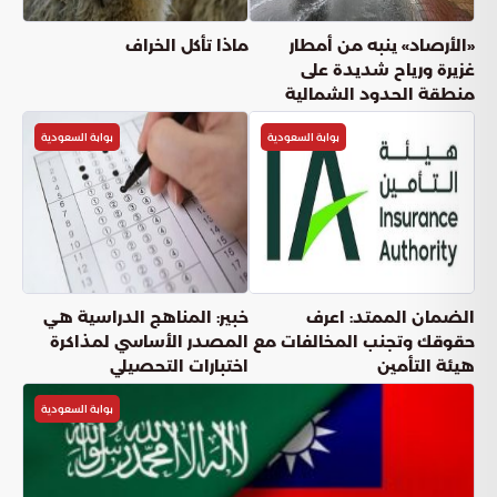
والاستدامة
بوابة السعودية
أعجبني
(
0
)
شارك
دقائق القراءة
6
دقيقة
الجمعة, 05 يونيو
نشر:
عناوين المقال
استراتيجيات أمن الطاقة العالمي ودور المملكة الريادي في استقرار الأسواق