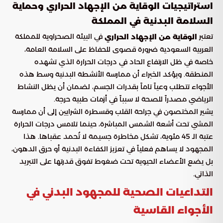
استراتيجيات الوقاية من الإجهاد الحراري وحماية
السلامة البدنية في المملكة
تعتبر
في البيئة الصحراوية للمملكة
الوقاية من الإجهاد الحراري
العربية السعودية ضرورة قصوى للحفاظ على السلامة العامة،
خاصة في ظل الارتفاع الحاد في درجات الحرارة الذي تشهده
المنطقة. ويؤكد الخبراء أن ممارسة الأنشطة البدنية وسط هذه
الأجواء تتطلب وعياً تاماً بقدرات الجسم، لضمان أن يظل النشاط
الرياضي مصدراً للصحة لا سبباً في أزمات طبية حرجة.
يشير المختصون في جراحة القلب وقسطرة الشرايين إلى أن ممارسة
المشي تحت أشعة الشمس المباشرة، حينما تلامس درجات الحرارة
عتبة الـ 45 مئوية، تشكل مخاطرة جسيمة لا تُحمد عقباها. هذا
المجهود لا يساهم فعلياً في تعزيز الكفاءة البدنية أو حرق الدهون،
بل يضع الأعضاء الحيوية تحت ضغوط تفوق قدرتها على التبريد
الذاتي.
التداعيات الصحية للمجهود البدني في
الأجواء القاسية