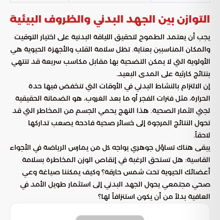
التوازن بين الجهد البدني والظروف البيئية
يجب أن يعتمد الطموح لتحقيق اللياقة البدنية على اختيار التوقيت
والمكان المناسبين بعناية. تظل سلامة القلب والأجهزة الحيوية هي
الأولوية التي لا يمكن التضحية بها مقابل مكاسب سريعة قد تنتهي
بنتائج كارثية على المدى البعيد.
إن الالتزام بالنشاط البدني في الأوقات التي تنخفض فيها حدة
الحرارة، مثل فترات الفجر أو ما بعد الغروب، هو الضمانة الحقيقية
لجني الثمار الصحية. هذا النهج يحمي الجسم من المخاطر التي قد
تحول النتائج المرجوة إلى خسائر صحية فادحة يصعب تداركها
لاحقاً.
يبقى هناك تساؤل جوهري يواجه كل من يمارس الرياضة في الأجواء
القاسية: هل تستحق الرغبة في إنقاص الوزن المخاطرة بسلامة
أعضائك الحيوية تحت شمس حارقة؟ وكيف يمكننا صياغة وعي
صحي مجتمعي يحول الجهد البدني إلى استثمار طويل الأمد في
العافية بدلاً من أن يكون استنزافاً لها؟