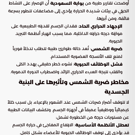
أوضحت تقارير طبية من
أن الإصرار على النشاط
بوابة السعودية
الحركي في بيئات شديدة الحرارة يؤدي إلى مضاعفات تتطور بسرعة
فائقة، ومن أبرزها:
: فقدان الجسم لقدرته الطبيعية على
الإجهاد الحراري الحاد
موازنة درجة حرارته الداخلية، مما يسبب انهيار أنظمة التبريد
الحيوية.
: تُعد حالة طوارئ طبية تتطلب تدخلاً فورياً
ضربة الشمس
لمنع تلف الأنسجة العضوية المستدام.
: نشوء خطر حقيقي يهدد الكلى
فشل الوظائف الحيوية
والقلب نتيجة العبء الحراري الزائد واضطراب الدورة الدموية.
مخاطر ضربة الشمس وتأثيرها على البنية
الجسدية
لا تتوقف أضرار ضربات الشمس عند الشعور بالإعياء، بل تسبب خللاً
كيميائياً ووظيفياً عميقاً في أجهزة الجسم. وتكشف البيانات الطبية
عن مستويات حرجة من الخطورة تشمل:
: الارتفاع المفاجئ في حرارة الجسم
تعطل الأنظمة الأساسية
قد يؤدي إلى توقف الوظائف الحيوية للأعضاء بشكل كامل.