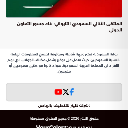
ملامح الرؤية السعودية لاستدامة منظومة الطاقة الدولية
الشراكات الاستراتيجية وتطوير التعاون الدولي
التحول نحو اقتصاد طاقي مرن ومستدام
استراتيجيات أمن الطاقة العالمي ودور المملكة
الريادي في استقرار الأسواق
تعتبر
الركيزة الأساسية التي
استراتيجيات أمن الطاقة العالمي
تستند إليها السياسات التنموية في المملكة العربية السعودية،
حيث تبرز كأهم محرك للاقتصاد الدولي والضامن الرئيس لاستدامة
سلاسل الإمداد. تعكس الإدارة السعودية لأسواق النفط احترافية
استثنائية في تحقيق التوازن بين العرض والطلب، مما يحمي
الاقتصاد العالمي من الصدمات الفجائية والتقلبات التي قد
تعطل مسيرة النمو في الاقتصادات المتقدمة والناشئة.
تعتمد هذه المكانة القيادية على نموذج متفرد يمزج بين امتلاك
أضخم الاحتياطيات التقليدية والاستثمار الطموح في حلول الطاقة
البديلة. هذا المزيج يمنح الرياض مرونة استراتيجية عالية للتعامل