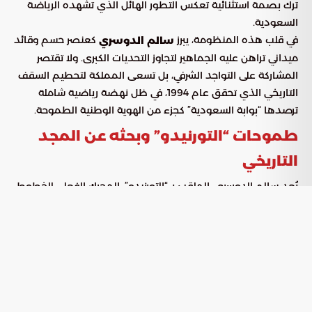
ترك بصمة استثنائية تعكس التطور الهائل الذي تشهده الرياضة
السعودية.
في قلب هذه المنظومة، يبرز
كعنصر حسم وقائد
سالم الدوسري
ميداني تراهن عليه الجماهير لتجاوز التحديات الكبرى. ولا تقتصر
المشاركة على التواجد الشرفي، بل تسعى المملكة لتحطيم السقف
التاريخي الذي تحقق عام 1994، في ظل نهضة رياضية شاملة
ترصدها “بوابة السعودية” كجزء من الهوية الوطنية الطموحة.
طموحات “التورنيدو” وبحثه عن المجد
التاريخي
يُعد سالم الدوسري، الملقب بـ “التورنيدو”، المحرك الفعلي للخطوط
الهجومية، حيث يدمج ببراعة بين النضج الكروي والقدرة على ابتكار
الحلول في أصعب الظروف. يسعى الدوسري في هذه النسخة
لتحقيق مكاسب استراتيجية تعزز مسيرته الأسطورية:
: يطمح سالم لكسر الشراكة
الانفراد بلقب الهداف التاريخي
مع النجم سامي الجابر، حيث يمتلك كلاهما 3 أهداف مونديالية،
مما يجعل أي هدف جديد بوابة لدخوله التاريخ كأكثر لاعب
سعودي تسجيلاً في كأس العالم.