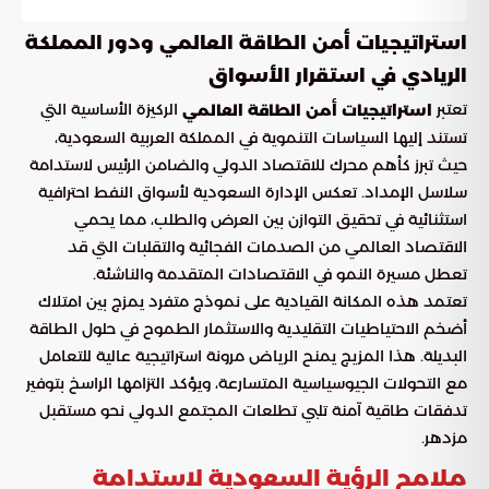
استراتيجيات أمن الطاقة العالمي ودور المملكة
الريادي في استقرار الأسواق
تعتبر
الركيزة الأساسية التي
استراتيجيات أمن الطاقة العالمي
تستند إليها السياسات التنموية في المملكة العربية السعودية،
حيث تبرز كأهم محرك للاقتصاد الدولي والضامن الرئيس لاستدامة
سلاسل الإمداد. تعكس الإدارة السعودية لأسواق النفط احترافية
استثنائية في تحقيق التوازن بين العرض والطلب، مما يحمي
الاقتصاد العالمي من الصدمات الفجائية والتقلبات التي قد
تعطل مسيرة النمو في الاقتصادات المتقدمة والناشئة.
تعتمد هذه المكانة القيادية على نموذج متفرد يمزج بين امتلاك
أضخم الاحتياطيات التقليدية والاستثمار الطموح في حلول الطاقة
البديلة. هذا المزيج يمنح الرياض مرونة استراتيجية عالية للتعامل
مع التحولات الجيوسياسية المتسارعة، ويؤكد التزامها الراسخ بتوفير
تدفقات طاقية آمنة تلبي تطلعات المجتمع الدولي نحو مستقبل
مزدهر.
ملامح الرؤية السعودية لاستدامة