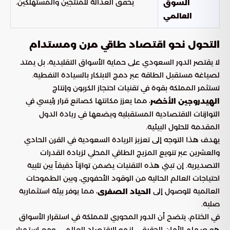
يحقق العدالة للمنتجين والمستهلكين.
السوق
العالمي
التحول نحو اقتصاد طاقي مرن ومستدام
لا يقتصر الدور السعودي على حماية الأسواق التقليدية، بل يمتد
لصياغة مستقبل الطاقة عبر دمج الابتكار بالسيادة النفطية.
تستثمر المملكة بقوة في تقنيات احتجاز الكربون وإنتاج
، مما يعزز مكانتها كصانع قرار رئيسي في
الهيدروجين الأخضر
التوازنات الاقتصادية المستقبلية ويضعها في ريادة الدول
المقدمة للحلول البيئية.
يهدف هذا التوجه إلى تعزيز الريادة السعودية في القرن الحادي
والعشرين عبر تنويع المزيج الطاقي المحلي لزيادة القدرات
التصديرية. إن تبني هذه التقنيات يضمن توازناً دقيقاً بين تلبية
احتياجات العالم الحالية من الوقود الأحفوري، وبين الطموحات
العالمية للوصول إلى
، مما يوفر بيئة استثمارية
الحياد الصفرى
صلبة.
في الختام، يتضح أن الدور المحوري للمملكة في استقرار الأسواق
هو صمام الأمان الحقيقي لنمو الاقتصاد العالمي. ومع استمرار