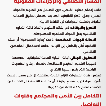
المسار النظامي والإجراءات القانونية
عقب إتمام عملية القبض، جرى التعامل مع المتهم والمواد
المحرزة وفق الأطر القانونية الصارمة لضمان تحقيق العدالة
الناجزة، وتمثلت الإجراءات في النقاط التالية:
: تم إيقاف المتهم واتخاذ كافة التدابير
التحريز والإيقاف
النظامية بحق المواد المخدرة المضبوطة.
: ذكرت “بوابة السعودية” أن ملف
الإحالة للجهات المختصة
القضية نُقل بالكامل إلى النيابة العامة لاستكمال المقتضى
النظامي.
: تباشر النيابة العامة تحقيقاتها الموسعة
التحقيق الجنائي
تمهيداً لتقديم المتهم للمحاكمة، وضمان إيقاع العقوبات
الرادعة التي ينص عليها النظام.
تعكس هذه الخطوات التزام الدولة بملاحقة كل من يسعى للعبث
بأمن المواطن والمقيم، وتؤكد أن يد العدالة ستطال المفسدين
لتجفيف منابع هذه الآفة من جذورها.
التكامل بين الأمن والمجتمع وقنوات
التواصل