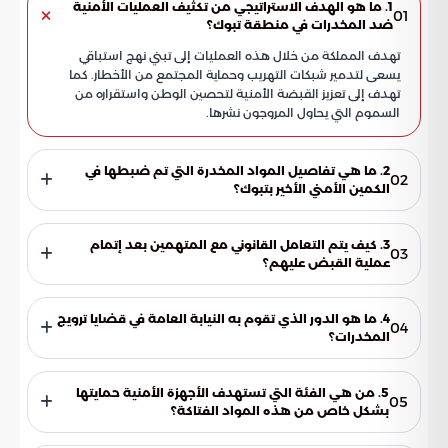
1. ما هو الهدف الاستراتيجي من تكثيف العمليات الأمنية
01
ضد المخدرات في منطقة تبوك؟
تهدف المملكة من خلال هذه العمليات إلى تبني نهج استباقي
يسعى لتدمير شبكات التهريب وحماية المجتمع من الأخطار. كما
تهدف إلى تعزيز القبضة الأمنية لتحصين الوطن واستقراره من
السموم التي يحاول المروجون نشرها.
2. ما هي تفاصيل المواد المخدرة التي تم ضبطها في
02
الكمين الأمني الأخير بتبوك؟
أسفرت العملية الأمنية عن ضبط كمية من مادة الحشيش المخدر،
بالإضافة إلى (4,430) قرصاً من مادة الإمفيتامين الخاضعة لتنظيم
3. كيف يتم التعامل القانوني مع المتهمين بعد إتمام
03
التداول الطبي. وتبرهن هذه الضبطية على يقظة الأجهزة الأمنية
عملية القبض عليهم؟
في تتبع الأنشطة الإجرامية بدقة واحترافية عالية.
يتم التعامل مع المتهمين وفق أطر قانونية صارمة، تبدأ بإيقاف
المتهم واتخاذ التدابير النظامية بحق المضبوطات. بعد ذلك، يتم
4. ما هو الدور الذي تقوم به النيابة العامة في قضايا ترويج
04
نقل ملف القضية بالكامل إلى النيابة العامة لاستكمال التحقيقات
المخدرات؟
الجنائية والمقتضى النظامي بحقهم.
تباشر النيابة العامة تحقيقات موسعة مع المتهمين لضمان تحقيق
العدالة الناجزة. ويتمثل دورها في إعداد ملف القضية تمهيداً
5. من هي الفئة التي تستهدف الأجهزة الأمنية حمايتها
05
لتقديم المتهم للمحاكمة، لضمان إيقاع العقوبات الرادعة التي
بشكل خاص من هذه المواد الفتاكة؟
ينص عليها النظام السعودي ضد المفسدين.
تركز الأجهزة الأمنية جهودها لحماية كافة شرائح المجتمع، وبشكل