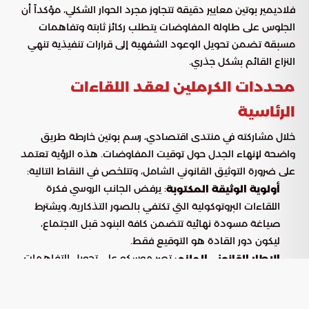
فلاديمير بوتين معايير دقيقة تتجاوز مجرد الحوار الشكلي، مؤكداً أن
الجلوس على طاولة المفاوضات يتطلب ركائز ثابتة وتفاهمات
مسبقة تضمن تحويل الوعود الشفهية إلى قرارات تنفيذية تنهي
النزاع القائم بشكل جذري.
محددات الكرملين لعقد اللقاءات
الرئاسية
خلال مشاركته في منتدى اقتصادي، رسم بوتين خارطة طريق
واضحة لإنهاء الجدل حول توقيت المفاوضات. هذه الرؤية تعتمد
على ضرورة التوثيق القانوني الشامل، وتتلخص في النقاط التالية:
: يرفض الجانب الروسي فكرة
أولوية الوثيقة المكتوبة
اللقاءات البروتوكولية التي تكتفي بالصور التذكارية، ويشترط
صياغة مسودة نهائية تتضمن كافة البنود قبل الاجتماع،
ليكون دور القادة هو التوقيع فقط.
: تصر موسكو على تحويل التفاهمات
الإطار القانوني الملزم
السياسية إلى نصوص قانونية لا تقبل التأويل، لضمان الجدية
التامة والالتزام بالمخرجات قبل الإعلان عن أي موعد رسمي