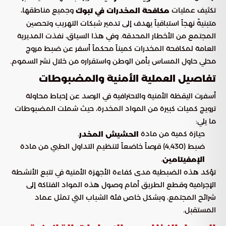
تكثيف عمليات
وجميع مناطقها،
مكافحة المخدرات في تبوك
متبنيةً نهجاً استباقياً يهدف إلى تدمير شبكات التهريب وتحصين
المجتمع من الأخطار المحدقة. وفي هذا السياق، نفذت المديرية
العامة لمكافحة المخدرات كميناً محكماً أسفر عن ضبط مروج
محلي حاول المساس بأمن الوطن واستقراره من خلال نشر السموم.
تفاصيل العملية الأمنية والمضبوطات
أسفرت اليقظة الأمنية والاحترافية في الرصد عن إحباط محاولة
ترويج كميات كبيرة من المواد المخدرة، حيث شملت المضبوطات
ما يلي:
حيازة كمية من مادة
.
الحشيش المخدر
ضبط (4,430) قرصاً خاضعاً لتنظيم التداول الطبي من مادة
.
الإمفيتامين
تؤكد هذه الضبطية مدى كفاءة الأجهزة الأمنية في تتبع الأنشطة
الإجرامية وقطع الطريق أمام وصول هذه المواد الفتاكة إلى
شرائح المجتمع، وبشكل خاص فئة الشباب التي تمثل عماد
المستقبل.