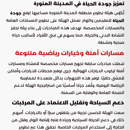
تعزيز
في المدينة المنورة
جودة الحياة
تُكرّس هيئة تطوير منطقة المدينة المنورة مساعيها لرفع
جودة
للمقيمين والزوار. تعمل الهيئة على تطوير المساحات العامة
الحياة
والمسارات المخصصة. تهدف هذه المبادرات إلى بناء بيئة تحفز
النشاط البدني والحركة، مما يسهم في تبني الأفراد لأساليب حياة
صحية ونشطة.
مسارات آمنة وخيارات رياضية متنوعة
شملت مبادرات سابقة تجهيز مسارات مخصصة للمشاة ومسارات
آمنة لركوب الدراجات الهوائية. جرى توفير محطات للدراجات وأماكن
للمشي حافيًا. توفر هذه التجهيزات بدائل متعددة لممارسة
الرياضة اليومية، وتُعد جزءًا أساسيًا من استراتيجية الهيئة لدعم
الصحة العامة والوقاية من السمنة.
دعم السياحة وتقليل الاعتماد على المركبات
سعت الهيئة لتحسين تجربة من يتنقلون سيرًا أو بالدراجات. أسهم
ذلك في دعم الحركة السياحية وزيادة فترة إقامة الزوار، وقلل من
الحاجة إلى استخدام المركبات الخاصة. تحقق هذا عبر تطوير