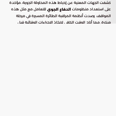
كشفت الجهات المعنية عن إحباط هذه المحاولة الجوية، مؤكدة
على استعداد منظومات
للتعامل مع مثل هذه
الدفاع الجوي
المواقف. رصدت أنظمة المراقبة الطائرة المسيرة في مرحلة
مبكرة، مما أتاح الوقت الكافي لاتخاذ الإجراءات الوقائية قبل
وصولها إلى المنطقة المستهدفة.
كفاءة المنظومات الأمنية والدفاعية
يعكس هذا الإجراء القدرة العالية للمنظومات الأمنية والدفاعية
في المملكة. تستهدف هذه المنظومات حماية المناطق الحيوية
وضمان سلامة السكان. تواصل السلطات تطبيق جميع التدابير
لضمان حماية المدن والمواقع الاستراتيجية من أي اعتداءات
محتملة، مع التركيز على الاستعداد الدائم.
دور قوات الدفاع الجوي السعودية
تؤكد قدرة قوات
على رصد وإسقاط
الدفاع الجوي السعودية
التهديدات الجوية التزامها بحفظ الأمن والاستقرار. تعمل هذه
القوات على حماية المجال الجوي للمملكة، مستفيدة من أنظمة
متطورة تضمن استجابة سريعة وفعالة لأي اختراق. يؤكد هذا