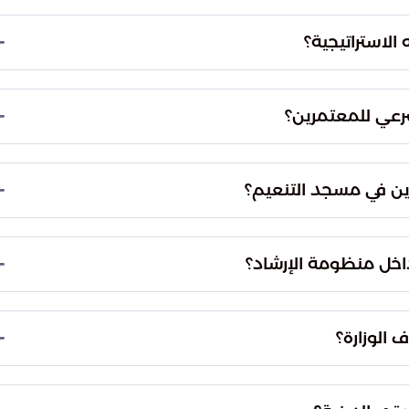
د هذه المسؤولية، وتنفذها ميدانياً عبر الأمانة العامة
 الاستراتيجية؟
لتنعيم، حيث يتم تقديم منظومة متكاملة من الخدمات
هم.
رعي للمعتمرين؟
 ووفق السنة النبوية المطهرة، وحماية المعتمر من
ه.
ين في مسجد التنعيم؟
لإضافة إلى استخدام التحول الرقمي عبر شاشات
اخل منظومة الإرشاد؟
 بتقديم الفتاوى الشرعية الموثوقة والإجابة على
ال اليوم.
الوزارة؟
 فورية وبسيطة تمنع ارتباك المعتمرين، مما يساعدهم