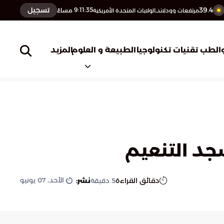
39.4
تسجيل
9:11:36
مساءً
مرتفعات وودلاند,الولايات المتحدة الأمريكية
المزيد
الطب
تقنيات تكنولوجيا
الطبيعة و العلوم
جد التنعيم
الأحد, 07 يونيو
دقائق القراءة
نشر:
5
دقيقة