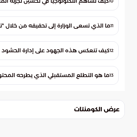
كيف تساهم التكنولوجيا في تحسين تجربة المعت
10
تساهم من خلال الشاشات التفاعلية والمنصات ا
مما يسهل الحصول على التوجيه في أي وقت.
ما الذي تسعى الوزارة إلى تحقيقه من خلال "
11
تسعى إلى معالجة الأخطاء الفقهية الشائعة
تكون العبادة صحيحة وموافقة للأصول الشرعي
كيف تنعكس هذه الجهود على إدارة الحشود 
12
تساهم التوعية الفعالة في توفير بيئة إيمانية
المعتمرين بشكل استباقي يمنع التكدس الناتج 
ما هو التطلع المستقبلي الذي يطرحه المحتو
13
يتطلع المحتوى إلى دور أكبر للذكاء الاصطناعي
ويحول رحلته إلى تجربة روحية وتقنية متناغمة.
عرض الكومنتات