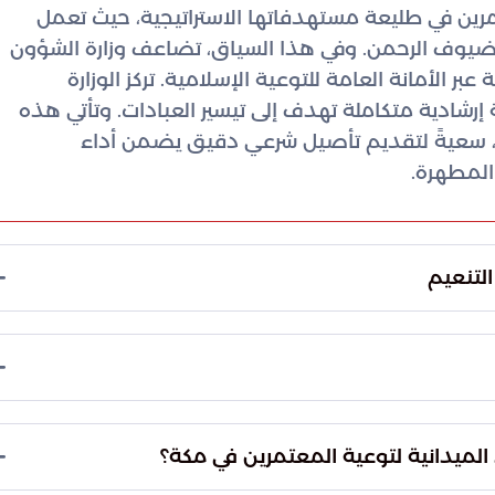
رين في طليعة مستهدفاتها الاستراتيجية، حيث تعمل
 لضيوف الرحمن. وفي هذا السياق، تضاعف وزارة الشؤون
ر الأمانة العامة للتوعية الإسلامية. تركز الوزارة
شادية متكاملة تهدف إلى تيسير العبادات. وتأتي هذه
زوار، سعيةً لتقديم تأصيل شرعي دقيق يضمن أداء
المطهرة.
لتنعيم
ن الكفاءة البشرية والحلول التقنية الذكية، ويهدف هذا
معلومة الموثوقة للمعتمرين عبر الوسائل التالية:
 قفزة نوعية في مستوى الخدمات المقدمة لضيوف
سية تضمن جودة التجربة:
ميدانية لتوعية المعتمرين في مكة؟