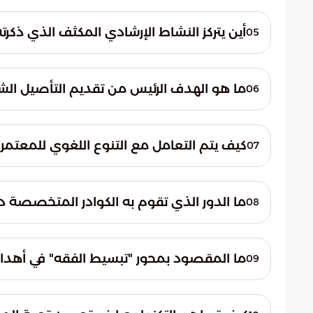
تتولى وزارة الشؤون الإسلامية والدعوة والإرشا
للتوعية الإسلامية بالحج والعمرة والزيارة.
أين يتركز النشاط الإرشادي المكثف الذي ذكرته
05
يتركز النشاط الإرشادي بشكل كبير في مسجد ا
التوعوية لخدمة ضيوف الرحمن وتيسير مناسك
ما هو الهدف الرئيس من تقديم التأصيل الش
06
الهدف هو ضمان أداء المناسك بطمأنينة تامة
الأخطاء المعرفية التي قد تؤثر على صحة نسك
كيف يتم التعامل مع التنوع اللغوي للمعتمر
07
يتم ذلك من خلال توظيف مترجمين مؤهلين، با
تفاعلية تبث المحتوى التوعوي بأكثر من 10 لغات عالمية.
ما الدور الذي تقوم به الكوادر المتخصصة د
08
تقوم هذه الكوادر، التي تضم نخبة من الدعاة،
استفسارات المعتمرين بشكل مباشر وواضح طو
ما المقصود بمحور "تبسيط الفقه" في أهداف 
09
يقصد به تقديم إرشادات ميسرة وحلول فقهية
على أداء العبادات بيسر وسهولة دون تعقيد.