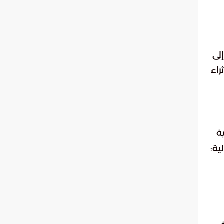
إلى
اء
ية
ية: