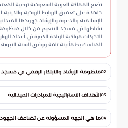
تضع المملكة العربية السعودية توعية المعتم
جاهدة على تعميق الروابط الروحية والدينية
الإسلامية والدعوة والإرشاد جهودها الميدانية عب
نشاطها في مسجد التنعيم من خلال منظومة إر
التحركات مواكبة للزيادة الكبيرة في أعداد ال
المناسك بطمأنينة تامة ووفق السنة النبوية 
منظومة الإرشاد والابتكار الرقمي في مسجد ا
02
تتبع الوزارة نموذجاً تشغيلياً متطوراً يجمع بي
النموذج إلى تذليل العقبات المعرفية وتوفير ال
الأهداف الاستراتيجية للمبادرات الميدانية
03
تركز مبادرات التوعية الإسلامية على إحداث
الرحمن، مستندة في ذلك إلى أربعة محاور أسا
ما هي الجهة المسؤولة عن تضاعف الجهود ال
04