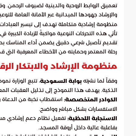
تعميق الروابط الروحية والدينية لضيوف الرحمن. و
والإرشاد جهودها الميدانية عبر الأمانة العامة للتوع
منظومة إرشادية متكاملة تهدف إلى تيسير العبادات.
تأتي هذه التحركات النوعية مواكبةً للزيادة الكبيرة ف
تقديم تأصيل شرعي دقيق يضمن أداء المناسك بطمأن
رحلة المعتمر وحمايته من الأخطاء المعرفية التي قد
منظومة الإرشاد والابتكار ال
وفقاً لما نشرته
، تتبع الوزارة نمو
بوابة السعودية
الذكية. يهدف هذا النموذج إلى تذليل العقبات المعر
استقطاب نخبة من الدعاة وال
الكوادر المتخصصة:
الاستفسارات بشكل مباشر وواضح.
تفعيل نظام دعم إرشادي مستمر
الاستجابة اللحظية:
بفاعلية عالية داخل أروقة المسجد.