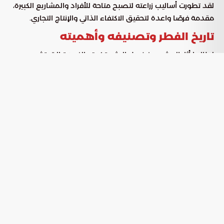
لقد تطورت أساليب زراعته لتصبح متاحة للأفراد والمشاريع الكبيرة،
مقدمة فرصًا واعدة لتحقيق الاكتفاء الذاتي والإنتاج التجاري.
تاريخ الفطر وتصنيفه وأهميته
لطالما أثار المشروم فضول البشر بتركيبته الفريدة التي تشبه
المظلة وألوانه المتنوعة. تاريخيًا، ارتبط المشروم بالعديد من
الثقافات حول العالم. استخدم في الأطعمة التقليدية والعلاجات
الشعبية وحتى في الطقوس الروحية. ورغم تصنيفه القديم كنبات،
أدرك العلماء لاحقًا أن الفطريات تشكل مملكة بيولوجية متميزة.
تتميز بخصائصها الفسيولوجية والتناسلية الفريدة، مما يجعل
مجالًا ثريًا للدراسة والتطبيق.
عيش الغراب
تشكل الأنواع الصالحة للأكل، مثل
(الأجاريكوس)
الفطر الأبيض
و
، جزءًا أساسيًا من المطبخ العالمي. يعود ذلك لغناها
فطر المحار
بالبروتينات والفيتامينات والمعادن والألياف، وقدرتها على إضفاء
نكهة مميزة للأطباق. في المقابل، يمثل التمييز بين الأنواع الصالحة
والسامة تحديًا. يتطلب ذلك خبرة ومعرفة دقيقة، نظرًا للتشابه
الكبير أحيانًا في المظهر الخارجي.
تطور تقنيات زراعة الفطر