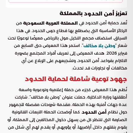
تعزيز
بالمملكة
أمن الحدود
تُعد حماية أمن الحدود في
من
المملكة العربية السعودية
الركائز الأساسية التي يضطلع بها قطاع حرس الحدود. في هذا
السياق، استضاف مجمع النخيل مول بالرياض معرضًا توعويًا تحت
شعار “
“. استمر هذا المعرض حتى السابع من
وطن بلا مخالف
فبراير 2026. هدف المعرض إلى تعريف أفراد المجتمع بضرورة
الالتزام بقواعد أمن الحدود، وتشجيعهم على الإبلاغ عن أي
مخالفات أو تجاوزات قد تحدث.
جهود توعية شاملة لحماية الحدود
نُظم هذا المعرض كجزء من حملة إعلامية وتوعوية واسعة
أطلقتها وزارة الداخلية، حملت عنوان “وطن بلا مخالف”. شاركت
عدة جهات أمنية بهذه الحملة، مقدمة شروحات مفصلة للجمهور
حول نظام
. كما أوضحت الحملة التبعات القانونية
أمن الحدود
الصارمة التي تنتظر كل من يسهل دخول المخالفين إلى المملكة، أو
يقوم بنقلهم داخل أراضيها، أو يؤويهم، أو يقدم لهم أي شكل من