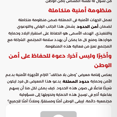
من تسول له نفسه المساس بأمن الوطن.
منظومة أمنية متكاملة
تعمل الجهات الأمنية في المملكة ضمن منظومة متكاملة
لضمان
. يشمل هذا الجانب الرقابي والتوعوي
أمن الحدود
والتنفيذي. الهدف الأسمى هو الحفاظ على استقرار البلاد وحماية
مواردها، ومنع كل ما يمكن أن يهدد سلامة المجتمع. الشراكة مع
المجتمع تعزز من فعالية هذه المنظومة.
وأخيرًا وليس آخرا: دعوة للحفاظ على أمن
الوطن
يعكس إقامة معرض “وطن بلا مخالف” التزام الأجهزة الأمنية بدعم
الأمن وحماية
. يدعو هذا المعرض كل فرد ليكون
حدود المملكة
شريكًا فاعلًا في صون هذه الحدود. كيف يمكن لكل منا أن يسهم
بفاعلية أكبر في ترسيخ هذه الحماية وتحويلها إلى مسؤولية
مجتمعية دائمة، ليبقى الوطن آمنًا ومستقرًا، وملاذًا آمنًا للجميع؟