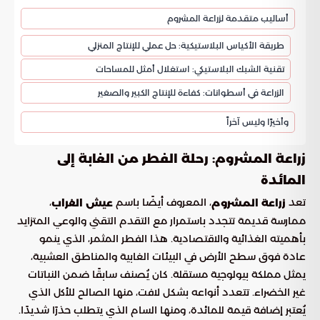
أساليب متقدمة لزراعة المشروم
طريقة الأكياس البلاستيكية: حل عملي للإنتاج المنزلي
تقنية الشبك البلاستيكي: استغلال أمثل للمساحات
الزراعة في أسطوانات: كفاءة للإنتاج الكبير والصغير
وأخيرًا وليس آخراً
زراعة المشروم: رحلة الفطر من الغابة إلى
المائدة
تعد
، المعروف أيضًا باسم
،
زراعة المشروم
عيش الغراب
ممارسة قديمة تتجدد باستمرار مع التقدم التقني والوعي المتزايد
بأهميته الغذائية والاقتصادية. هذا الفطر المثمر، الذي ينمو
عادة فوق سطح الأرض في البيئات الغابية والمناطق العشبية،
يمثل مملكة بيولوجية مستقلة. كان يُصنف سابقًا ضمن النباتات
غير الخضراء. تتعدد أنواعه بشكل لافت، منها الصالح للأكل الذي
يُعتبر إضافة قيمة للمائدة، ومنها السام الذي يتطلب حذرًا شديدًا.