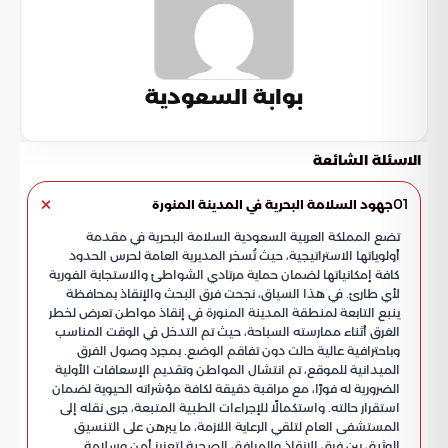
بوابة السعودية
الاسئلة الشائعة
01
جهود السلامة البحرية في المدينة المنورة
تضع المملكة العربية السعودية السلامة البحرية في مقدمة
أولوياتها الاستراتيجية، حيث تُسخر المديرية العامة لحرس الحدود
كافة إمكانياتها لضمان حماية مرتادي الشواطئ والاستجابة الفورية
لأي طارئ. في هذا السياق، نجحت فرق البحث والإنقاذ بمحافظة
ينبع التابعة لمنطقة المدينة المنورة في إنقاذ مواطن تعرض لخطر
الغرق أثناء ممارسته السباحة، حيث تم التدخل في الوقت المناسب
وباحترافية عالية حالت دون تفاقم الوضع. بمجرد وصول الفرق
الميدانية للموقع، تم انتشال المواطن وتقديم الإسعافات الأولية
الضرورية له فورًا، مع مراقبة دقيقة لكافة مؤشراته الحيوية لضمان
استقرار حالته. واستكمالًا للإجراءات الطبية المتبعة، جرى نقله إلى
المستشفى العام لتلقي الرعاية اللازمة، ما يبرهن على التنسيق
الوثيق بين فرق الإنقاذ والمرافق الصحية لتعزيز أمن وسلامة