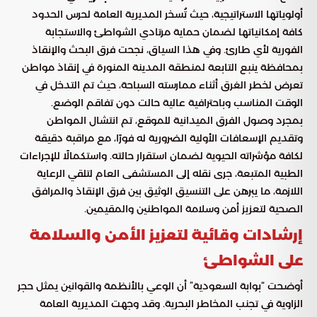
أولوياتها الاستراتيجية، حيث تُسخر المديرية العامة لحرس الحدود
كافة إمكانياتها لضمان حماية مرتادي الشواطئ والاستجابة
الفورية لأي طارئ. وفي هذا السياق، نجحت فرق البحث والإنقاذ
بمحافظة ينبع التابعة لمنطقة المدينة المنورة في إنقاذ مواطن
تعرض لخطر الغرق أثناء ممارسته السباحة، حيث تم التدخل في
الوقت المناسب وباحترافية عالية حالت دون تفاقم الوضع.
بمجرد وصول الفرق الميدانية للموقع، تم انتشال المواطن
وتقديم الإسعافات الأولية الضرورية له فورًا، مع مراقبة دقيقة
لكافة مؤشراته الحيوية لضمان استقرار حالته. واستكمالًا للإجراءات
الطبية المتبعة، جرى نقله إلى المستشفى العام لتلقي الرعاية
اللازمة، ما يبرهن على التنسيق الوثيق بين فرق الإنقاذ والمرافق
الصحية لتعزيز أمن وسلامة المواطنين والمقيمين.
إرشادات وقائية لتعزيز الأمن والسلامة
على الشواطئ
أوضحت “بوابة السعودية” أن الوعي بالأنظمة والقوانين يمثل حجر
الزاوية في تجنب المخاطر البحرية. وقد وجهت المديرية العامة