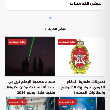
وترسيخ ثقافة السلامة البحرية كجزء من الحياة اليومية لضمان
عرض الكومنتات
حماية الأرواح في كافة شواطئ المملكة.
عرض المزيد
بوابة السعودية
بوابة السعودية
تحديثات جاهزية الدفاع
سماء محمية الإمام تركي بن
الكويتي: مواجهة الصواريخ
عبدالله الملكية تزدان بظواهر
والطائرات المسيرة
فلكية خلال يونيو 2026
بوابة السعودية
بوابة السعودية