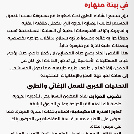
في بيئة منهارة
يرزح مجمع الشفاء الطبي تحت ضغوط غير مسبوقة بسبب التدفق
المستمر لحالات الإصابة الحرجة التي تتخطى طاقته التقنية
والسريرية. وتؤكد الفحوصات الطبية أن الأسلحة المستخدمة تسبب
حروقاً حرارية غائرة وكسوراً مركبة تستلزم تداخلات جراحية تخصصية
ومعدات طبية نادرة غير متوفرة حالياً.
هذا النقص الحاد يضع حياة المصابين في خطر داهم، حيث يؤدي
غياب المستلزمات الأساسية إلى تدهور الحالات التي كان من
الممكن إنقاذها في ظروف طبية طبيعية، مما يحول المستشفى
إلى ساحة لمواجهة العجز والإمكانيات المحدودة.
التحديات الكبرى للعمل الإغاثي والطبي
نفاد المخزون الاستراتيجي للأدوية الحيوية،
نضوب الموارد:
خاصة تلك المتعلقة بالجراحة وعلاج الحروق البليغة.
امتلاء وحدات العناية المركزة، مما
تجاوز القدرة الاستيعابية:
يفرض على الأطباء معايير قاسية للمفاضلة بين المرضى بناءً
على فرص النجاة.
العمل المتواصل تحت التهديد المباشر،