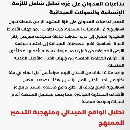
: تحليل شامل للأزمة
تداعيات العدوان على غزة
الإنسانية والتحولات الميدانية
تتصدر
المشهد الراهن كنقطة تحول
تداعيات العدوان على غزة
استراتيجية في العمليات العسكرية، حيث تجاوزت المواجهات الأنماط
التقليدية لتتحول إلى حرب استنزاف شاملة تستهدف تقويض ركائز
الحياة الأساسية. تشير المعطيات الميدانية إلى اعتماد سياسة
الأرض المحروقة من خلال تدمير مربعات سكنية بأكملها، مما أدى
إلى ذوبان الخطوط الفاصلة بين جبهات القتال والأحياء المدنية
المكتظة.
يواجه مئات الآلاف من السكان اليوم صراعاً من أجل البقاء في بيئة
تخلو من الحد الأدنى للأمن الإنساني. هذا التصعيد يعكس
استراتيجية أوسع تهدف إلى خلق واقع مأساوي مستدام يتجاوز
الأهداف العسكرية المباشرة، مما يضع مستقبل المنطقة أمام
تحديات وجودية معقدة.
تحليل الواقع الميداني ومنهجية التدمير
الممنهج