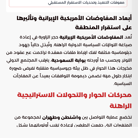
معوقات التنفيذ وتحديات الاستقرار المستقبلي
أبعاد المفاوضات الأمريكية الإيرانية وتأثيرها
على استقرار المنطقة
تُعد
حجر الزاوية في إعادة
المفاوضات الأمريكية الإيرانية
صياغة التوازنات السياسية الدولية الراهنة. وتُبذل حالياً جهود
دبلوماسية مكثفة لفك ارتباط ملفات معقدة تراكمت عبر عقود من
التوتر. وبحسب ما أوردته
، يترقب المجتمع الدولي
بوابة السعودية
مخرجات هذا الحوار في ظل بيئة جيوسياسية متقلبة تفرض ضرورة
ابتكار حلول مرنة تضمن ديمومة التوافقات بعيداً عن المفاجآت
السياسية.
محركات الحوار والتحولات الاستراتيجية
الراهنة
تخضع عملية التواصل بين
لمجموعة من
واشنطن وطهران
المتغيرات التي دفعت الطرفين لإعادة ترتيب أولوياتهما بشكل
جذري. وقد أصبحت فرص الالتقاء في منتصف الطريق أكثر واقعية