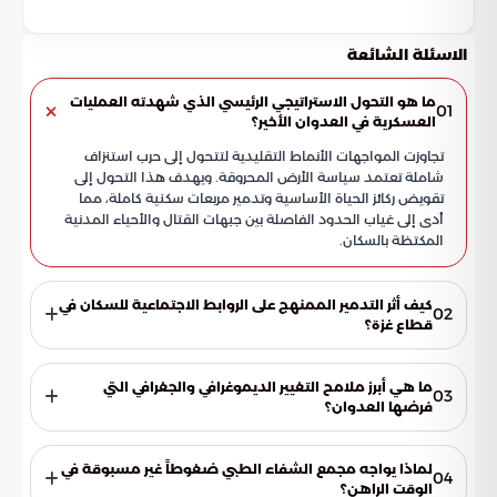
الاسئلة الشائعة
ما هو التحول الاستراتيجي الرئيسي الذي شهدته العمليات
01
العسكرية في العدوان الأخير؟
تجاوزت المواجهات الأنماط التقليدية لتتحول إلى حرب استنزاف
شاملة تعتمد سياسة الأرض المحروقة. ويهدف هذا التحول إلى
تقويض ركائز الحياة الأساسية وتدمير مربعات سكنية كاملة، مما
أدى إلى غياب الحدود الفاصلة بين جبهات القتال والأحياء المدنية
المكتظة بالسكان.
كيف أثر التدمير الممنهج على الروابط الاجتماعية للسكان في
02
قطاع غزة؟
لم يقتصر التدمير على الأهداف الميدانية فقط، بل امتد ليشمل
تفكيك الروابط الاجتماعية عبر التخريب المتعمد للبنية التحتية.
ما هي أبرز ملامح التغيير الديموغرافي والجغرافي التي
03
تهدف هذه الاستراتيجية إلى شل القدرة على الصمود وتعميق
فرضها العدوان؟
الأزمة المعيشية، مما يضع السكان أمام تحديات وجودية تتجاوز
تمثلت هذه الملامح في طمس معالم أحياء سكنية بالكامل وعزل
الأهداف العسكرية المباشرة.
التجمعات السكانية عن بعضها البعض. ويتم ذلك من خلال قطع
لماذا يواجه مجمع الشفاء الطبي ضغوطاً غير مسبوقة في
04
إمدادات المياه والطاقة الحيوية، مما يؤدي إلى تغيير خريطة
الوقت الراهن؟