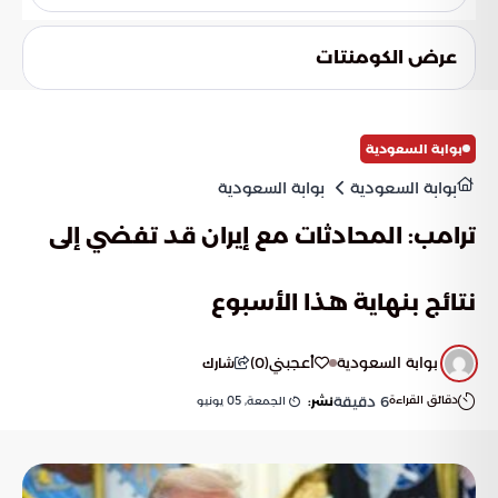
إلى إحكام السيطرة العسكرية ومنع عودة الحياة إلى طبيعتها في
يواجه المجتمع الدولي اختباراً أخلاقياً وقانونياً مصيرياً بشأن مدى
تلك المناطق.
قدرته على حماية المدنيين. التساؤل الجوهري يكمن في إمكانية
عرض الكومنتات
الانتقال من مرحلة الإدانة اللفظية إلى اتخاذ إجراءات عملية لوقف
النزيف، خاصة مع استمرار تآكل كافة المنظومات الحيوية في قطاع
غزة.
بوابة السعودية
بوابة السعودية
بوابة السعودية
ترامب: المحادثات مع إيران قد تفضي إلى
نتائج بنهاية هذا الأسبوع
بوابة السعودية
أعجبني
(
0
)
شارك
دقائق القراءة
6
دقيقة
الجمعة, 05 يونيو
نشر: