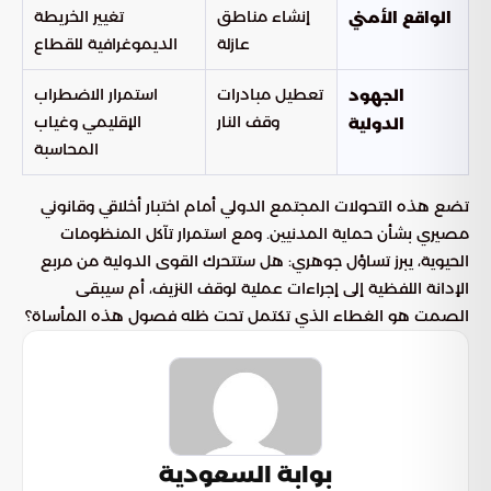
إنشاء مناطق
تغيير الخريطة
الواقع الأمني
عازلة
الديموغرافية للقطاع
تعطيل مبادرات
استمرار الاضطراب
الجهود
وقف النار
الإقليمي وغياب
الدولية
المحاسبة
تضع هذه التحولات المجتمع الدولي أمام اختبار أخلاقي وقانوني
مصيري بشأن حماية المدنيين. ومع استمرار تآكل المنظومات
الحيوية، يبرز تساؤل جوهري: هل ستتحرك القوى الدولية من مربع
الإدانة اللفظية إلى إجراءات عملية لوقف النزيف، أم سيبقى
الصمت هو الغطاء الذي تكتمل تحت ظله فصول هذه المأساة؟
بوابة السعودية