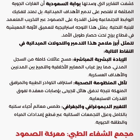
كشفت التقارير التي رصدتها
أن الغارات الجوية
بوابة السعودية
المكثفة لا تقتصر على تدمير الأهداف الميدانية، بل تمتد لتفكيك
الروابط الاجتماعية وشل القدرة على الصمود عبر التخريب المتعمد
للبنية التحتية. يمثل هذا التوجه استراتيجية لتعميق الأزمة المعيشية
في قطاع يرزح تحت حصار طويل الأمد.
تتمثل أبرز ملامح هذا التدمير والتحولات الميدانية في
النقاط التالية:
مسح عائلات كاملة من السجل
الإبادة البشرية المباشرة:
المدني، مما يبرز غياب المعايير الأخلاقية والتمييز بين المدنيين
والأهداف العسكرية.
استنزاف الكوادر الطبية والمرافق
تآكل المنظومة الصحية:
المنهكة نتيجة تدفق هائل للجرحى بإصابات معقدة تفوق
القدرات الاستيعابية.
طمس معالم أحياء سكنية
التغيير الديموغرافي والجغرافي:
بالكامل وعزل التجمعات السكانية عبر قطع إمدادات المياه
والطاقة الحيوية.
مجمع الشفاء الطبي: معركة الصمود