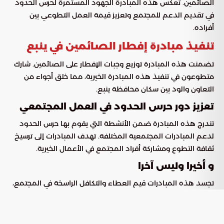
الصائمين. تعكس هذه المبادرة الجهود المستمرة لحرس الحدود
في تقديم الدعم للمجتمع وتعزيز قيمة العمل التطوعي بين
أفراده.
تنفيذ مبادرة إفطار الصائمين في ينبع
تضمنت هذه المبادرة توزيع وجبات الإفطار على الصائمين. شارك
متطوعون في تنفيذ هذه المبادرة الخيرية، مما خلق أجواء من
التعاون والود بين سكان محافظة ينبع.
تعزيز دور حرس الحدود في العمل المجتمعي
تندرج هذه المبادرة ضمن الأنشطة التي يقوم بها حرس الحدود
لدعم المبادرات المجتمعية المختلفة. تهدف المبادرات إلى ترسيخ
ثقافة التطوع ومشاركة أفراد المجتمع في الأعمال الخيرية.
و أخيرا وليس آخرا
تجسد هذه المبادرات قيم العطاء والتكافل الراسخة في المجتمع،
وتبرز الدور الفاعل للمؤسسات الحكومية في تعزيز تماسك النسيج
المجتمعي. يبقى التساؤل قائمًا حول كيفية توسيع هذه الجهود
لتشمل أبعادًا أعمق من الدعم والتعاون في المستقبل.