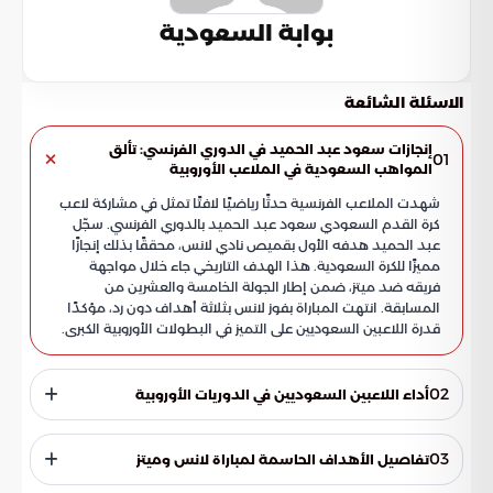
بوابة السعودية
الاسئلة الشائعة
إنجازات سعود عبد الحميد في الدوري الفرنسي: تألق
01
المواهب السعودية في الملاعب الأوروبية
شهدت الملاعب الفرنسية حدثًا رياضيًا لافتًا تمثل في مشاركة لاعب
كرة القدم السعودي سعود عبد الحميد بالدوري الفرنسي. سجّل
عبد الحميد هدفه الأول بقميص نادي لانس، محققًا بذلك إنجازًا
مميزًا للكرة السعودية. هذا الهدف التاريخي جاء خلال مواجهة
فريقه ضد ميتز، ضمن إطار الجولة الخامسة والعشرين من
المسابقة. انتهت المباراة بفوز لانس بثلاثة أهداف دون رد، مؤكدًا
قدرة اللاعبين السعوديين على التميز في البطولات الأوروبية الكبرى.
02
أداء اللاعبين السعوديين في الدوريات الأوروبية
يسلط أداء سعود عبد الحميد في الملاعب الأوروبية الضوء على
إمكانات اللاعبين السعوديين الواعدة. يمثل الهدف الذي أحرزه لحظة
03
تفاصيل الأهداف الحاسمة لمباراة لانس وميتز
مفصلية في مسيرته الكروية. هذه الخطوة تفتح آفاقًا جديدة أمام
زملائه الطامحين للاحتراف الخارجي، وتشجع المواهب السعودية على