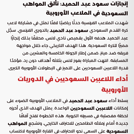
إنجازات
: تألق
سعود عبد الحميد
المواهب
في الملاعب الأوروبية
السعودية
شهدت الملاعب الفرنسية حدثًا رياضيًا لافتًا تمثل في مشاركة لاعب
كرة القدم السعودي
بالدوري الفرنسي. سجّل
سعود عبد الحميد
عبد الحميد هدفه الأول بقميص نادي لانس، محققًا بذلك إنجازًا
مميزًا للكرة السعودية. هذا الهدف التاريخي جاء خلال مواجهة
فريقه ضد ميتز، ضمن إطار الجولة الخامسة والعشرين من
المسابقة. انتهت المباراة بفوز لانس بثلاثة أهداف دون رد، مؤكدًا
قدرة اللاعبين السعوديين على التميز في البطولات الأوروبية الكبرى.
أداء اللاعبين السعوديين في الدوريات
الأوروبية
يسلط أداء
في الملاعب الأوروبية الضوء على
سعود عبد الحميد
إمكانات
الواعدة. يمثل الهدف الذي أحرزه
اللاعبين السعوديين
لحظة مفصلية في مسيرته الكروية. هذه الخطوة تفتح آفاقًا
جديدة أمام زملائه الطامحين للاحتراف الخارجي، وتشجع
المواهب
على السعي نحو الاحتراف في القارة الأوروبية لاكتساب
السعودية