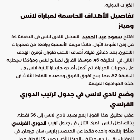
الخبرات الدولية.
تفاصيل الأهداف الحاسمة لمباراة لانس
وميتز
افتتح
التسجيل لنادي لانس في الدقيقة 44
سعود عبد الحميد
من زمن الشوط الأول، مانحًا فريقه الأسبقية ورافعًا من معنويات
اللاعبين. بعد دقائق قليلة، أضاف اللاعب فلوران ثوفين الهدف
الثاني في الدقيقة 46، موسعًا الفارق لصالح لانس ومؤكدًا سيطرته
على مجريات المباراة. ثم أكمل أمادو هايدارا ثلاثية لانس في
الدقيقة 52، مما رسخ تفوق الفريق وحصده للنقاط الثلاث في
هذه المواجهة المهمة.
وضع نادي لانس في جدول ترتيب الدوري
الفرنسي
عقب تحقيق هذا الفوز، ارتفع رصيد نادي لانس إلى 56 نقطة.
بذلك، احتل لانس المركز الثاني في جدول ترتيب
،
الدوري الفرنسي
متأخرًا بنقطة واحدة فقط عن المتصدر باريس سان جيرمان. في
المقابل، بقي نادي ميتز في المركز الأخير برصيد 13 نقطة، مما