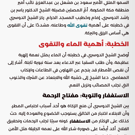
السمو الملكي الأمير سعود بن مشعل بن عبدالعزيز، نائب أمير
منطقة مكة المكرمة. أمّ المصلين فضيلة الشيخ الدكتور ياسر بن
راشد الدوسري، إمام وخطيب المسجد الحرام. ركز الشيخ الدوسري
في خطبته على أهمية
وطاعته، مشددًا على أن التقوى
تقوى الله
هي أساس الرزق والبركة.
الخطبة: أهمية الماء والتقوى
أوضح الشيخ الدوسري في خطبته أن الماء يمثل نعمة إلهية
عظيمة، وأن طلب السقيا عبر الدعاء يعد سنة نبوية ثابتة. أشار إلى
أن نقص الأمطار قد ينجم عن التهاون في الطاعات وارتكاب
المعاصي. دعا الشيخ إلى خشية الله والابتعاد عن الشرك والذنوب
التي تجلب المصائب وتزيل النعم.
الاستغفار والتوبة: مفتاح الرحمة
بين الشيخ الدوسري أن منع الزكاة هو أحد أسباب احتباس المطر،
وأن الابتلاء اختبار من الخالق يستوجب الخضوع والعودة إليه. حث
كذلك على الإكثار من
، كونه سببًا لجلب الرحمات وتحقيق
الاستغفار
الفلاح. أكد أيضًا على ضرورة شكر الله على نعمه الجليلة مثل الأمن