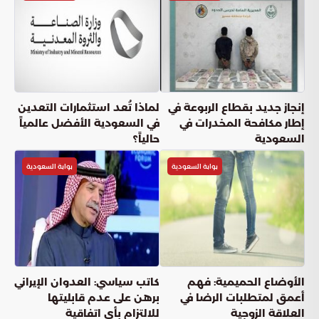
إنجاز جديد بقطاع الربوعة في
لماذا تُعد استثمارات التعدين
إطار مكافحة المخدرات في
في السعودية الأفضل عالمياً
السعودية
حالياً؟
بوابة السعودية
بوابة السعودية
الأوضاع الحميمية: فهم
كاتب سياسي: العدوان الإيراني
أعمق لمتطلبات الرضا في
برهن على عدم قابليتها
العلاقة الزوجية
للالتزام بأي اتفاقية