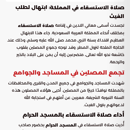
: ابتهال لطلب
صلاة الاستسقاء في المملكة
الغيث
تجسدت أسمى معاني التدين في إقامة
صلاة الاستسقاء
بمختلف أنحاء المملكة العربية السعودية. جاء هذا الابتهال
العظيم اقتداءً بسنة النبي محمد صلى الله عليه وسلم، وذلك عند
الحاجة الملحة لنزول المطر. وقد توجه جموع المصلين بقلوب
خاشعة نحو الله تعالى، متضرعين إليه أن يمن على البلاد بالخير
والرحمة.
تجمع المصلين في المساجد والجوامع
شهدت المساجد والجوامع في جميع المدن والقرى والمحافظات
بالمملكة توافدًا كبيرًا من المصلين. أحيى هؤلاء المصلون هذه
السنة النبوية الشريفة، معربين عن أملهم في استجابة الله
لدعواتهم بنزول الغيث.
أداء صلاة الاستسقاء بالمسجد الحرام
أُديت صلاة الاستسقاء في
بحضور صاحب
المسجد الحرام