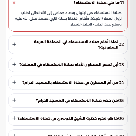
01
ما هي صلاة الاستسقاء؟
صلاة الاستسقاء هي ابتهال ودعاء جماعي إلى الله تعالى لطلب
نزول المطر (الغيث)، وتُقام اقتداءً بسنة النبي محمد صلى الله عليه
وسلم عند الحاجة الملحة للمطر.
لماذا تُقام صلاة الاستسقاء في المملكة العربية
02
السعودية؟
تُقام صلاة الاستسقاء في المملكة العربية السعودية اقتداءً بسنة
النبي محمد صلى الله عليه وسلم، وذلك عند الحاجة الملحة لنزول
03
أين تجمع المصلون لأداء صلاة الاستسقاء في المملكة؟
المطر، حيث يتوجه المصلون بقلوب خاشعة لطلب الخير والرحمة
من الله.
تجمع المصلون لأداء صلاة الاستسقاء في المساجد والجوامع
بجميع المدن والقرى والمحافظات بالمملكة، حيث توافدوا بأعداد
04
من أمّ المصلين في صلاة الاستسقاء بالمسجد الحرام؟
كبيرة لإحياء هذه السنة النبوية الشريفة.
أمّ المصلين في صلاة الاستسقاء بالمسجد الحرام فضيلة الشيخ
الدكتور ياسر بن راشد الدوسري، إمام وخطيب المسجد الحرام.
05
من حضر صلاة الاستسقاء في المسجد الحرام؟
حضر صلاة الاستسقاء في المسجد الحرام صاحب السمو الملكي
الأمير سعود بن مشعل بن عبدالعزيز، نائب أمير منطقة مكة
06
ما هو محور خطبة الشيخ الدوسري في صلاة الاستسقاء؟
المكرمة.
ركز الشيخ الدوسري في خطبته على أهمية تقوى الله وطاعته،
مؤكداً أن التقوى هي أساس الرزق والبركة. كما أوضح أن الماء