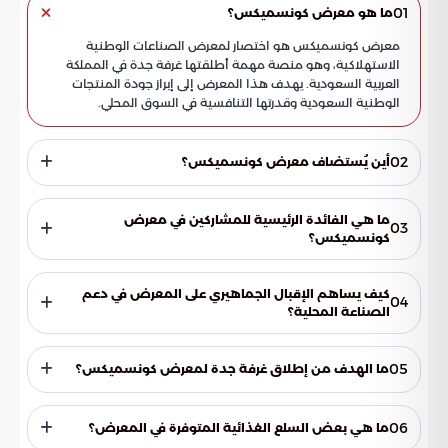
01
ما هو معرض كونسميكس؟
معرض كونسميكس هو اختصار لمعرض الصناعات الوطنية
الاستهلاكية، وهو منصة مهمة أطلقتها غرفة جدة في المملكة
العربية السعودية. يهدف هذا المعرض إلى إبراز جودة المنتجات
الوطنية السعودية وقدرتها التنافسية في السوق المحلي.
02
أين يُستضاف معرض كونسميكس؟
يُستضاف معرض كونسميكس بشكل دوري في مركز جدة للمنتديات
والفعاليات. يعتبر هذا المركز الموقع الرئيسي الذي يستقبل هذا
ما هي الفائدة الرئيسية للمشاركين في معرض
03
الحدث الاقتصادي الهام، والذي يجمع المنتجين والمستهلكين تحت
كونسميكس؟
سقف واحد.
يوفر المعرض فرصة فريدة للزوار والجمهور للحصول على مجموعة
واسعة من السلع الاستهلاكية بأسعار تنافسية ومميزة. كما يتيح
كيف يساهم الإقبال الجماهيري على المعرض في دعم
04
للمشاركين من الشركات عرض منتجاتهم وتسليط الضوء على
الصناعة المحلية؟
جودتها وقدرتها التنافسية أمام شريحة واسعة من المستهلكين.
الإقبال الجماهيري الكبير على معرض كونسميكس يسهم بشكل
مباشر وفعال في دعم وتقوية الصناعة المحلية. عندما يقبل
05
ما الهدف من إطلاق غرفة جدة لمعرض كونسميكس؟
الجمهور على شراء المنتجات الوطنية، فإنه يحفز الإنتاج ويدعم
الاقتصاد السعودي، مما يؤدي إلى نمو القطاع الصناعي.
الهدف من إطلاق غرفة جدة لمعرض كونسميكس هو تسليط
الضوء على جودة المنتجات الوطنية السعودية وقدرتها التنافسية.
06
ما هي بعض السلع الغذائية المتوفرة في المعرض؟
كما يسعى المعرض إلى دعم وتعزيز الصناعة المحلية من خلال