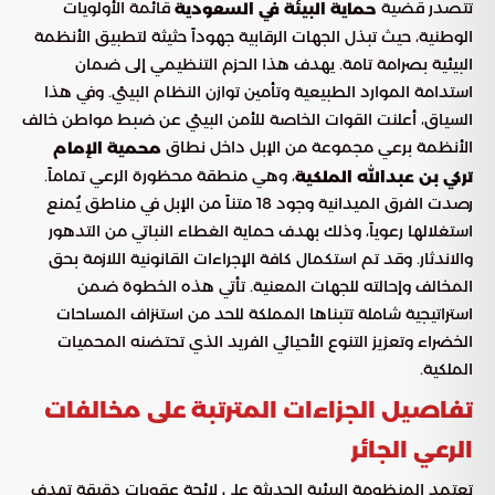
تتصدر قضية
قائمة الأولويات
حماية البيئة في السعودية
الوطنية، حيث تبذل الجهات الرقابية جهوداً حثيثة لتطبيق الأنظمة
البيئية بصرامة تامة. يهدف هذا الحزم التنظيمي إلى ضمان
استدامة الموارد الطبيعية وتأمين توازن النظام البيئي. وفي هذا
السياق، أعلنت القوات الخاصة للأمن البيئي عن ضبط مواطن خالف
الأنظمة برعي مجموعة من الإبل داخل نطاق
محمية الإمام
، وهي منطقة محظورة الرعي تماماً.
تركي بن عبدالله الملكية
رصدت الفرق الميدانية وجود 18 متناً من الإبل في مناطق يُمنع
استغلالها رعوياً، وذلك بهدف حماية الغطاء النباتي من التدهور
والاندثار. وقد تم استكمال كافة الإجراءات القانونية اللازمة بحق
المخالف وإحالته للجهات المعنية. تأتي هذه الخطوة ضمن
استراتيجية شاملة تتبناها المملكة للحد من استنزاف المساحات
الخضراء وتعزيز التنوع الأحيائي الفريد الذي تحتضنه المحميات
الملكية.
تفاصيل الجزاءات المترتبة على مخالفات
الرعي الجائر
تعتمد المنظومة البيئية الحديثة على لائحة عقوبات دقيقة تهدف