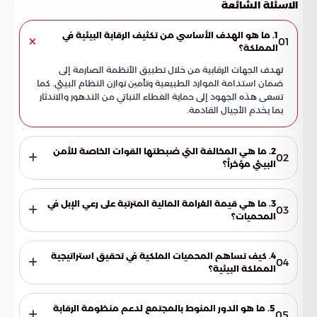
الاسئلة الشائعة
1. ما هو الهدف الأساسي من تكثيف الرقابة البيئية في
01
المملكة؟
تهدف الجهات الرقابية من خلال تطبيق الأنظمة الصارمة إلى
ضمان استدامة الموارد الطبيعية وتأمين توازن النظام البيئي. كما
تسعى هذه الجهود إلى حماية الغطاء النباتي من التدهور والاندثار
بما يخدم الأجيال القادمة.
2. ما هي المخالفة التي ضبطتها القوات الخاصة للأمن
02
البيئي مؤخراً؟
أعلنت القوات الخاصة للأمن البيئي عن ضبط مواطن خالف
الأنظمة برعي 18 متناً من الإبل داخل نطاق محمية الإمام تركي بن
3. ما هي قيمة الغرامة المالية المترتبة على رعي الإبل في
03
عبدالله الملكية. وتعتبر هذه المنطقة من المواقع المحظور فيها
المحميات؟
الرعي تماماً لحماية تنوعها الأحيائي.
وفقاً للائحة العقوبات في نظام البيئة الجديد، تبلغ غرامة رعي الإبل
في المحميات والمواقع المحظورة 500 ريال سعودي عن كل رأس
4. كيف تساهم المحميات الملكية في تحقيق استراتيجية
04
واحد. وتتحدد هذه الغرامات بناءً على نوع الماشية وحساسية
المملكة البيئية؟
الموقع البيئي.
تعتبر المحميات الملكية جزءاً من استراتيجية شاملة تتبناها المملكة
للحد من استنزاف المساحات الخضراء. كما تعمل هذه المحميات
5. ما هو الدور المنوط بالمجتمع لدعم منظومة الرقابة
05