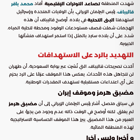
شهدت المنطقة
. أفاد
تصاعد التوترات الإقليمية
محمد باقر
، رئيس البرلمان الإيراني، بأن الولايات المتحدة وإسرائيل
قاليباف
استهدفتا
في بلاده. أوضح قاليباف أن هذه
البنى التحتية
الهجمات شملت قصف مستودعات الوقود ومحطة لتحلية المياه.
شدد على أن بلاده سترد بالمثل إذا استمر استهداف منشآتها
الحيوية.
التهديد بالرد على الاستهدافات
أكدت تصريحات قاليباف، التي نُشرت عبر بوابة السعودية، أن طهران
لن تتجاهل هذه الأحداث. يعكس هذا الموقف عزمًا على الرد بحزم
على أي اعتداءات مستقبلية تستهدف المقدرات الوطنية.
مضيق هرمز وموقف إيران
في سياق متصل، أشار رئيس البرلمان الإيراني إلى أن
مضيق هرمز
لم يغلق. لكنه أوضح في الوقت ذاته عدم وجود من يجرؤ على
العبور من هذا المضيق. يبرز هذا الموقف الحساسية الاستراتيجية
لهذه المنطقة المائية.
و أخيرا وليس آخرا