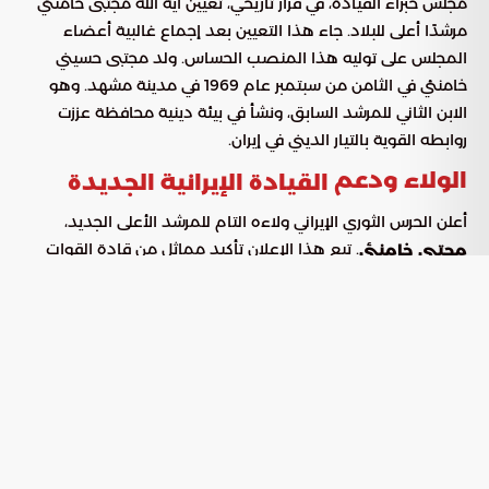
مجلس خبراء القيادة، في قرار تاريخي، تعيين آية الله مجتبى خامنئي
مرشدًا أعلى للبلاد. جاء هذا التعيين بعد إجماع غالبية أعضاء
المجلس على توليه هذا المنصب الحساس. ولد مجتبى حسيني
خامنئي في الثامن من سبتمبر عام 1969 في مدينة مشهد. وهو
الابن الثاني للمرشد السابق، ونشأ في بيئة دينية محافظة عززت
روابطه القوية بالتيار الديني في إيران.
الولاء ودعم
القيادة الإيرانية الجديدة
أعلن الحرس الثوري الإيراني ولاءه التام للمرشد الأعلى الجديد،
. تبع هذا الإعلان تأكيد مماثل من قادة القوات
مجتبى خامنئي
المسلحة الإيرانية، حيث أقروا دعمهم للزعيم الجديد. تعكس هذه
البيانات ترسيخًا سريعًا لمكانة خامنئي ضمن الهيكل الأمني
والسياسي للدولة، مما يؤكد استقرار
.
القيادة الإيرانية
الدعم البرلماني للمرشد الأعلى
رحّب رئيس البرلمان الإيراني،
، باختيار مجتبى
محمد باقر قاليباف
قائدًا أعلى. أكد قاليباف أن طاعته تعد واجبًا دينيًا ووطنيًا، مشددًا
على ضرورة التماسك والوحدة خلف
.
القيادة الإيرانية الجديدة