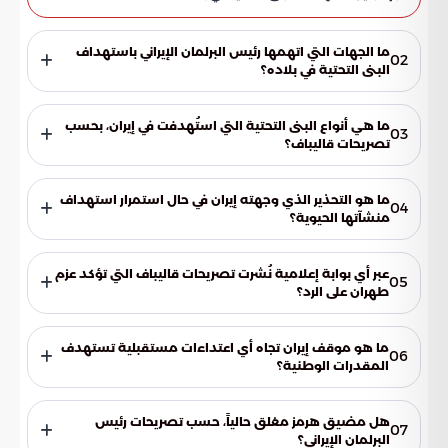
ما الجهات التي اتهمها رئيس البرلمان الإيراني باستهداف
02
البنى التحتية في بلاده؟
اتهم رئيس البرلمان الإيراني، محمد باقر قاليباف، الولايات المتحدة
وإسرائيل باستهداف البنى التحتية في إيران.
ما هي أنواع البنى التحتية التي استُهدفت في إيران، بحسب
03
تصريحات قاليباف؟
أوضح قاليباف أن الهجمات شملت قصف مستودعات الوقود
ومحطة لتحلية المياه. هذه الاستهدافات أثارت قلقاً بشأن الأمن
ما هو التحذير الذي وجهته إيران في حال استمرار استهداف
04
الإقليمي.
منشآتها الحيوية؟
شددت إيران على أنها سترد بالمثل إذا استمر استهداف منشآتها
الحيوية. يعكس هذا الموقف عزمها على الدفاع عن مقدراتها
عبر أي بوابة إعلامية نُشرت تصريحات قاليباف التي تؤكد عزم
05
الوطنية.
طهران على الرد؟
نُشرت تصريحات قاليباف، التي أكدت عزم طهران على الرد بحزم على
أي اعتداءات مستقبلية، عبر بوابة السعودية.
ما هو موقف إيران تجاه أي اعتداءات مستقبلية تستهدف
06
المقدرات الوطنية؟
يعكس الموقف الإيراني عزمًا على الرد بحزم على أي اعتداءات
مستقبلية تستهدف المقدرات الوطنية، مؤكدة أنها لن تتجاهل
هل مضيق هرمز مغلق حالياً، حسب تصريحات رئيس
07
هذه الأحداث.
البرلمان الإيراني؟