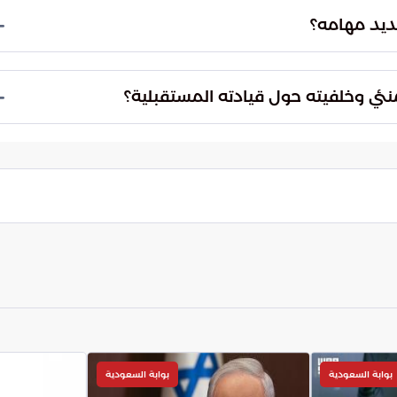
 العلنية بشكل دائم.
ديد مهامه؟
ات إقليمية متوترة. تزامنت هذه التطورات الداخلية مع
ن وجهات خارجية، مما يؤكد البيئة المعقدة التي يتسلم
منئي وخلفيته حول قيادته المستقبلية؟
بارزة، إلى جانب غيابه عن المناصب الحكومية المباشرة
ه المستقبلية. يتساءل البعض كيف ستؤثر خلفيته على
بوابة السعودية
بوابة السعودية