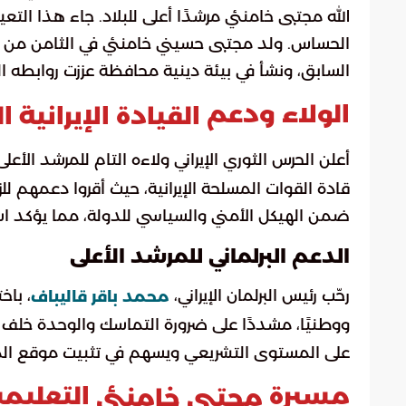
الله مجتبى خامنئي مرشدًا أعلى للبلاد. جاء هذا ال
السابق، ونشأ في بيئة دينية محافظة عززت روابطه القوي
الولاء ودعم
القيادة الإيرانية 
أعلن الحرس الثوري الإيراني ولاءه التام للمرشد الأعل
قادة القوات المسلحة الإيرانية، حيث أقروا دعمهم للز
ضمن الهيكل الأمني والسياسي للدولة، مما يؤكد اس
الدعم البرلماني للمرشد الأعلى
رحّب رئيس البرلمان الإيراني،
، باخ
محمد باقر قاليباف
ووطنيًا، مشددًا على ضرورة التماسك والوحدة خلف
على المستوى التشريعي ويسهم في تثبيت موقع المر
مسيرة
التعليمي
مجتبى خامنئي