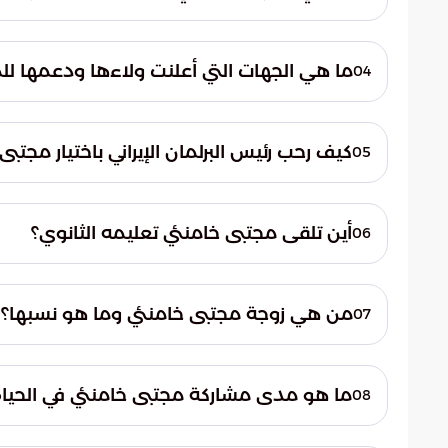
قام مجلس خبراء القيادة بإعلان تعيين آية الله
هيئة أساسية مكلّفة بمهمة اختيار المرشد الأ
ما هي الجهات التي أعلنت ولاءها ودعمها للم
04
الاختيار.
أعلن الحرس الثوري الإيراني ولاءه التام للمرشد
مماثل من قادة القوات المسلحة الإيرانية، حيث
كيف رحب رئيس البرلمان الإيراني باختيار مجتبى
05
لمكانته.
رحّب رئيس البرلمان الإيراني، محمد باقر قاليباف
واجبًا دينيًا ووطنيًا، مشددًا على ضرورة التم
أين تلقى مجتبى خامنئي تعليمه الثانوي؟
06
مدينة قم، حيث استكمل مساره التعليمي والد
من هي زوجة مجتبى خامنئي وما هو نسبها؟
07
تزوج مجتبى خامنئي من زهرة حداد. وهي ابنة
سابقًا منصب رئيس البرلمان الإيراني. هذا الزواج
ما هو مدى مشاركة مجتبى خامنئي في الحياة 
08
ظلت مشاركة مجتبى خامنئي في الحياة العامة