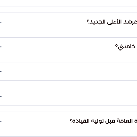
 مجتبى خامنئي مرشدًا أعلى للبلاد. يعتبر هذا المجلس
على، وقد تم الإعلان بعد فترة قصيرة من إتمام عملية
رشد الأعلى الجديد؟
 الأعلى الجديد، مجتبى خامنئي. تبع هذا الإعلان تأكيد
 أقروا دعمهم للزعيم الجديد، مما يعكس ترسيخًا سريعًا
 خامنئي؟
، باختيار مجتبى قائدًا أعلى. أكد قاليباف أن طاعته تعد
اسك والوحدة خلف القيادة الجديدة.
تلقى مجتبى خامنئي تعليمه الثانوي في مدرسة العلوي الدينية بطهران. انتقل لاحقًا في عام 1999 إلى
يني.
 السياسي المحافظ غلام علي حداد عادل، الذي شغل
 ربطه بعائلة سياسية بارزة.
العامة قبل توليه القيادة؟
 محدودة قبل توليه القيادة. لم يتولّ أي منصب حكومي