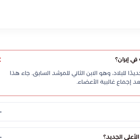
في إيران؟
يدًا للبلاد، وهو الابن الثاني للمرشد السابق. جاء هذا
عد إجماع غالبية الأعضاء.
ولد مجتبى حسيني خامنئي في الثامن من سبتمبر عام 1969. كانت مدينة مشهد هي مسقط رأسه،
 روابطه القوية بالتيار الديني في إيران.
أعلى الجديد؟