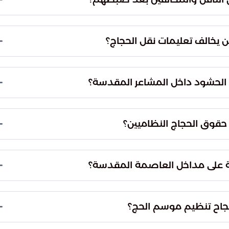
إلى الجهات المختصة لمباشرة التحقيقات الرسمية
لجزاءات التي نص عليها النظام بحق الناقل والأشخاص
غرامات مالية كبيرة وإجراءات إدارية رادعة، وتهدف
 ومنع أي تجاوزات قد تؤثر سلباً على سلامة ضيوف
ضمان انسيابية الحركة بين المشاعر، مما يسهل على
 المرتبطة بالازدحام في الأماكن والممرات المخصصة
ن يحملون تصاريح رسمية على كافة الخدمات المخصصة
لنقل، ويمنع غير المصرح لهم من التضييق على الحجاج
لعام ومنع العشوائية في المداخل والمخارج، وضمان
م من المصرح لهم، مما يرفع من جودة الخدمات
بالأنظمة والتعليمات هو الركيزة الأساسية لنجاح