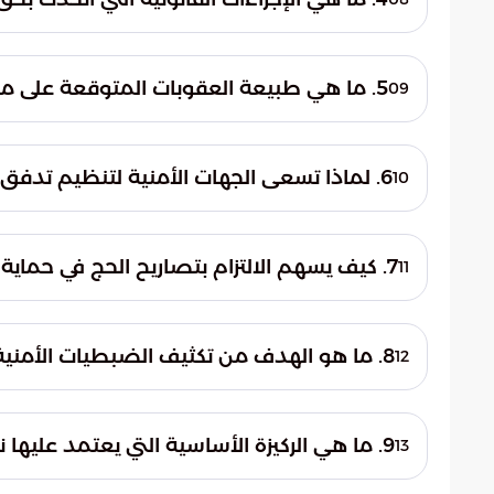
الموسم.
جرى نقل جميع الأطراف المتورطة في الواقعة 
معهم، وذلك لضمان تطبيق كافة العقوبات وا
5. ما هي طبيعة العقوبات المتوقعة على من يخالف تعليمات نقل الحجاج؟
09
المخالفين.
تشمل العقوبات النظامية في مثل هذه الحالات 
هذه العقوبات إلى الحفاظ على التنظيم العام
6. لماذا تسعى الجهات الأمنية لتنظيم تدفق الحشود داخل المشاعر المقدسة؟
10
الرحمن.
يهدف تنظيم تدفق الحشود إلى منع التكدس و
الحجاج التنقل بأمان ويسر، ويقلل من المخاطر
7. كيف يسهم الالتزام بتصاريح الحج في حماية حقوق الحجاج النظاميين؟
11
للحجيج.
يضمن الالتزام بالأنظمة حصول الحجاج الذي
لهم، من حيث المساحات في المشاعر ووسائل ا
8. ما هو الهدف من تكثيف الضبطيات الأمنية على مداخل العاصمة المقدسة؟
12
النظاميين.
تهدف هذه الضبطيات إلى الحفاظ على الأمن ا
أن جميع الموجودين في المشاعر المقدسة ه
9. ما هي الركيزة الأساسية التي يعتمد عليها نجاح تنظيم موسم الحج؟
13
المقدمة.
يعتبر تضافر الجهود الأمنية مع وعي المجتمع 