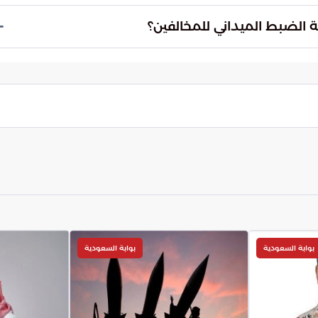
 تجربة ضيوف الرحمن وضمان أدائهم للمناسك بطمأنينة.
نية، مؤكدة استمرارها في رصد أي محاولات لمخالفة
ها بحزم وفق الأنظمة واللوائح المعتمدة في المملكة.
بوابة السعودية
بوابة السعودية