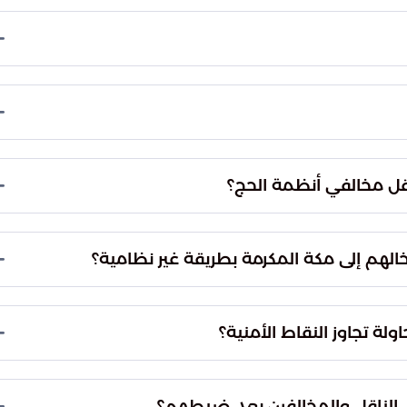
اف مقيم من الجنسية الميانمارية، وذلك بعد تورطه في
ية، ومحاولة التسلل والمراوغة للدخول بهم إلى مدينة
 التي تمنع نقل الأشخاص غير المصرح لهم خلال الموسم.
امت بنقل جميع الأطراف المتورطة إلى الجهات المختصة
نظاماً بحق الناقل والمخالفين، وتشمل هذه الإجراءات
ار مثل هذه التجاوزات التي تؤثر على جودة الخدمات
عامل مع أي محاولة لتعكير صفو الحج، حيث تسعى
تنظيم تدفق الحشود البشرية داخل المشاعر المقدسة،
 على الخدمات والمساحات المخصصة لهم، والحفاظ
نسية الميانمارية، وذلك بعد رصده وهو يقوم بمحاولة
اريح رسمية لأداء فريضة الحج لهذا العام.
ولة إدخال (6) مقيمين إلى العاصمة المقدسة، حيث لم يحصل أي منهم على
اركة في موسم الحج وفق الأنظمة المتبعة.
ب من الرقابة الأمنية المفروضة على مداخل مكة
صارمة التي تمنع دخول غير المصرح لهم خلال فترة