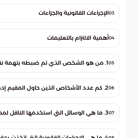
أعلنت قوات أمن الحج عن نجاحها في رصد وإيق
نقل (6) مقيمين لا يحملون تصاريح حج رسم
الإجراءات القانونية والجزاءات
03
مكة المكرمة، مخالفاً بذلك الأنظمة الصارمة
أفادت بوابة السعودية بأن القوات الأمنية ق
لمباشرة التحقيقات وتطبيق العقوبات المقررة 
أهمية الالتزام بالتعليمات
04
عقوبات مالية وإدارية رادعة تهدف إلى منع تكر
تؤكد هذه الخطوات على جدية الدولة في الت
المقدمة للحجاج.
القوات الأمنية من خلال هذه الضبطيات إلى 
1. من هو الشخص الذي تم ضبطه بتهمة نقل مخالفي أنظمة الحج؟
05
وضمان حقوق الحجاج النظاميين في الحصول
أعلنت قوات أمن الحج عن إيقاف مقيم من الج
على الأمن العام ومنع العشوائية.
نقل مجموعة من الأشخاص الذين لا يملكون تص
2. كم عدد الأشخاص الذين حاول المقيم إدخالهم إلى مكة المكرمة بطريقة غير نظامية؟
06
تورط الناقل في محا
التصاريح اللازمة التي تخولهم الدخول والمش
3. ما هي الوسائل التي استخدمها الناقل لمحاولة تجاوز النقاط الأمنية؟
07
قام المقيم بمحاولة التسلل والمراوغة للهرو
المكرمة، في محاولة يائسة لتجاوز الأنظمة ال
4. ما هي الإجراءات القانونية التي اتخذت بحق الناقل والمخالفين بعد ضبطهم؟
08