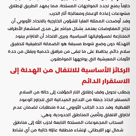
حازماً يمنع تجدد المواجهات المسلحة، مما يمهد الطريق لإطلاق
مشروعات إعادة الإعمار ومعالجة آثار الحرب.
وقد أوضحت الممثلة العليا للشؤون الخارجية بالاتحاد الأوروبي أن
نجاح المفاوضات يعتمد بشكل مباشر على مدى استشعار الأطراف
المتنازعة لمسؤولياتها السياسية. ويرى الاتحاد أن الالتزام ببنود
التهدئة دون وضع شروط مسبقة هو الضمانة الحقيقية لتحقيق
سلام دائم، يحافظ على ما تبقى من مرافق خدمية ويقلل من حدة
الأزمات المعيشية التي يواجهها المواطنون.
الركائز الأساسية للانتقال من الهدنة إلى
الاستقرار الدائم
يتطلب تحويل وقف إطلاق النار المؤقت إلى حالة من السلام
المستقر اتخاذ جملة من التدابير الميدانية التي تتجاوز الوعود
اللفظية. وقد حدد الجانب الأوروبي عدة متطلبات لضمان عدم
اختراق الاتفاق وتأمين المناطق الحدودية، وهي:
انسحاب المجموعات المسلحة التابعة لحزب الله إلى مناطق
شمال نهر الليطاني، لإنشاء منطقة عازلة خالية من أي نشاط