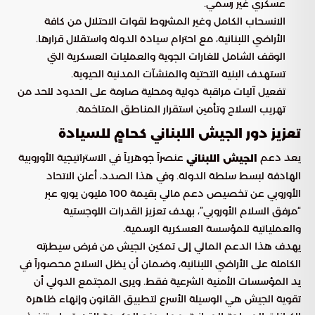
عسكري غير رسمي.
الانسحاب الكامل وغير المشروط لقوات الاحتلال من كافة
الأراضي اللبنانية، مع احترام سيادة الدولة واستقلال قرارها.
الوقف الشامل للغارات الجوية والعمليات العسكرية التي
تستهدف البنية التحتية والمنشآت المدنية الحيوية.
تفعيل آليات مراقبة دولية ومحلية صارمة على الحدود للحد من
تهريب السلاح وتأمين استقرار المناطق المتاخمة.
تعزيز دور الجيش اللبناني كحامٍ للسيادة
يعد دعم
عنصراً جوهرياً في الاستراتيجية الأوروبية
الجيش اللبناني
الهادفة لبسط سلطة الدولة. وفي هذا الصدد، أعلن الاتحاد
الأوروبي عن تخصيص دعم مالي بقيمة 100 مليون يورو عبر
“مرفق السلام الأوروبي”، بهدف تعزيز القدرات اللوجستية
والعملياتية للمؤسسة العسكرية الرسمية.
يهدف هذا الدعم المالي إلى تمكين الجيش من فرض سيطرته
الكاملة على الأراضي اللبنانية، وضمان أن يظل السلاح محصوراً في
يد المؤسسات الأمنية الشرعية فقط. ويرى المجتمع الدولي أن
تقوية الجيش هي الوسيلة الأسرع لتطبيق القانون وإنهاء ظاهرة