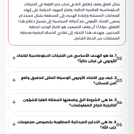
يمثل اتفاق وقف إطلاق النار في لبنان حجر الزاوية في التحركات
الدبلوماسية العالمية الحالية. وتتركز الجهود الدولية على إنهاء
الصراعات المسلحة وإعادة الهدوء إلى المنطقة بشكل مستدام.
يسعى الاتحاد الأوروبي عبر أدواته السياسية إلى ترسيخ دعائم هذا
الاتفاق، مؤكدًا أن وقف التصعيد هو الخيار الوحيد لحماية
المدنيين. ويهدف هذا التحرك إلى تفادي الخسائر البشرية وحماية
الممتلكات من الدمار الشامل.
1. ما هو الهدف الأساسي من التحركات الدبلوماسية للاتحاد
02
الأوروبي في لبنان حالياً؟
يهدف الاتحاد الأوروبي إلى ترسيخ دعائم اتفاق وقف إطلاق النار
وإنهاء الصراعات المسلحة. ويسعى من خلال ذلك إلى حماية
2. كيف يرى الاتحاد الأوروبي الوسيلة المثلى لتحقيق واقع
03
المدنيين ومنع تدمير الممتلكات والبنية التحتية اللبنانية.
آمن للسكان؟
تنطلق الرؤية الأوروبية من أن المسارات الدبلوماسية هي الوسيلة
الوحيدة والفضلى لإيجاد واقع مستقر. ويرى أن الالتزام الدولي
3. ما هي الشروط التي وضعتها الممثلة العليا للشؤون
04
الحازم يمنع تجدد المواجهات ويمهد الطريق لإعادة الإعمار.
الخارجية لنجاح المفاوضات؟
أوضحت الممثلة العليا أن النجاح يعتمد على استشعار الأطراف
المتنازعة لمسؤولياتها السياسية. كما شددت على ضرورة الالتزام
4. ما هي التدابير الميدانية المطلوبة بخصوص مجموعات
05
ببنود التهدئة دون وضع شروط مسبقة لضمان استمرارية السلام.
حزب الله؟