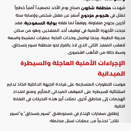
شهدت
صباح يوم الأحد تصعيداً أمنياً خطيراً
منطقة شارون
تمثل في
أسفر عن مقتل شخص وإصابة ستة
هجوم مزدوج
آخرين بجروح متفاوتة. ووفقاً لما نقلته
، فقد
بوابة السعودية
نجحت الأجهزة الأمنية في توقيف أحد المنفذين، وهو من سكان
مدينة الطيبة، بينما تواصل وحدات النخبة عمليات تمشيط واسعة
لتعقب المنفذ الثاني الذي لاذ بالفرار نحو منطقة تسور يتسحاق،
وسط حالة من التأهب القصوى.
الإجراءات الأمنية العاجلة والسيطرة
الميدانية
فرضت التطورات المتسارعة على قيادة الجبهة الداخلية اتخاذ تدابير
استثنائية للسيطرة على الموقف الميداني المتأزم، ومنع امتداد
الهجمات إلى مناطق أخرى. تمثلت أبرز هذه التحركات في النقاط
التالية:
إطلاق صفارات الإنذار في مستوطنتي “تسور يتسحاق” و”تسور
ناتان” تحذيراً من عمليات تسلل محتملة.
إلزام السكان بالبقاء داخل المنازل وإغلاق كافة المنافذ