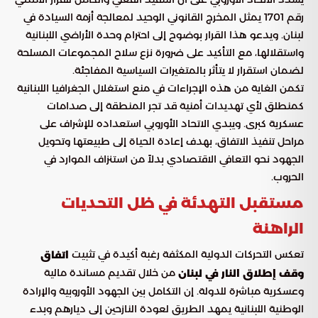
رقم 1701 يمثل المخرج القانوني الوحيد لمعالجة أزمة السيادة في
لبنان. ويدعو هذا القرار بوضوح إلى احترام وحدة الأراضي اللبنانية
واستقلالها، مع التأكيد على ضرورة نزع سلاح المجموعات المسلحة
لضمان استقرار لا يتأثر بالمتغيرات السياسية المفاجئة.
تكمن الغاية من هذه الإجراءات في منع استغلال الجغرافيا اللبنانية
كمنطلق لأي تهديدات أمنية قد تجر المنطقة إلى صدامات
عسكرية كبرى. ويبدي الاتحاد الأوروبي استعداده للإشراف على
مراحل تنفيذ الاتفاق، بهدف إعادة الحياة إلى طبيعتها وتحويل
الجهود نحو التعافي الاقتصادي بدلاً من استنزاف الموارد في
الحروب.
مستقبل التهدئة في ظل التحديات
الراهنة
تعكس التحركات الدولية المكثفة رغبة أكيدة في تثبيت
اتفاق
من خلال تقديم مساندة مالية
وقف إطلاق النار في لبنان
وعسكرية مباشرة للدولة. إن التكامل بين الجهود الأوروبية والإرادة
الوطنية اللبنانية يمهد الطريق لعودة النازحين إلى ديارهم وبدء