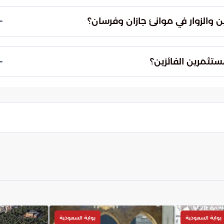
نية للتوسع والنمو في مواقع حيوية ذات كثافة تشغيلية
خلال منح المنشآت الوطنية منصة للتواجد ضمن منظومة
 والزوار في موانئ جازان وفرسان؟
يخي نحو الخصخصة.
شكل كبير من خلال توفير مرافق خدمية وتجارية
رية وخدمات متكاملة في الموانئ يلبي احتياجات الزوار
مستثمرين الفائزين؟
 تجربة أكثر راحة وجودة.
ير فنية ومالية صارمة لضمان اختيار المستثمرين
دقيقة إلى التأكد من قدرة المستثمر على تنفيذ الرؤية
ات قطاع النقل البحري في المملكة.
بوابة السعودية
بوابة السعودية