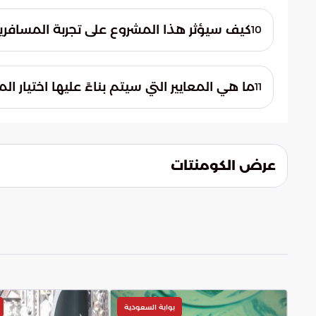
توفر المزايدة فرصاً استراتيجية للشركات الوط
عالية. هذا التوجه يدعم ريادة الأعمال من 
كيف سيؤثر هذا المشروع على تجربة المسافرين
10
الموانئ السعودية التي تمر بمرحلة تحول تار
سيعمل المشروع على تحسين تجربة المستخدم ب
متنوعة تضمن راحة المسافرين. وجود محلات تجا
ما هي المعايير التي سيتم بناءً عليها اختيار ال
11
اليومية ويجعل من فترات انتظار الرحلات البحرية
تخضع جميع الطلبات لتقييم شامل يتضمن معاي
الأكفاء. تهدف الهيئة من خلال هذه العملية ال
التطويرية وتقديم خدمات ترتقي لمستوى تطلع
عرض الكومنتات
بوابة السعودية