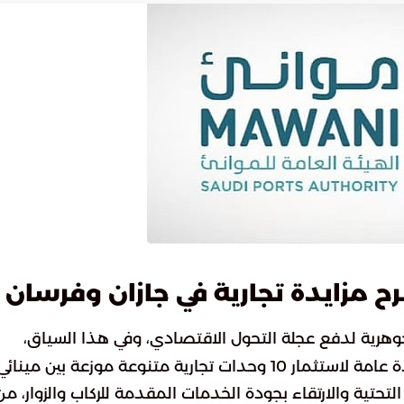
رح مزايدة تجارية في جازان وفرسان
وهرية لدفع عجلة التحول الاقتصادي، وفي هذا السياق،
كشفت الهيئة العامة للموانئ (موانئ) عن طرح مزايدة عامة لاستثمار 10 وحدات تجارية متنوعة موزعة بين مينائ
تحتية والارتقاء بجودة الخدمات المقدمة للركاب والزوار، من