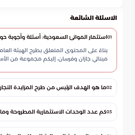
الاسئلة الشائعة
استثمار الموانئ السعودية: أسئلة وأجوبة حو
01
بناءً على المحتوى المتعلق بطرح الهيئة العامة
مينائي جازان وفرسان، إليكم مجموعة من الأس
ما هو الهدف الرئيس من طرح المزايدة التجار
02
تهدف الهيئة العامة للموانئ (موانئ) من خلال ه
الخدمات المقدمة للركاب والزوار. كما تسعى إ
كم عدد الوحدات الاستثمارية المطروحة وما
03
التنموية، مما يساهم في تحويل الموانئ إلى 
أعلنت الهيئة عن طرح 10 وح
المنطقة.
جغرافياً بين ميناء جازان وميناء فرسان لضمان 