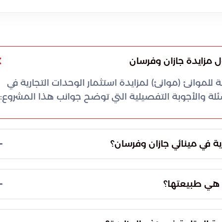
ل مزايدة جازان وفرسان
 للموانئ (موانئ) لمزايدة استثمار الوحدات التجارية في
ئلة والأجوبة التفصيلية التي توضح جوانب هذا المشروع:
ية في مينائي جازان وفرسان؟
ذه المبادرة إلى تطوير البنية التحتية والارتقاء بجودة
لى تعزيز الشراكة مع القطاع الخاص في المشاريع
 هي طبيعتها؟
وجهات جاذبة للاستثمار تدعم النشاط الاقتصادي في
دات تجارية متنوعة مخصصة للمحلات التجارية. تم توزيع هذه الوحدات
توفير بيئة تجارية متكاملة تلبي تطلعات المسافرين