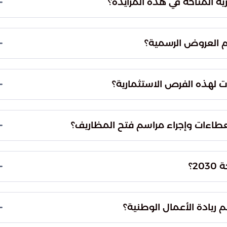
ية المتاحة في هذه المزايدة؟
تبلغ المساحة الإجمالية المطروحة للاستثمار في الميناءين 309 أمتار مربعة. وقد تم تحديد هذه
ية دقيقة لمتطلبات كل ميناء، لضمان مواءمة الخدمات
م العروض الرسمية؟
تجاري المتوقع.
تصل قيمة كراسة الشروط الخاصة بالمزايدة إلى 1000 ريال سعودي. أما بالنسبة لآلية التقديم، فقد
لقة ومختومة بالشمع الأحمر لضمان السرية والنزاهة
ت لهذه الفرص الاستثمارية؟
حدد الجدول الزمني للمزايدة يوم الثلاثاء بتاريخ 1/1/1448هـ، الموافق 16/6/2026م، كآخر موعد لتقديم
ة العاشرة صباحاً في اليوم ذاته، بحضور اللجان
طاءات وإجراء مراسم فتح المظاريف؟
ح المظاريف في المقر الإداري لميناء جدة الإسلامي.
ت الواقع في الدور الثالث عشر من المبنى الإداري
2؟
معلنة.
دات غير النفطية للمملكة، وهو محور أساسي من محاور
ام الأمثل للأصول عبر رفع الكفاءة التشغيلية للمساحات غير
 ريادة الأعمال الوطنية؟
ستية إلى مراكز اقتصادية نابضة.