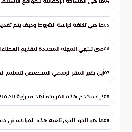
ما هي المساحة الإجمالية للمواقع الاستثمار
04
وتدعم العمليات البحرية في كلا الميناءين.
المواقع والمساحات بناءً على دراسات ميدان
ما هي تكلفة كراسة الشروط وكيف يتم تقدي
05
المقدمة مع كثافة الحركة البشرية والنشاط ال
اشترطت الهيئة تسليم العروض في مظاريف مغ
متى تنتهي المهلة المحددة لتقديم العطاءا
06
في عملية التنافس بين المتقدمين.
العطاءات. وسيتم فتح المظاريف في تمام الساع
أين يقع المقر الرسمي المخصص لتسليم الع
07
المختصة لتقييم الملفات الفنية والمالية.
تُسلم كافة العروض الرسمية وتُجرى مراسم فت
ويجب على المتقدمين التوجه إلى قسم المشتريا
كيف تخدم هذه المزايدة أهداف رؤية المملكة 030
08
لتقديم ملفاتهم الاستثمارية وفق الضوابط ال
تساهم المزايدة بشكل مباشر في تنمية الإيرا
رؤية 2030. كما تدعم المبادرة الاستخد
ما هو الدور الذي تلعبه هذه المزايدة في دعم
09
المستغلة، وتحويل الموانئ من مجرد معابر لوج