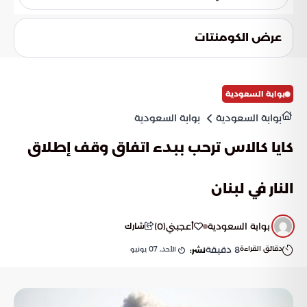
ملموسة، مما يخلق فجوة واسعة تمنع الوصول إلى اتفاق
يتمحور التساؤل حول ما إذا كانت الضغوط الدولية ستنجح
مستدام وشامل.
مستقبلاً في دفع إيران للتخلي عن مكتسباتها النووية طواعية.
عرض الكومنتات
وبخلاف ذلك، قد يجد العالم نفسه مضطراً للتعايش مع واقع نووي
جديد يعيد رسم توازنات القوى في منطقة الشرق الأوسط لعقود
طويلة قادمة.
بوابة السعودية
بوابة السعودية
بوابة السعودية
كايا كالاس ترحب ببدء اتفاق وقف إطلاق
النار في لبنان
بوابة السعودية
أعجبني
(
0
)
شارك
دقائق القراءة
8
دقيقة
الأحد, 07 يونيو
نشر: