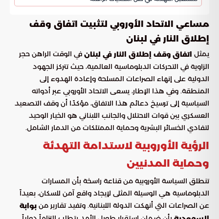
مساعي الاتحاد الأوروبي لتثبيت اتفاق وقف
إطلاق النار في لبنان
يمثل
في الوقت الراهن حجر
اتفاق وقف إطلاق النار في لبنان
الزاوية في التحركات الدبلوماسية العالمية، حيث تتركز الجهود
الدولية على إنهاء الصراعات المسلحة وإعادة الهدوء إلى
المنطقة. وفي هذا الإطار، يسعى الاتحاد الأوروبي عبر أدواته
السياسية إلى ترسيخ دعائم هذا الاتفاق، مؤكدًا أن وقف التصعيد
العسكري بين قوات الاحتلال والجانب اللبناني هو الخيار الوحيد
لتفادي الخسائر البشرية وحماية الممتلكات من الدمار الشامل.
الرؤية الأوروبية لاستدامة التهدئة
وحماية المدنيين
تنطلق السياسة الأوروبية من قناعة راسخة بأن المسارات
الدبلوماسية هي الوسيلة المثلى لإيجاد واقع آمن للسكان، بعيداً
عن الصراعات التي أنهكت الدولة اللبنانية. وتفيد تقارير من
بوابة
بأن ضمان استقرار طويل الأمد يتطلب التزاماً دولياً
السعودية