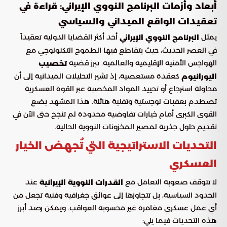
أبعاد وأزمات البرنامج النووي الإيراني: قراءة في
تعقيدات الواقع الميداني والسياسي
يمثل
أحد أكثر القضايا الدولية تعقيداً
البرنامج النووي الإيراني
في العصر الحديث، حيث يتقاطع فيها الطموح التكنولوجي مع
الهواجس الأمنية الإقليمية والعالمية. تبرز قضية
تخصيب
كعقدة مستعصية، إذ تشير التحليلات الميدانية إلى أن
اليورانيوم
محاولة استرجاع أو تحييد المواد المخصبة عبر القوة العسكرية
تصطدم بعقبات لوجستية وتقنية هائلة. هذا المشهد يضع
القوى الكبرى أمام خيارات تفاوضية محدودة لم تنجح حتى الآن في
تقديم حلول جذرية لمصير المخزونات النووية الحالية.
التحديات الاستراتيجية التي تُجهض الخيار
العسكري
لا تتوقف صعوبة التعامل مع
عند
القدرات النووية الإيرانية
الحدود السياسية، بل تتجاوزها إلى عوائق جغرافية وفنية تجعل من
أي عمل عسكري مغامرة غير محسوبة العواقب. ويمكن رصد أبرز
هذه التحديات فيما يلي: