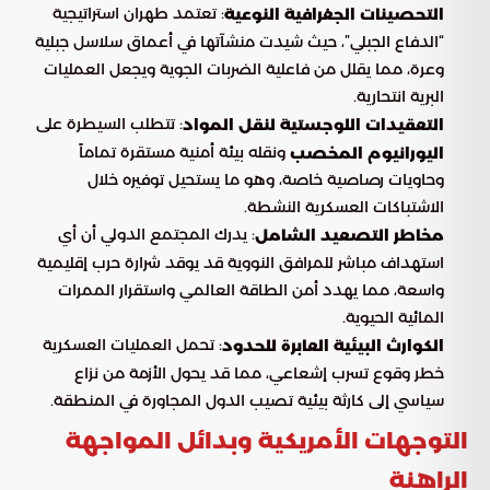
: تعتمد طهران استراتيجية
التحصينات الجغرافية النوعية
“الدفاع الجبلي”، حيث شيدت منشآتها في أعماق سلاسل جبلية
وعرة، مما يقلل من فاعلية الضربات الجوية ويجعل العمليات
البرية انتحارية.
: تتطلب السيطرة على
التعقيدات اللوجستية لنقل المواد
ونقله بيئة أمنية مستقرة تماماً
اليورانيوم المخصب
وحاويات رصاصية خاصة، وهو ما يستحيل توفيره خلال
الاشتباكات العسكرية النشطة.
: يدرك المجتمع الدولي أن أي
مخاطر التصعيد الشامل
استهداف مباشر للمرافق النووية قد يوقد شرارة حرب إقليمية
واسعة، مما يهدد أمن الطاقة العالمي واستقرار الممرات
المائية الحيوية.
: تحمل العمليات العسكرية
الكوارث البيئية العابرة للحدود
خطر وقوع تسرب إشعاعي، مما قد يحول الأزمة من نزاع
سياسي إلى كارثة بيئية تصيب الدول المجاورة في المنطقة.
التوجهات الأمريكية وبدائل المواجهة
الراهنة