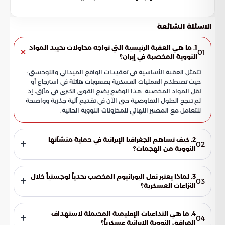
الاسئلة الشائعة
1. ما هي العقبة الرئيسية التي تواجه محاولات تحييد المواد
01
النووية المخصبة في إيران؟
تتمثل العقبة الأساسية في تعقيدات الواقع الميداني واللوجستي؛
حيث تصطدم العمليات العسكرية بصعوبات هائلة في استرجاع أو
نقل المواد المخصبة. هذا الوضع يضع القوى الكبرى في مأزق، إذ
لم تنجح الحلول التفاوضية حتى الآن في تقديم آلية جذرية وواضحة
للتعامل مع المصير النهائي للمخزونات النووية الحالية.
2. كيف تساهم الجغرافيا الإيرانية في حماية منشآتها
02
النووية من الهجمات؟
تعتمد طهران استراتيجية "الدفاع الجبلي"، حيث قامت بتشييد
مرافقها الحيوية في أعماق سلاسل جبلية وعرة وحصينة. هذه
3. لماذا يعتبر نقل اليورانيوم المخصب تحدياً لوجستياً خلال
03
الطبيعة التضاريسية القاسية تقلل بشكل كبير من فاعلية الضربات
النزاعات العسكرية؟
الجوية التقليدية، كما تجعل من أي تفكير في عمليات عسكرية برية
تتطلب السيطرة على اليورانيوم ونقله توفر بيئة أمنية مستقرة
بمثابة مهمة انتحارية غير مضمونة النتائج.
تماماً وحاويات رصاصية متخصصة لمنع التسرب الإشعاعي. في
4. ما هي التداعيات الإقليمية المحتملة لاستهداف
04
ظروف الاشتباكات العسكرية النشطة، يستحيل توفير هذه الظروف،
المرافق النووية الإيرانية عسكرياً؟