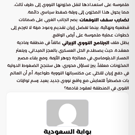
ملموسة على استعدادها لنقل مخزونها النووي إلى طرف ثالث،
مما يحول هذا المخزون إلى ورقة ضغط سياسي دائمة.
: يصر الجانب الغربي على ضمانات
تضارب سقف التوقعات
قطعية ونهائية، بينما تفضل إيران تقديم وعود مرنة لا تترجم إلى
خطوات عملية ملموسة على أرض الواقع.
يظل ملف
عالقاً في منطقة رمادية
البرنامج النووي الإيراني
معقدة، حيث يصطدم الحل العسكري بالعجز الميداني، ويتعثر
المسار الدبلوماسي في معالجة جوهر الأزمة. ومع بقاء مصير
المخزونات معلقاً، يبرز تساؤل محوري: هل ستنجح الضغوط الدولية
في دفع إيران للتخلي عن مكتسباتها النووية طواعية، أم أن العالم
بات مضطراً للتعايش مع واقع نووي جديد يعيد رسم توازنات
القوى في المنطقة لعقود قادمة؟
بوابة السعودية