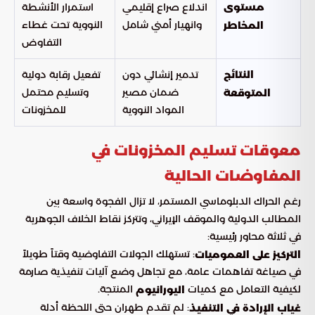
اندلاع صراع إقليمي
استمرار الأنشطة
مستوى
وانهيار أمني شامل
النووية تحت غطاء
المخاطر
التفاوض
تدمير إنشائي دون
تفعيل رقابة دولية
النتائج
ضمان مصير
وتسليم محتمل
المتوقعة
المواد النووية
للمخزونات
معوقات تسليم المخزونات في
المفاوضات الحالية
رغم الحراك الدبلوماسي المستمر، لا تزال الفجوة واسعة بين
المطالب الدولية والموقف الإيراني، وتتركز نقاط الخلاف الجوهرية
في ثلاثة محاور رئيسية:
: تستهلك الجولات التفاوضية وقتاً طويلاً
التركيز على العموميات
في صياغة تفاهمات عامة، مع تجاهل وضع آليات تنفيذية صارمة
لكيفية التعامل مع كميات
المنتجة.
اليورانيوم
: لم تقدم طهران حتى اللحظة أدلة
غياب الإرادة في التنفيذ