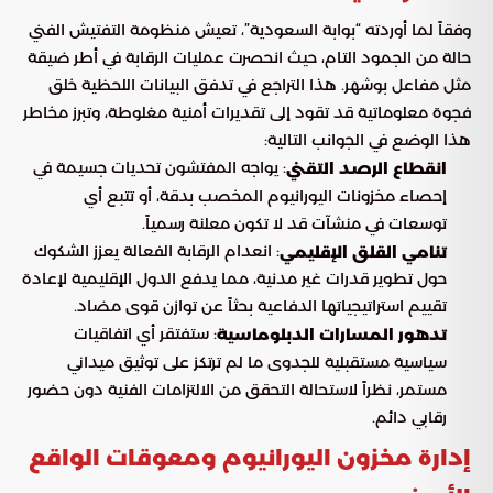
وفقاً لما أوردته “بوابة السعودية”، تعيش منظومة التفتيش الفني
حالة من الجمود التام، حيث انحصرت عمليات الرقابة في أطر ضيقة
مثل مفاعل بوشهر. هذا التراجع في تدفق البيانات اللحظية خلق
فجوة معلوماتية قد تقود إلى تقديرات أمنية مغلوطة، وتبرز مخاطر
هذا الوضع في الجوانب التالية:
: يواجه المفتشون تحديات جسيمة في
انقطاع الرصد التقني
إحصاء مخزونات اليورانيوم المخصب بدقة، أو تتبع أي
توسعات في منشآت قد لا تكون معلنة رسمياً.
: انعدام الرقابة الفعالة يعزز الشكوك
تنامي القلق الإقليمي
حول تطوير قدرات غير مدنية، مما يدفع الدول الإقليمية لإعادة
تقييم استراتيجياتها الدفاعية بحثاً عن توازن قوى مضاد.
: ستفتقر أي اتفاقيات
تدهور المسارات الدبلوماسية
سياسية مستقبلية للجدوى ما لم ترتكز على توثيق ميداني
مستمر، نظراً لاستحالة التحقق من الالتزامات الفنية دون حضور
رقابي دائم.
إدارة مخزون اليورانيوم ومعوقات الواقع