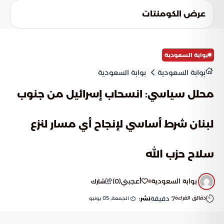
مما قد يجر المنطقة نحو سباق تسلح نووي خارج عن السيطرة. كما
عرض الكومنتات
قد تضطر القوى الإقليمية لاتخاذ إجراءات وقائية استباقية بناءً
على بيانات غير مكتملة.
بوابة السعودية
بوابة السعودية
بوابة السعودية
محلل سياسي: انسحاب إسرائيل من جنوب
لبنان شرط أساسي لإنجاح أي مسار لنزع
سلاح حزب الله
بوابة السعودية
أعجبني
(
0
)
شارك
دقائق القراءة
7
دقيقة
الجمعة, 05 يونيو
نشر: