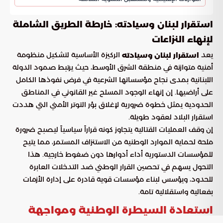
استقرار لبنان وسيادته: خارطة الطريق الشاملة
لإنهاء النزاعات
يعد
الركيزة الأساسية لتشكيل منظومة
استقرار لبنان وسيادته
أمنية متوازنة في منطقة الشرق الأوسط، حيث يرتبط صمود الدولة
اللبنانية بمدى نجاح مؤسساتها الشرعية في فرض نفوذها الكامل
على أراضيها. إن إنهاء الوجود المسلح غير القانوني في المناطق
الحدودية يمثل خطوة ضرورية لإغلاق بؤر التوتر الأمني التي هددت
استقرار البلاد لعقود طويلة.
إن وقف العمليات القتالية يتجاوز كونه قراراً سياسياً ليصبح ضرورة
ملحة لحماية الموارد الوطنية من الاستنزاف المستمر، مما يتيح
للمؤسسات الدستورية أداء أدوارها دون ضغوط خارجية. هذا
التحول يسهم في تحصين القرار الوطني ضد التدخلات العابرة
للحدود، ويؤسس لبناء مؤسسات قوية قادرة على إدارة الأزمات
بفعالية واستقلالية تامة.
استعادة السيطرة الوطنية ومواجهة