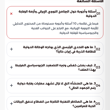
الاسئلة الشائعة
أسئلة وأجوبة حول البرنامج النووي الإيراني وأزمة الرقابة
01
الدولية
فيما يلي قائمة بـ 10 أسئلة وأجوبة مستوحاة من المحتوى التحليلي
للأزمة النووية الإيرانية، مع التركيز على الجوانب الفنية
والجيوسياسية للرقابة الدولية:
1. ما هو التحدي الرئيسي الذي يواجه الوكالة الدولية
02
للطاقة الذرية في إيران حالياً؟
يتمثل التحدي الأكبر في تراجع مستويات الشفافية وفرض قيود
صارمة على حركة المفتشين الدوليين. هذا الوضع جعل الوكالة
2. كيف يمكن خفض وتيرة التصعيد الجيوسياسي المرتبط
03
عاجزة عن تقديم ضمانات موثقة حول سلمية الأنشطة النووية أو
بهذا الملف؟
نفي وجود أبعاد عسكرية لها.
يرى المحللون أن السبيل الوحيد للتهدئة هو العودة غير المشروطة
لبروتوكولات الضمانات الشاملة. إن استبدال نهج "الغموض
3. ما هي المنشأة التي لا تزال تشهد عمليات رقابة دولية
04
الاستراتيجي" بالوضوح الفني هو الضمانة الأكيدة لاستعادة الثقة
رغم الجمود الحالي؟
مع المجتمع الدولي وحماية منظومة الحد من التسلح.
تشير التقارير إلى أن عمليات الرقابة انحسرت في مساحات محدودة
للغاية، ويعد مفاعل "بوشهر" من أبرز المواقع التي لا تزال تخضع
4. ما هي المخاطر التقنية الناتجة عن انقطاع تدفق البيانات
05
لآليات التفتيش الفني رغم التعطل شبه الكلي في المواقع الأخرى.
الحية للمراقبين؟