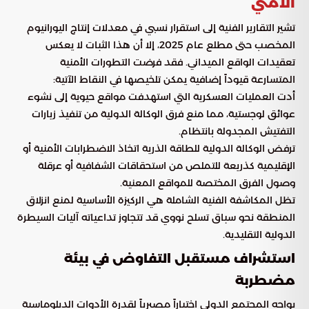
الأمني
تشير التقارير الفنية إلى استقرار نسبي في معدلات إنتاج اليورانيوم
المخصب حتى مطلع عام 2025، إلا أن هذا الثبات لا يعكس
تعقيدات الواقع الميداني. فقد فرضت التطورات الأمنية
المتسارعة قيوداً إضافية يمكن تلخيصها في النقاط الآتية:
أدت العمليات العسكرية التي استهدفت مواقع حيوية إلى نشوء
عوائق لوجستية، مما منع فرق الوكالة الدولية من تنفيذ زيارات
التفتيش المجدولة بانتظام.
ترفض الوكالة الدولية للطاقة الذرية اتخاذ الاضطرابات الأمنية أو
الإقليمية كذريعة للتملص من استحقاقات الشفافية أو عرقلة
وصول الفرق المختصة للمواقع المعنية.
تظل المكاشفة الفنية الشاملة هي الركيزة الأساسية لمنع انزلاق
المنطقة نحو سباق تسلح نووي قد تتجاوز تداعياته آليات السيطرة
الدولية التقليدية.
استشراف مستقبل التفاوض في بيئة
مضطربة
يواجه المجتمع الدولي اختباراً مصيرياً لقدرة الأدوات الدبلوماسية