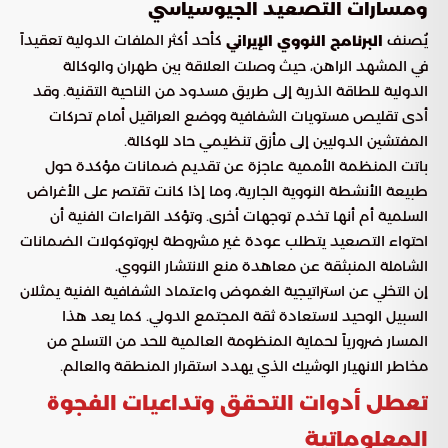
ومسارات التصعيد الجيوسياسي
يُصنف
كأحد أكثر الملفات الدولية تعقيداً
البرنامج النووي الإيراني
في المشهد الراهن، حيث وصلت العلاقة بين طهران والوكالة
الدولية للطاقة الذرية إلى طريق مسدود من الناحية التقنية. وقد
أدى تقليص مستويات الشفافية ووضع العراقيل أمام تحركات
المفتشين الدوليين إلى مأزق تنظيمي حاد للوكالة.
باتت المنظمة الأممية عاجزة عن تقديم ضمانات مؤكدة حول
طبيعة الأنشطة النووية الجارية، وما إذا كانت تقتصر على الأغراض
السلمية أم أنها تخدم توجهات أخرى. وتؤكد القراءات الفنية أن
احتواء التصعيد يتطلب عودة غير مشروطة لبروتوكولات الضمانات
الشاملة المنبثقة عن معاهدة منع الانتشار النووي.
إن التخلي عن استراتيجية الغموض واعتماد الشفافية الفنية يمثلان
السبيل الوحيد لاستعادة ثقة المجتمع الدولي. كما يعد هذا
المسار ضرورياً لحماية المنظومة العالمية للحد من التسلح من
مخاطر الانهيار الوشيك الذي يهدد استقرار المنطقة والعالم.
تعطل أدوات التحقق وتداعيات الفجوة
المعلوماتية