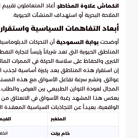
أعاد المتعاملون تقييم 
انكماش علاوة المخاطر:
الملاحة البحرية أو استهداف المنشآت الحيوية.
أبعاد التفاهمات السياسية واستقرار 
أوضحت
أن التحركات الدبلوماسية
بوابة السعودية
المناطق الحيوية التي تعد شرياناً رئيساً لتجارة النف
الكبرى والحفاظ على سلاسة الحركة في الممرات المائية
إن استقرار هذه المناطق يعد ركيزة أساسية لجذب ا
عوائق. وتشير سرعة تفاعل الأسواق مع هذه المستج
المجال لعودة التوازن الطبيعي بين العرض والطلب.
يعكس هذا المشهد رغبة الأسواق في الانعتاق من ضغ
الواقعية، بعيداً عن التجاذبات السياسية المعقدة ا
المتغير
القيمة
انخفاض 
خام برنت