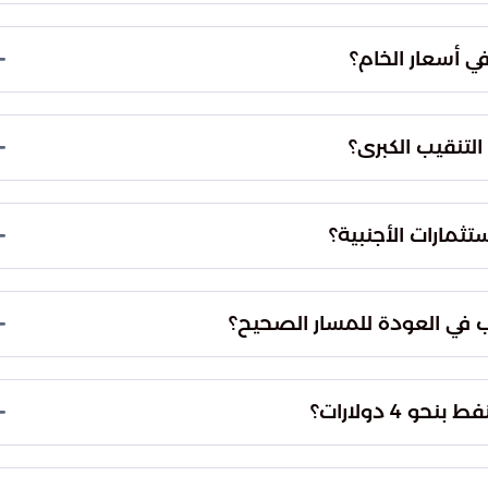
وضية الجادة، وتنامي الوساطة الدولية، وإعادة تقييم
لبحرية والمنشآت الحيوية بشكل أكثر واقعية.
في أسعار الخام؟
 تذبذب عابر، بل هو نتاج استجابة استراتيجية لمتغيرات
لعالمي للطاقة.
لتنقيب الكبرى؟
شاريع التنقيب الكبرى، ويضمن الحفاظ على سلاسة
رياناً رئيساً للتجارة.
تثمارات الأجنبية؟
جذب الاستثمارات الأجنبية وضمان كفاءة العمليات
جه شركات الطاقة الدولية.
ب في العودة للمسار الصحيح؟
هواجس انقطاع الإمدادات، مما يفسح المجال للسوق
لاً من التوترات والضغوط السياسية.
 4 دولارات؟
يف ضغوط التضخم العالمي، مما ينعكس إيجاباً على