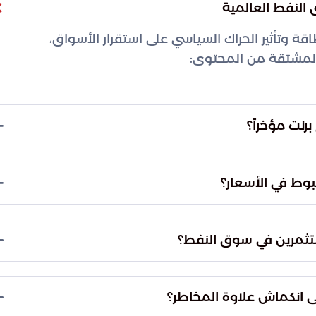
 النفط العالمية
طاقة وتأثير الحراك السياسي على استقرار الأسواق،
المشتقة من المحتوى:
رنت مؤخراً؟
سجلت أسعار النفط العالمية تراجعاً ملحوظاً في العقود الآجلة لخام برنت، حيث انخفضت القيمة بنحو 4
أخيرة.
هبوط في الأسعار؟
ماسي الدولي المكثف، الذي يهدف إلى تهدئة النزاعات
مفاجئة في إمدادات الطاقة.
تثمرين في سوق النفط؟
لمستثمرين بشأن استمرارية تدفقات الطاقة، مما أدى
تي كانت ترفع الأسعار سابقاً.
لى انكماش علاوة المخاطر؟