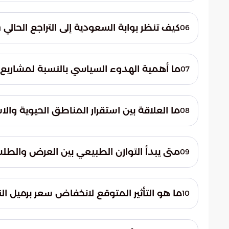
تتمثل هذه العوامل في تفعيل المسارات التفا
المتعاملين للأخطار المحيطة بسلامة الملاحة ا
كيف تنظر بوابة السعودية إلى التراجع الحالي 
06
تؤكد بوابة السعودية أن هذا التراجع ليس مجرد
أعادت صياغة توجهات المتداولين في السوق ا
ما أهمية الهدوء السياسي بالنسبة لمشاريع ا
07
يوفر الهدوء السياسي بيئة آمنة ومستقرة لم
الحركة في الممرات المائية الاستراتيجية التي تعد ش
ما العلاقة بين استقرار المناطق الحيوية والاس
08
يعد استقرار المناطق الحيوية ركيزة أساسية ل
اللوجستية، حيث يقلل من العوائق التي قد توا
متى يبدأ التوازن الطبيعي بين العرض والطل
09
يبدأ التوازن الطبيعي بالعودة عندما تتبدد 
للتركيز على المؤشرات الاقتصادية الواقعية بد
ما هو التأثير المتوقع لانخفاض سعر برميل النفط بنحو
10
من المتوقع أن يؤدي هذا الانخفاض إلى تخف