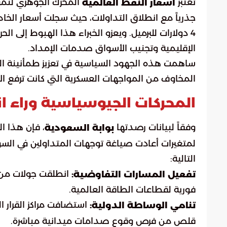
تعتبر
المحرك الجوهري لنمو 
أسعار النفط العالمية
جذرياً مع انطلاق التداولات، حيث سجلت أسعار الخام 
4 دولارات للبرميل. ويعزو الخبراء هذا الهبوط إلى ا
الإقليمية وتجنيب الأسواق صدمات الإمداد.
ساهمت هذه الجهود السياسية في تعزيز طمأنينة الم
المخاوف من المواجهات العسكرية التي كانت ترفع الأ
المحركات الجيوسياسية وراء 
وفقاً لبيانات رصدتها
، فإن هذا ال
بوابة السعودية
لمتغيرات أعادت صياغة توجهات المتداولين في السو
التالية:
انطلقت جولات من 
تفعيل المسارات التفاوضية:
فورية لقطاعات الطاقة العالمية.
استضافت مراكز القرار 
تنامي الوساطة الدولية:
قلص من فرص وقوع صدامات ميدانية مباشرة.