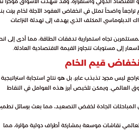
الاقتصاد الدولي واستقراره، وقد شهدت الأسواق مؤخراً تحو
تراجعاً واضحاً تمثل في انخفاض العقود الآجلة لخام برنت بن
لحراك الدبلوماسي المكثف الذي يهدف إلى تهدئة النزاعات
ستثمرين تجاه استمرارية تدفقات الطاقة، مما أدى إلى انح
سعار إلى مستويات تتجاوز القيمة الاقتصادية العادلة.
انخفاض قيم الخام
تراجع ليس مجرد تذبذب عابر، بل هو نتاج استجابة استراتيجية
ق العالمي. ويمكن تلخيص أبرز هذه العوامل في النقاط
المباحثات الجادة لخفض التصعيد، مما بعث برسائل تطمي
العالمي نقاشات موسعة بمشاركة أطراف دولية مؤثرة، مما