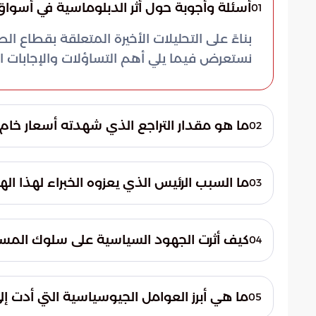
أسئلة وأجوبة حول أثر الدبلوماسية في أسواق
01
بناءً على التحليلات الأخيرة المتعلقة بقطاع ال
نستعرض فيما يلي أهم التساؤلات والإجابات 
ما هو مقدار التراجع الذي شهدته أسعار خام ب
02
دولارات للبرميل الواحد فور انطلاق التداولات ال
ما السبب الرئيس الذي يعزوه الخبراء لهذا ال
03
يعزو الخبراء هذا الانخفاض إلى الحراك الدبلو
الإقليمية وتجنيب الأسواق العالمية صدمات 
كيف أثرت الجهود السياسية على سلوك المس
04
ساهمت الجهود السياسية في تعزيز طمأنينة ا
إلى انحسار المخاوف من المواجهات العسكرية ال
ما هي أبرز العوامل الجيوسياسية التي أدت إ
05