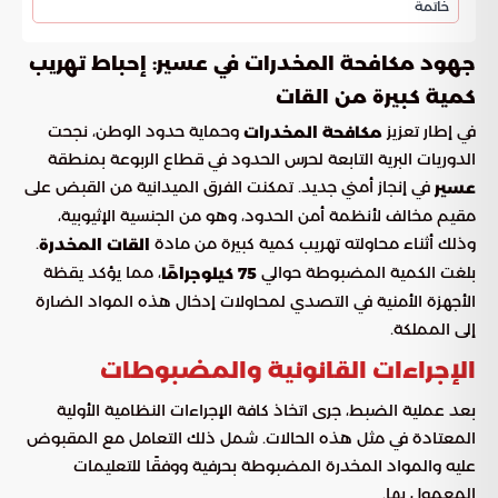
خاتمة
جهود مكافحة المخدرات في عسير: إحباط تهريب
كمية كبيرة من القات
في إطار تعزيز
وحماية حدود الوطن، نجحت
مكافحة المخدرات
الدوريات البرية التابعة لحرس الحدود في قطاع الربوعة بمنطقة
في إنجاز أمني جديد. تمكنت الفرق الميدانية من القبض على
عسير
مقيم مخالف لأنظمة أمن الحدود، وهو من الجنسية الإثيوبية،
وذلك أثناء محاولته تهريب كمية كبيرة من مادة
.
القات المخدرة
بلغت الكمية المضبوطة حوالي
، مما يؤكد يقظة
75 كيلوجرامًا
الأجهزة الأمنية في التصدي لمحاولات إدخال هذه المواد الضارة
إلى المملكة.
الإجراءات القانونية والمضبوطات
بعد عملية الضبط، جرى اتخاذ كافة الإجراءات النظامية الأولية
المعتادة في مثل هذه الحالات. شمل ذلك التعامل مع المقبوض
عليه والمواد المخدرة المضبوطة بحرفية ووفقًا للتعليمات
المعمول بها.