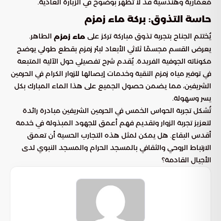
معمارية وهندسية قد لا تظهر بوضوح في الزيارة العادية.
حاسة التذوق: بركة ماء زمزم
يُختتم الجناح بتجربة تذوق مباركة تركز على
الطاهر.
ماء زمزم
يعرض القسم مجسمًا ثلاثي الأبعاد لبئر زمزم بقطع طولي يوضح
مكوناته الجوفية الفريدة. يُقدم شرح تفصيلي حول الآلية المتبعة
في توفير مياه زمزم النقية وخدمات إيصالها للزوار الكرام في الحرمين
الشريفين، مما يضمن حصول الجميع على هذا الماء المبارك بكل
يسر وسهولة.
تُشكل تجربة الحواس الخمس في الحرمين الشريفين مبادرة رائدة
لتعزيز تجربة الزوار وتقديم فهم أعمق للجهود المبذولة في خدمة
أقدس البقاع. هل يمكن لمثل هذه التجارب الحسية أن تعمق
الارتباط الروحي والثقافي بالمسجد الحرام والمسجد النبوي لدى
الأجيال القادمة؟