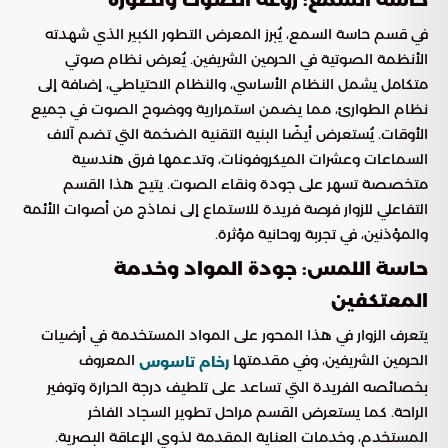
حاسة السمع: روعة الصوت وتطوره
في قسم حاسة السمع، يُبرز المعرض التطور الكبير الذي شهدته
الأنظمة الصوتية في الحرمين الشريفين. يُعرض نظام صوتي
متكامل يشمل النظام الأساسي، والنظام الاحتياطي، إضافة إلى
نظام الطوارئ، مما يضمن استمرارية ووضوح الصوت في جميع
الأوقات. يُستعرض أيضًا البنية التقنية الضخمة التي تضم آلاف
السماعات وعشرات الميكروفونات، وتدعمها فرق هندسية
متخصصة تسهر على جودة ونقاء الصوت. يتيح هذا القسم
التفاعلي للزوار فرصة فريدة للاستماع إلى نماذج من أصوات الأئمة
والمؤذنين، في تجربة روحانية مؤثرة.
حاسة اللمس: جودة المواد وخدمة
المعتكفين
يتعرف الزوار في هذا المحور على المواد المستخدمة في أرضيات
الحرمين الشريفين، وفي مقدمتها
المعروف
رخام تاسوس
بخصائصه الفريدة التي تساعد على تلطيف درجة الحرارة وتوفير
الراحة. كما يستعرض القسم مراحل تطوير السجاد الفاخر
المستخدم، وخدمات العناية المقدمة لذوي الإعاقة البصرية.