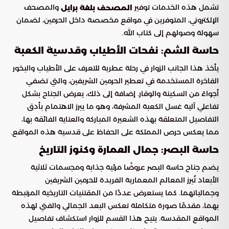
تشمل هذه الخدمات توفير
والمصحف
المصحف بلغة برايل
الإلكتروني، المتوفرين في مواقع مخصصة داخل الحرمين، لضمان
سهولة وصولهم إلى كتاب الله.
حاسة الشم: نفحات الأطياب وقدسية الكعبة
يأخذ هذا الجانب الزوار في رحلة عطرية للتعرف على الأطياب والبخور
الفاخرة المستخدمة في تعطير الحرمين الشريفين، والتي تضفي
أجواءً من السكينة والوقار. إضافة إلى ذلك، يعرض الجناح بشكل
تفاعلي آلية غسل الكعبة المشرفة، وهو ما يبرز الاهتمام بأدق
التفاصيل المتعلقة بهذه الشعيرة المباركة والعناية الفائقة بها،
مما يعكس حرص المملكة على الحفاظ على قدسية هذه المواقع.
حاسة البصر: جمال العمارة وكنوز التاريخ
يضم جناح حاسة البصر عروضًا مرئية جذابة ومجسمات ثلاثية
الأبعاد تُبرز المعالم المعمارية الفريدة للحرمين الشريفين
وجمالياتهما. كما يستعرض عددًا من المقتنيات التاريخية المرتبطة
بهما، مقدمًا صورة متكاملة تعكس البعد الجمالي والفني لهذه
المواقع المقدسة. يتيح هذا القسم للزوار استكشاف تفاصيل