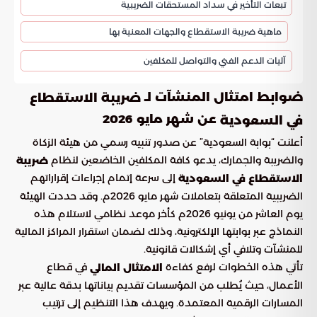
تبعات التأخير في سداد المستحقات الضريبية
ماهية ضريبة الاستقطاع والجهات المعنية بها
آليات الدعم الفني والتواصل للمكلفين
ضوابط امتثال المنشآت لـ
ضريبة الاستقطاع
عن شهر مايو 2026
في السعودية
أعلنت “بوابة السعودية” عن صدور تنبيه رسمي من هيئة الزكاة
والضريبة والجمارك، يدعو كافة المكلفين الخاضعين لنظام
ضريبة
إلى سرعة إتمام إجراءات إقراراتهم
الاستقطاع في السعودية
الضريبية المتعلقة بتعاملات شهر مايو 2026م. وقد حددت الهيئة
يوم العاشر من يونيو 2026م كأخر موعد نظامي لاستلام هذه
النماذج عبر بوابتها الإلكترونية، وذلك لضمان استقرار المراكز المالية
للمنشآت وتلافي أي إشكالات قانونية.
تأتي هذه الخطوات لرفع كفاءة
في قطاع
الامتثال المالي
الأعمال، حيث يُطلب من المؤسسات تقديم بياناتها بدقة عالية عبر
المسارات الرقمية المعتمدة. ويهدف هذا التنظيم إلى ترتيب