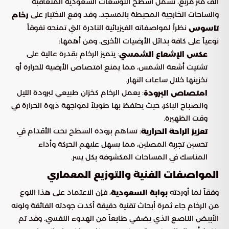
ألف متر مربع، تشمل أسطح التوسعات السعودية المتعاقبة
والساحات الخارجية المحيطة بالمسجد. وقد وقع الاختيار على
رخام
نظراً لمواصفاته الفيزيائية النادرة التي تمنحه تفوقاً
تاسوس
نوعياً على كافة بدائل الأرضيات الأخرى، ومن أهمها:
: يتميز الرخام بقدرة عالية على
عكس الإشعاع الشمسي
تشتيت أشعة الشمس، مما يمنع امتصاص الأرضية للحرارة أو
تخزينها خلال ساعات النهار.
: يعمل الرخام كخزان طبيعي لبرودة الليل
امتصاص البرودة
والصباح الباكر، حيث يحتفظ بها طويلاً لمواجهة ذروة الحرارة في
وقت الظهيرة.
: تساهم برودة السطح تحت الأقدام في
تعزيز الراحة الحرارية
تحسين تجربة المصلين، مما يسهل عليهم الحركة وأداء
المناسك في المساحات المكشوفة بكل يسر.
المواصفات الفنية والتوزيع المعماري
وفقاً لما أوردته
، فإن الاعتماد على هذا النوع
بوابة السعودية
من الرخام جاء ثمرة أبحاث تقنية دقيقة أكدت جودته الفائقة ولونه
الأبيض الناصع الذي يضفي طابعاً من الهدوء النفسي. وقد تم