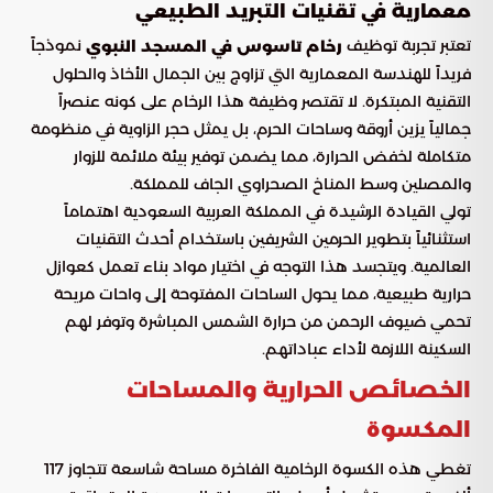
معمارية في تقنيات التبريد الطبيعي
تعتبر تجربة توظيف
نموذجاً
رخام تاسوس في المسجد النبوي
فريداً للهندسة المعمارية التي تزاوج بين الجمال الأخاذ والحلول
التقنية المبتكرة. لا تقتصر وظيفة هذا الرخام على كونه عنصراً
جمالياً يزين أروقة وساحات الحرم، بل يمثل حجر الزاوية في منظومة
متكاملة لخفض الحرارة، مما يضمن توفير بيئة ملائمة للزوار
والمصلين وسط المناخ الصحراوي الجاف للمملكة.
تولي القيادة الرشيدة في المملكة العربية السعودية اهتماماً
استثنائياً بتطوير الحرمين الشريفين باستخدام أحدث التقنيات
العالمية. ويتجسد هذا التوجه في اختيار مواد بناء تعمل كعوازل
حرارية طبيعية، مما يحول الساحات المفتوحة إلى واحات مريحة
تحمي ضيوف الرحمن من حرارة الشمس المباشرة وتوفر لهم
السكينة اللازمة لأداء عباداتهم.
الخصائص الحرارية والمساحات
المكسوة
تغطي هذه الكسوة الرخامية الفاخرة مساحة شاسعة تتجاوز 117