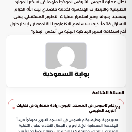
تظل عمارة الحرمين الشريفين نموذجاً ملهماً في تسخير الموارد
الطبيعية والابتكارات الهندسية لخدمة قاصدي بيت الله الحرام
ومسجد رسوله. ومع استمرار عمليات التطوير المستقبلي، يبقى
التساؤل قائماً: كيف ستساهم التكنولوجيا القادمة في ابتكار حلول
أكثر استدامة لتعزيز الرفاهية البيئية في أقدس البقاع؟
بوابة السعودية
الاسئلة الشائعة
رخام تاسوس في المسجد النبوي: ريادة معمارية في تقنيات
01
التبريد الطبيعي
تعتبر تجربة توظيف رخام تاسوس في المسجد النبوي نموذجاً فريداً
للهندسة المعمارية التي تزاوج بين الجمال الأخاذ والحلول التقنية
المبتكرة. لا تقتصر وظيفة هذا الرخام على كونه عنصراً جمالياً يزين