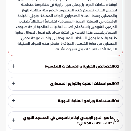
أروقة وساحات الحرم، بل يمثل حجر الزاوية في منظومة متكاملة
لخفض الحرارة. تضمن هذه المنظومة توفير بيئة ملائمة للزوار
والمصلين وسط المناخ الصحراوي الجاف للمملكة. وتولي القيادة
الرشيدة في المملكة العربية السعودية اهتماماً استثنائياً بتطوير
الحرمين الشريفين باستخدام أحدث التقنيات العالمية لراحة ضيوف
الرحمن. يتجسد هذا التوجه في اختيار مواد بناء تعمل كعوازل حرارية
طبيعية، مما يحول الساحات المفتوحة إلى واحات مريحة تحمي
المصلين من حرارة الشمس المباشرة. وتوفر هذه المواد السكينة
اللازمة لأداء العبادات بكل يسر وطمأنينة.
02
الخصائص الحرارية والمساحات المكسوة
تغطي هذه الكسوة الرخامية الفاخرة مساحة شاسعة تتجاوز 117
ألف متر مربع، تشمل أسطح التوسعات السعودية المتعاقبة
03
المواصفات الفنية والتوزيع المعماري
والساحات الخارجية المحيطة بالمسجد. وقد وقع الاختيار على رخام
تاسوس نظراً لمواصفاته الفيزيائية النادرة التي تمنحه تفوقاً نوعياً.
وفقاً لما أوردته بوابة السعودية، فإن الاعتماد على هذا النوع من
يتميز هذا الرخام بقدرة عالية على عكس الإشعاع الشمسي وتشتيت
الرخام جاء ثمرة أبحاث تقنية دقيقة أكدت جودته الفائقة ولونه
04
الاستدامة وبرامج العناية الدورية
الأشعة، مما يمنع امتصاص الأرضية للحرارة أو تخزينها خلال ساعات
الأبيض الناصع. يضفي هذا اللون طابعاً من الهدوء النفسي
النهار. كما يعمل الرخام كخزان طبيعي لبرودة الليل والصباح الباكر،
والجمال المعماري الذي يتناسب مع قدسية المكان. تم تنفيذ
للحفاظ على الكفاءة الحرارية العالية والرونق البصري للرخام، تُنفذ
حيث يحتفظ بها طويلاً لمواجهة ذروة الحرارة. تساهم برودة السطح
أعمال الرصف بدقة هندسية متناهية لضمان انسجام التصميم
برامج صيانة دورية صارمة تتبع أعلى المعايير البيئية العالمية.
ما هو الدور الرئيسي لرخام تاسوس في المسجد النبوي
05
تحت الأقدام في تعزيز الراحة الحرارية وتحسين تجربة المصلين، مما
مع الهوية المعمارية الإسلامية العريقة للمسجد النبوي الشريف.
وتتضمن هذه البرامج عمليات الجلي والتلميع المستمرة لضمان
بخلاف الجانب الجمالي؟
يسهل عليهم الحركة وأداء المناسك في المساحات المكشوفة.
وبفضل هذه التجهيزات النوعية، يضم المسجد اليوم واحدة من
نعومة السطح والحفاظ على قدرته في عكس الضوء. كما تشمل