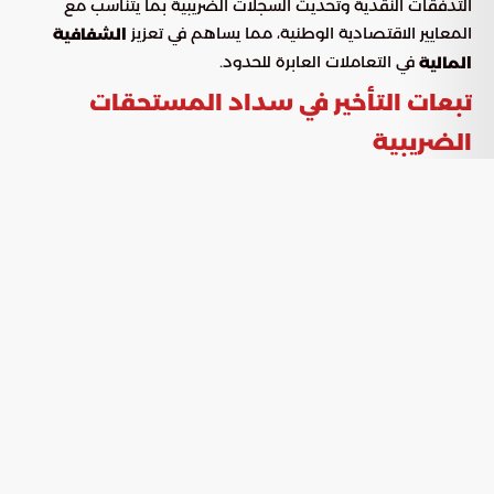
التدفقات النقدية وتحديث السجلات الضريبية بما يتناسب مع
المعايير الاقتصادية الوطنية، مما يساهم في تعزيز
الشفافية
في التعاملات العابرة للحدود.
المالية
تبعات التأخير في سداد المستحقات
الضريبية
شددت الجهات التنظيمية على أهمية التزام المنشآت بالمواعيد
المحددة لتجنب تحمل تكاليف مالية إضافية قد ترهق ميزانياتها
التشغيلية. وأوضحت الهيئة أن تجاوز المهلة النظامية سيترتب عليه
فرض
تُحتسب بناءً على آلية زمنية محددة تهدف إلى
غرامات مالية
تحفيز سرعة التحصيل والالتزام بالقوانين.
نوع العقوبة
القيمة / الآلية
1% من إجمالي قيمة الضريبة التي لم يتم
غرامة التأخير
سدادها.
الأساسية
تُطبق الغرامة عن كل 30 يوم تأخير بدءاً
التكرار الزمني
من تاريخ الاستحقاق.