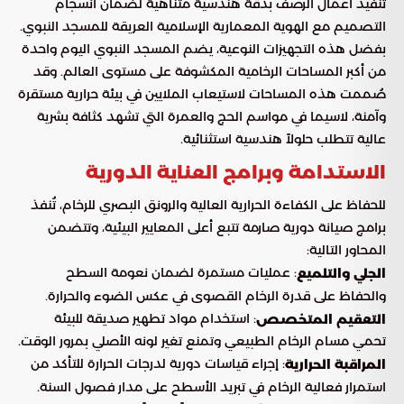
تنفيذ أعمال الرصف بدقة هندسية متناهية لضمان انسجام
التصميم مع الهوية المعمارية الإسلامية العريقة للمسجد النبوي.
بفضل هذه التجهيزات النوعية، يضم المسجد النبوي اليوم واحدة
من أكبر المساحات الرخامية المكشوفة على مستوى العالم. وقد
صُممت هذه المساحات لاستيعاب الملايين في بيئة حرارية مستقرة
وآمنة، لاسيما في مواسم الحج والعمرة التي تشهد كثافة بشرية
عالية تتطلب حلولاً هندسية استثنائية.
الاستدامة وبرامج العناية الدورية
للحفاظ على الكفاءة الحرارية العالية والرونق البصري للرخام، تُنفذ
برامج صيانة دورية صارمة تتبع أعلى المعايير البيئية، وتتضمن
المحاور التالية:
: عمليات مستمرة لضمان نعومة السطح
الجلي والتلميع
والحفاظ على قدرة الرخام القصوى في عكس الضوء والحرارة.
: استخدام مواد تطهير صديقة للبيئة
التعقيم المتخصص
تحمي مسام الرخام الطبيعي وتمنع تغير لونه الأصلي بمرور الوقت.
: إجراء قياسات دورية لدرجات الحرارة للتأكد من
المراقبة الحرارية
استمرار فعالية الرخام في تبريد الأسطح على مدار فصول السنة.