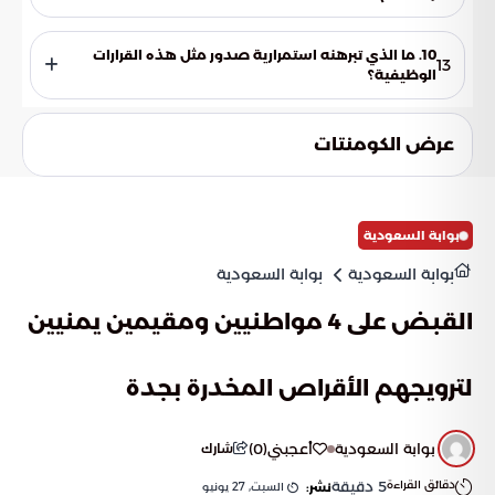
تهدف الوزارة من ذلك إلى تكريس مبدأ الاستدامة الوظيفية وبناء
صف ثانٍ من القيادات الإدارية القادرة على تحمل المسؤولية في
10. ما الذي تبرهنه استمرارية صدور مثل هذه القرارات
13
المستقبل.
الوظيفية؟
تبرهن على وجود التزام مؤسسي عميق بتمكين الكفاءات الوطنية
السعودية، والسعي لتطوير منظومة العمل الإداري بما يواكب
عرض الكومنتات
تطلعات رؤية المملكة 2030.
بوابة السعودية
بوابة السعودية
بوابة السعودية
القبض على 4 مواطنيين ومقيمين يمنيين
لترويجهم الأقراص المخدرة بجدة
بوابة السعودية
أعجبني
(
0
)
شارك
دقائق القراءة
5
دقيقة
السبت, 27 يونيو
نشر: