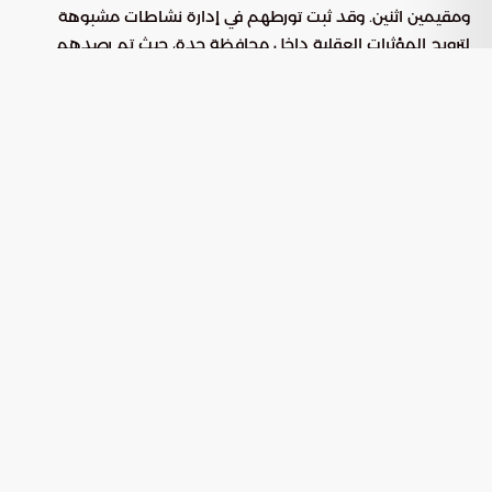
ومقيمين اثنين. وقد ثبت تورطهم في إدارة نشاطات مشبوهة
لترويج المؤثرات العقلية داخل محافظة جدة، حيث تم رصدهم
وتوقيفهم في حالة تلبس قبل تمكنهم من توزيع الكميات التي
كانت بحوزتهم.
كمية المواد المخدرة المضبوطة
خلال المداهمة الأمنية، تمكنت الفرق المختصة من وضع اليد
على كميات كبيرة من السموم المعدة للترويج، وشملت
المضبوطات ما يلي:
من مادة الإمفيتامين المخدر.
47,658 قرصاً
أدوات ومعدات تستخدم في عمليات التوزيع والتخزين.
مبالغ مالية ووسائل تواصل مرتبطة بالنشاط الإجرامي.
الإجراءات النظامية والمسار القانوني
فور إتمام عملية الضبط، تم التحفظ على كافة المواد المخدرة
ونقل المتهمين إلى مراكز التوقيف المختصة لمباشرة التحقيقات.
وتلتزم الجهات المعنية بتطبيق أقصى العقوبات الرادعة وفقاً
للأنظمة المتبعة في المملكة، وتتلخص الإجراءات الحالية في: