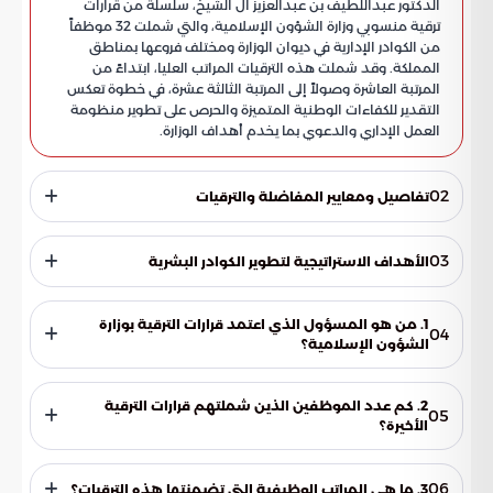
الدكتور عبداللطيف بن عبدالعزيز آل الشيخ، سلسلة من قرارات
ترقية منسوبي وزارة الشؤون الإسلامية، والتي شملت 32 موظفاً
من الكوادر الإدارية في ديوان الوزارة ومختلف فروعها بمناطق
المملكة. وقد شملت هذه الترقيات المراتب العليا، ابتداءً من
المرتبة العاشرة وصولاً إلى المرتبة الثالثة عشرة، في خطوة تعكس
التقدير للكفاءات الوطنية المتميزة والحرص على تطوير منظومة
العمل الإداري والدعوي بما يخدم أهداف الوزارة.
02
تفاصيل ومعايير المفاضلة والترقيات
أوضحت بوابة السعودية أن هذه القرارات جاءت بعد مراجعة دقيقة
واستيفاء كامل للمتطلبات النظامية، حيث استندت عملية الاختيار
03
الأهداف الاستراتيجية لتطوير الكوادر البشرية
إلى معايير مهنية صارمة تضمن تحقيق الشفافية، ومن أبرزها:
تندرج هذه الترقيات ضمن رؤية شاملة تقودها الإدارة العامة
للموارد البشرية لتحسين بيئة العمل وتطوير الأداء المؤسسي، حيث
1. من هو المسؤول الذي اعتمد قرارات الترقية بوزارة
04
تسعى الوزارة من خلال هذه المبادرات إلى تحقيق ما يلي: إن
الشؤون الإسلامية؟
استمرارية صدور هذه القرارات تبرهن على وجود التزام مؤسسي
قام معالي وزير الشؤون الإسلامية والدعوة والإرشاد، الشيخ
عميق بتمكين الكفاءات السعودية وتطوير منظومة الشغل الإداري
الدكتور عبداللطيف بن عبدالعزيز آل الشيخ، باعتماد سلسلة من
داخل قطاعات الشؤون الإسلامية بما يتماشى مع طموحات رؤية
2. كم عدد الموظفين الذين شملتهم قرارات الترقية
05
قرارات الترقية لمنسوبي الوزارة.
المملكة المستقبلية.
الأخيرة؟
شملت قرارات الترقية 32 موظفاً من الكوادر الإدارية العاملين في
ديوان الوزارة وفي مختلف فروعها الموزعة بمناطق المملكة العربية
06
3. ما هي المراتب الوظيفية التي تضمنتها هذه الترقيات؟