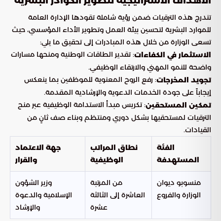
الأهداف الاستراتيجية لتطوير الكوادر البشرية
تندرج هذه الترقيات ضمن رؤية شاملة تقودها الإدارة العامة
للموارد البشرية لتحسين بيئة العمل وتطوير الأداء المؤسسي، حيث
تسعى الوزارة من خلال هذه المبادرات إلى تحقيق ما يلي:
: تقدير الطاقات الوطنية ومنحها مسارات
الاستثمار في الكفاءات
واضحة للنمو المهني والارتقاء الوظيفي.
: رفع الروح المعنوية للموظفين بما ينعكس
تجويد المخرجات
إيجاباً على جودة الخدمات الدعوية والإرشادية المقدمة.
: تكريس مبدأ الاستدامة الوظيفية عبر منح
تمكين المستحقين
الترقيات لمستحقيها بشكل دوري ومنتظم وبناء صف ثانٍ من
القيادات.
الفئة
نطاق المراتب
جهة الاعتماد
المستهدفة
الوظيفية
والقرار
منسوبو ديوان
من المرتبة
وزير الشؤون
الوزارة والفروع
العاشرة إلى الثالثة
الإسلامية والدعوة
عشرة
والإرشاد