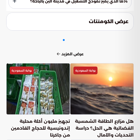
14
ما الذي يميز نموذج التشغيل في مدينة البن بالباحة؟
غير النفطية للمملكة.
يتميز بالاعتماد على "الزراعة الذكية" والاكتفاء الذاتي في تأمين
المدخلات، مع دمج التقنيات الحديثة بالممارسات التقليدية لضمان
عرض الكومنتات
أعلى معايير الجودة العالمية.
عرض المزيد
بوابة السعودية
بوابة السعودية
هل مزارع الطاقة الشمسية
تجهيز مليون أكلة محلية
الفضائية هي الحل؟ دراسة
إندونيسية للحجاج القادمين
التحديات والآمال
من جاكرتا