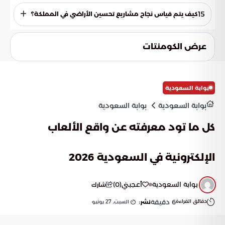
يتم استبعادها لأنها قد تخل بالتوازن الطبيعي للنظام البيئي، أو قد
تستهلك كميات مفرطة وغير مدروسة من الموارد المائية، بالإضافة
15
كيف يتم قياس نجاح مشاريع تحسين الأراضي في المملكة؟
إلى احتمالية تأثيرها السلبي على نمو الأنواع النباتية المحلية
الأصيلة.
يتم القياس عبر نماذج محاكاة متقدمة وبروتوكولات دولية، مع
استخدام مؤشرات أداء عالمية دقيقة تقيس جودة التربة، وكثافة
عرض الكومنتات
الغطاء النباتي، ومدى تأثير هذه المشاريع على البيئة المحيطة
بشكل دوري.
بوابة السعودية
بوابة السعودية
بوابة السعودية
كل ما تود معرفته عن واقع الألعاب
الإلكترونية في السعودية 2026
بوابة السعودية
أعجبني
(
0
)
شارك
دقائق القراءة
6
دقيقة
السبت, 27 يونيو
نشر: