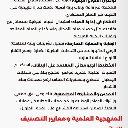
توطين الأنواع النباتية:
للمملكة عبر زراعة نباتات برية أصيلة تمتلك قدرة طبيعية على
التكيف مع المناخ الصحراوي.
استبدال المياه الجوفية بمصادر غير
الابتكار في إدارة المياه:
تقليدية، مثل حصاد مياه الأمطار، واستخدام المياه المعالجة،
وتقنيات التحلية المبتكرة.
تفعيل تشريعات بيئية لمكافحة
الرقابة والحماية الصارمة:
الرعي الجائر، والحد من التدخلات البشرية الضارة، ومنع انتشار
الأنواع النباتية الغازية.
استخدام
التخطيط الجيومكاني المعتمد على البيانات:
التقنيات الحديثة لتحديد مواقع التشجير بناءً على معدلات
الهطول المطري ومستويات الجفاف لرفع معدلات بقاء
الأشجار.
بناء وعي بيئي جمعي
التمكين والمشاركة المجتمعية:
وإشراك الكوادر الوطنية والمجتمعات المحلية في عمليات
التنفيذ لضمان استدامة المشاريع على المدى الطويل.
المنهجية العلمية ومعايير التصنيف