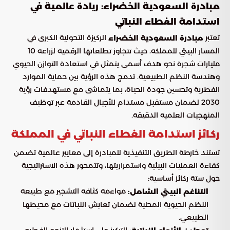
مبادرة السعودية الخضراء: ريادة عالمية في
استدامة الغطاء النباتي
تعتبر
الركيزة التحولية الكبرى في
مبادرة السعودية الخضراء
المسار البيئي للمملكة، حيث تتجاوز تطلعاتها الرقمية لزراعة 10
مليارات شجرة نحو هدف أسمى يتمثل في استعادة التوازن الحيوي
وهندسة النظم الطبيعية. تدمج هذه الرؤية بين حماية الموارد
الفطرية وتحسين جودة الحياة، بما يتماشى مع مستهدفات رؤية
2030 لضمان مستقبل مستدام للأجيال القادمة عبر توظيف
المنهجيات العلمية الدقيقة.
ركائز استدامة الغطاء النباتي في المملكة
تستند خارطة الطريق التنفيذية للمبادرة إلى معايير عالمية تضمن
كفاءة العمليات البيئية واستمراريتها، وتتمحور هذه الاستراتيجية
حول ستة ركائز أساسية:
مواءمة كثافة التشجير مع طبيعة
التناغم البيئي الشامل:
النظم الحيوية المحلية لضمان تعايش النباتات مع محيطها
الطبيعي.
التركيز على استثمار التنوع الفطري