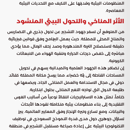
المنظومات البيئية وقدرتها على التكيف مع التحديات البيئية
المعاصرة.
الأثر المناخي والتحول البيئي المنشود
من المتوقع أن تسفر جهود التشجير عن تحول جذري في التضاريس
والمناخ المحلي للمملكة. حيث يعمل البرنامج وفق قوانين فيزيائية
دقيقة لاستصلاح التربة المتدهورة وصد زحف الرمال، مما يؤدي
مباشرة إلى خفض درجات الحرارة وتنقية الهواء من الانبعاثات
الكربونية.
إن تضافر هذه الجهود العلمية والميدانية يسهم في تحويل
المساحات القاحلة إلى رئة خضراء، مما يرسخ مكانة المملكة كقائد
دولي في مجال الاستدامة والعمل المناخي الجاد، ويضعها في
طليعة الدول التي تواجه التغير المناخي بحلول ابتكارية.
ختاماً، تمثل هذه الاستراتيجيات انتقالاً نوعياً من أساليب الغرس
التقليدية إلى بناء منظومات بيئية متكاملة تقودها الأبحاث
والبيانات. ومع تسارع وتيرة الإنجاز وفق المعايير العالمية، يبرز
تساؤل جوهري حول مدى قدرة النموذج السعودي في توظيف
التكنولوجيا البيئية على إعادة صياغة مستقبل التشجير في منطقة