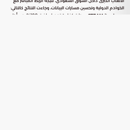
الألعاب الكبرى داخل السوق السعودي، نتيجة الربط المباشر مع
الخوادم الدولية وتحسين مسارات البيانات، وجاءت النتائج كالتالي:
: سجلت كفاءة تحميل بلغت 100%، مع أداء
منصة STEAM
مثالي لمشتركي شركة موبايلي.
: بلغت نسبة استقرار الأداء 98%، حيث
منصة PlayStation
تقاسمت الصدارة شركات STC، وموبايلي، وسلام.
: استمرت شركة موبايلي في تحقيق أعلى
منصة XBOX
مستويات الكفاءة التشغيلية بنسبة وصلت إلى 98%.
زمن الاستجابة (Ping) وتصنيف مقدمي
الخدمة
يعد زمن الاستجابة أو الـ
المعيار الأهم لتقييم تجربة الألعاب
Ping
التنافسية. وقد رصد التقرير تفاوتاً إيجابياً بين الشركات في تقليل
مستويات التأخير (Latency) عبر قائمة واسعة من الألعاب:
مقدم
الألعاب المتصدرة في زمن الاستجابة
الخدمة
Call of Duty, Fortnite, EA Sports FC,
STC وموبايلي