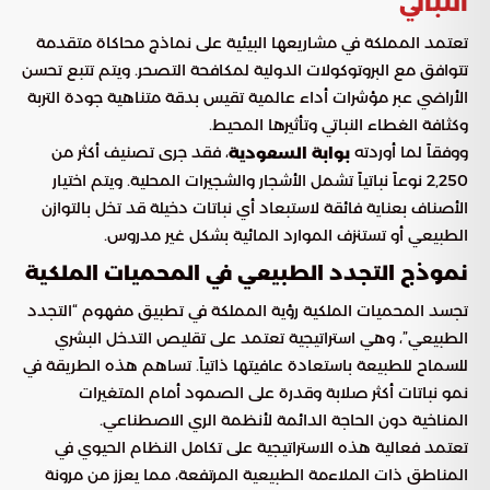
النباتي
تعتمد المملكة في مشاريعها البيئية على نماذج محاكاة متقدمة
تتوافق مع البروتوكولات الدولية لمكافحة التصحر. ويتم تتبع تحسن
الأراضي عبر مؤشرات أداء عالمية تقيس بدقة متناهية جودة التربة
وكثافة الغطاء النباتي وتأثيرها المحيط.
ووفقاً لما أوردته
، فقد جرى تصنيف أكثر من
بوابة السعودية
2,250 نوعاً نباتياً تشمل الأشجار والشجيرات المحلية. ويتم اختيار
الأصناف بعناية فائقة لاستبعاد أي نباتات دخيلة قد تخل بالتوازن
الطبيعي أو تستنزف الموارد المائية بشكل غير مدروس.
نموذج التجدد الطبيعي في المحميات الملكية
تجسد المحميات الملكية رؤية المملكة في تطبيق مفهوم “التجدد
الطبيعي”، وهي استراتيجية تعتمد على تقليص التدخل البشري
للسماح للطبيعة باستعادة عافيتها ذاتياً. تساهم هذه الطريقة في
نمو نباتات أكثر صلابة وقدرة على الصمود أمام المتغيرات
المناخية دون الحاجة الدائمة لأنظمة الري الاصطناعي.
تعتمد فعالية هذه الاستراتيجية على تكامل النظام الحيوي في
المناطق ذات الملاءمة الطبيعية المرتفعة، مما يعزز من مرونة