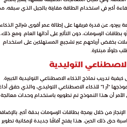
اءة أكبر في استخدام الطاقة مقارنة بالجيل الذي سبقه، مم
 بيردو، عن قدرة فريقها على إطالة عمر أقوى شرائح الذكاء
طاقات الرسومات، دون التأثير على أدائها العام. ومع ذلك،
ات بخفض أرباحهم عبر تشجيع المستهلكين على استخدام
حلولًا مبتكرة.
الاصطناعي التوليدية
 كيفية تدريب نماذج الذكاء الاصطناعي التوليدية الكبيرة.
ففي يناير الماضي، قدمت شركة ديبسيك الصينية نموذجها “آر 1” للذكاء الاصطناعي التوليدي، والذي حقق أداء
 الأمر أن هذا النموذج تم تطويره باستخدام وحدات معالجة
نجاز من خلال برمجة بطاقات الرسومات بدقة أكبر، بالإضافة
ة حتى ذلك الحين. هذا يفتح آفاقًا جديدة لإمكانية تطوير