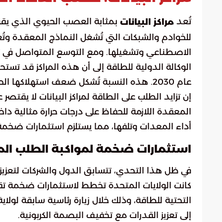
تُعد
بمثابة العصب الحيوي الذي يقو
مراكز البيانات
للخوادم والشبكات التي تُشغل النماذج المعقدة وتُعا
الاصطناعي وتشغيلها. ومع التوسع المتواصل في تط
عام 2030. هذه النسبة تُشكل ضعف استهلاكها الحالي، ما ينذر بأزمة طاقة محتملة إذا لم تُتخذ إجراءات حاسمة.
إن تزايد الطلب على الطاقة لمراكز البيانات لا يقت
المعقدة اللازمة للحفاظ على درجات حرارة مثالية دا
أداء المعدات وتلفها، مما يستلزم استثمارات ضخمة ف
استثمارات ضخمة لمواكبة الطلب المت
في ظل هذا التحدي، تتسابق الدول والشركات لتعزيز 
التحتية للطاقة، وذلك خلال زيارة رئاسية سابقة لولاي
إلى تعزيز القدرات مع تخفيف البصمة الكربونية.