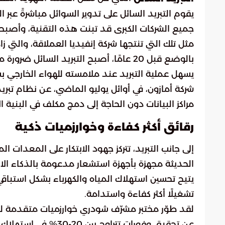
يقوم التبريد السائل على تدوير السوائل مباشرةً عبر ال
جميع الشركات الكبرى قد تبنت هذه التقنية، وأصبحت ج
بالوضع قبل 20 عامًا، أصبح التبريد السا
يسهل عملية التبريد عند ملامسته للهواء الخارجي ب
شركة أمازون، في أوائل يوليو الماضي، عن نظام تبري
مراكز البيانات دون الحاجة إلى دمج مكلف في البنية 
رقائق أكثر كفاءة وخوارزميات ذكية
إلى جانب التبريد، تتركز جهود الابتكار على المعدات ال
الحديثة مجهزة بأجهزة استشعار مدعومة بالذكاء ال
يتيح تحسين استهلاك المياه والكهرباء بشكل استباق
تشغيلًا أكثر كفاءة واستدامة.
لقد طوّر مختبر مشرّف شودري خوارزميات متقدمة لتق
عن تحقيق وفورات تتراو