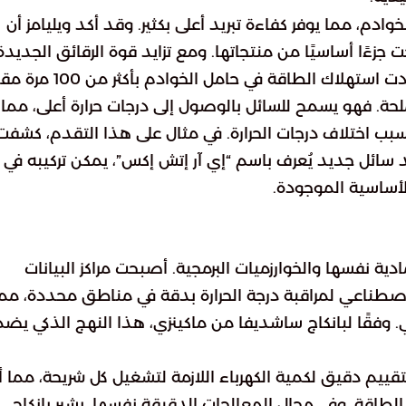
خوادم، مما يوفر كفاءة تبريد أعلى بكثير. وقد أكد ويليامز أن
زءًا أساسيًا من منتجاتها. ومع تزايد قوة الرقائق الجديدة
مثل تلك التي تنتجها شركة إنفيديا العملاقة، والتي زادت استهلاك الطاقة في حامل
ئل ضرورة ملحة. فهو يسمح للسائل بالوصول إلى درجات حرارة أعلى، مما
سبب اختلاف درجات الحرارة. في مثال على هذا التقدم، كشفت
د سائل جديد يُعرف باسم “إي آر إتش إكس”، يمكن تركيبه في
الأساسية الموجودة.
مادية نفسها والخوارزميات البرمجية. أصبحت مراكز البيانات
اصطناعي لمراقبة درجة الحرارة بدقة في مناطق محددة، مم
ي. وفقًا لبانكاج ساشديفا من ماكينزي، هذا النهج الذكي يض
ييم دقيق لكمية الكهرباء اللازمة لتشغيل كل شريحة، مما أ
ح بين 20-30% في استهلاك الطاقة. وفي مجال المعالجات الدقيقة نفسها، يشير بانكاج