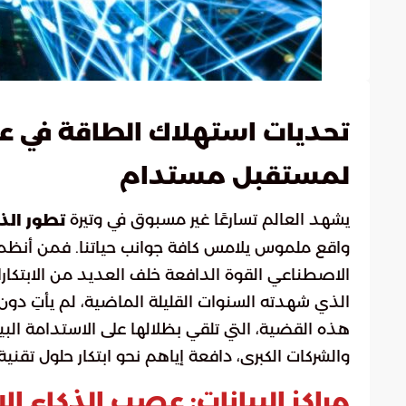
تحديات استهلاك الطاقة في عص
لمستقبل مستدام
يشهد العالم تسارعًا غير مسبوق في وتيرة
تطور الذ
واقع ملموس يلامس كافة جوانب حياتنا. فمن أنظمة ال
الاصطناعي القوة الدافعة خلف العديد من الابتكارات
الذي شهدته السنوات القليلة الماضية، لم يأتِ دون تح
هذه القضية، التي تلقي بظلالها على الاستدامة البيئ
والشركات الكبرى، دافعة إياهم نحو ابتكار حلول تقني
مراكز البيانات: عصب الذكاء 