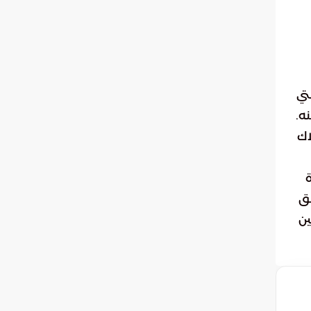
تي
ه.
اك
فق
ين