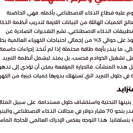
م عليه قطاع الذكاء الاصطناعي بأكمله. فهي الحاضنة
لج الكميات الهائلة من البيانات اللازمة لتدريب أنظمة الذكا
بيقات الذكاء الاصطناعي، تشير التقديرات الصادرة عن
الوكالة الدولية للطاقة إلى أن هذه المراكز قد تستحوذ على حوالي 3% من إجمالي احتياجات الكهرباء العالمية
صر على تشغيل الخوادم فحسب، بل يمتد ليشمل أنظمة التبريد
خل هذه المنشآت. فالحرارة المرتفعة يمكن أن تؤدي إلى تدهو
ي حلول التبريد التي تستهلك بدورها كميات كبيرة من الكهرب
زايد
بنيتها التحتية واستكشاف حلول مستدامة. على سبيل المثال
كانت الولايات المتحدة تخطط لاستثمارات ضخمة تقدر بنحو 70 مليار دولار في مجالات الذكاء الاصطناعي والب
ة بنسلفانيا. هذا التوجه يعكس الإدراك العالمي للحاجة الماس