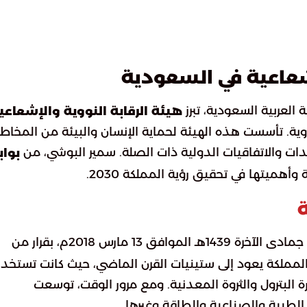
شعاعية في السعودية
العربية السعودية، تبرز
هيئة الرقابة النووية والإشعاعي
ية. تأسست هذه الهيئة لحماية الإنسان والبيئة من المخاطر
هدات والاتفاقيات الدولية ذات الصلة. سمير البوشي، من
بواب
أهميتها في تحقيق رؤية المملكة 2030.
ة
في 25 جمادى الآخرة 1439هـ الموافق 13 مارس 2018م، بقرار من
المملكة يعود إلى ستينيات القرن الماضي، حيث كانت تستخد
 البترول والثروة المعدنية. ومع مرور الوقت، توسعت
لطبية والصناعية والطاقة وغيرها.