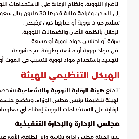
الأضرار النووية، ونظام الرقابة على الاستخدامات ا
إلى السجن وغرامة مالية قدرها 30 مليون ريال سعودي (8 ملايين دولار أمريكي) على المخالفين، وتشمل المخالفات:
تسليم مواد نووية أو حيازتها دون ترخيص.
الإخلال بأنظمة الأمان والضمانات النووية.
سرقة أو اختلاس مواد نووية أو مشعة.
نقل مواد نووية أو مشعة بطريقة غير مشروعة.
التهديد باستخدام مواد نووية للتسبب في الموت أو 
الهيكل التنظيمي للهيئة
تتمتع
بشخصية 
هيئة الرقابة النووية والإشعاعية
الهيئة تنظيميًا برئيس مجلس الوزراء، ويخضع منسوب
الرقابة على الاستخدامات النووية إفشاء أي معلومات
مجلس الإدارة والإدارة التنفيذية
يدير الهيئة مجلس إدارة برئاسة وزير الطاقة، الأمير ع