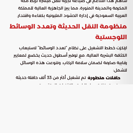
ساهم هذا التناغم في صياغة تجربة تنقل ميسرة تربط مكة
المكرمة والمدينة المنورة، مما يبرز الجاهزية العالية للمملكة
العربية السعودية في إدارة الحشود المليونية بكفاءة واقتدار.
منظومة النقل الحديثة وتعدد الوسائط
اللوجستية
ارتكزت خطط التشغيل على نظام “تعدد الوسائط” لاستيعاب
الكثافة البشرية العالية، مع توفير أسطول حديث يخضع لمعايير
رقابية صارمة لضمان سلامة الركاب. وتنوعت هذه الوسائل
لتشمل:
: تم تشغيل أكثر من 33 ألف حافلة حديثة
حافلات متطورة
مزودة بكافة سبل الراحة والتقنيات المتقدمة.
: تخصيص 5 آلاف مركبة لتأمين تنقلات فردية
سيارات الأجرة
مرنة داخل نطاق المدن المقدسة.
: تفعيل 32 مساراً حيوياً عبر 139 حافلة، نفذت
النقل الترددي
قرابة 1193 رحلة أسبوعية للربط البيني.
وأوضحت “بوابة السعودية” أن هذه المنظومة استهدفت رفع
كفاءة الربط اللوجستي، مما قلل فترات الانتظار وساهم في تسريع