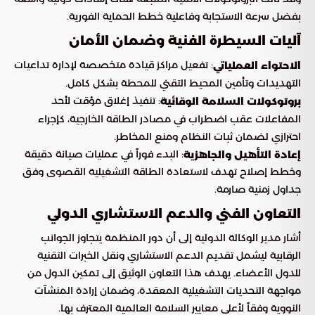
بفضل سرعة الاستجابة وفاعلية خطط الحماية الفورية.
آليات السيطرة الفنية وضمان الأمان
: تفعيل مراكز قيادة متخصصة لإدارة تداعيات
الاحتواء العملياتي
التهديدات وتأمين المحيط التقني للمحطة بشكل كامل.
: تنفيذ إغلاق مؤقت لأحد
بروتوكولات السلامة الوقائية
المفاعلات عقب اضطراب في مصادر الطاقة الخارجية، كإجراء
احترازي لضمان ثبات النظام ومنع المخاطر.
: البدء فوراً في عمليات صيانة دقيقة
إعادة التأهيل والجاهزية
وخطط إصلاح تهدف لاستعادة الطاقة التشغيلية القصوى وفق
جداول زمنية صارمة.
التعاون الفني والدعم الاستشاري الدولي
أشار مدير الوكالة الدولية إلى أن دور المنظمة يتجاوز الجوانب
الرقابية ليشمل تقديم الدعم الاستشاري ونقل الخبرات التقنية
للدول الأعضاء. يهدف هذا التعاون الوثيق إلى تمكين الدول من
مواجهة التحديات التشغيلية المعقدة، وضمان إرادة المنشآت
النووية وفقاً لأعلى معايير السلامة العالمية المعترف بها.