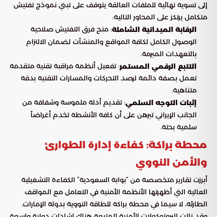
إلى تسوية نهائية للملفات العالقة يتوقف على تبني نموذج تفتيش
متكامل يرتكز على المحاور التالية:
: منح فرق التفتيش صلاحية
الرقابة الميدانية الشاملة
الوصول الكامل لكافة المواقع والمنشآت لضمان الالتزام
بالتعهدات المبرمة.
: تفعيل أنظمة مراقبة تقنية متقدمة
التتبع الرقمي المستمر
تعمل بصفة دائمة لرصد التحركات والمسارات التقنية بدقة
متناهية.
: تقديم أدلة ملموسة وشفافة من
إثبات التوجه السلمي
الجانب الإيراني تبرهن على أن كافة الأنشطة تخدم أغراضاً
سلمية بحتة.
محطة براكة: كفاءة إدارة الطوارئ
والأمن النووي
أبرزت تقارير متخصصة من “بوابة السعودية” الكفاءة التشغيلية
العالية التي أظهرتها الأنظمة الأمنية في التعامل مع المواقف
الطارئة، لا سيما في محطة براكة للطاقة النووية بدولة الإمارات.
وقد نالت البروتوكولات الأمنية المتبعة هناك إشادات دولية واسعة