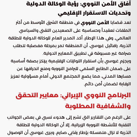
آفاق الأمن النووي: رؤية الوكالة الدولية
وتحديات الاستقرار الإقليمي
تعد قضايا
في منطقة الشرق الأوسط من أكثر
الأمن النووي
الملفات تعقيداً وحساسية على الصعيدين التقني والسياسي
العالمي. وفي هذا الإطار، أكد المدير العام للوكالة الدولية للطاقة
الذرية، رافائيل غروسي، أن المنطقة تمر بمرحلة مفصلية تتطلب
صرامة غير مسبوقة في تطبيق المعايير الدولية.
ويجزم غروسي بأن استقرار التوازنات الإقليمية يرتكز بصفة أساسية
على ضمان الطابع السلمي للبرامج النووية ومنع انحرافها عن
مسارها المدني، مما يضع المجتمع الدولي أمام مسؤولية تعزيز
الرقابة لضمان أمن دائم.
البرنامج النووي الإيراني: معايير التحقق
والشفافية المطلوبة
على الرغم من التقارير التي تشير إلى هدوء نسبي في بعض الجوانب
التقنية للأنشطة النووية الإيرانية، إلا أن الوكالة الدولية للطاقة
الذرية لا تزال متمسكة بإطار رقابي صارم. ويرى غروسي أن الوصول