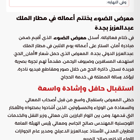
وفي النهايه:
يختتم أعماله في مطار الملك
معرض الضوء
عبدالعزيز بجدة
في ختام فعالياته، أسدل
، الذي أقيم ضمن
معرض الضوء
مبادرة أمان، الستار على أعماله يوم الاثنين في مطار الملك
عبدالعزيز الدولي بجدة. المعرض الذي حمل شعار #أمان_الحج،
استهدف المسافرين وضيوف الرحمن، مقدماً لهم تجربة بصرية
فريدة تسجل ذاكرة الحج من خلال صور ومقاطع فيديو نادرة،
ليؤكد رسالة المملكة في خدمة الحجاج.
استقبال حافل وإشادة واسعة
حظي المعرض باستقبال واسع من قبل أصحاب المعالي
والسعادة من الوزراء والمسؤولين، الذين أشادوا بمحتواه والأفكار
التي قدمها. ومن بين الزوار البارزين كان معالي وزير النقل والخدمات
اللوجستية المهندس صالح الجاسر، ومعالي رئيس الهيئة العامة
للطيران المدني الأستاذ عبدالعزيز الدعيلج، ومدير عام الجوازات
اللواء الدكتور صالح المربع.