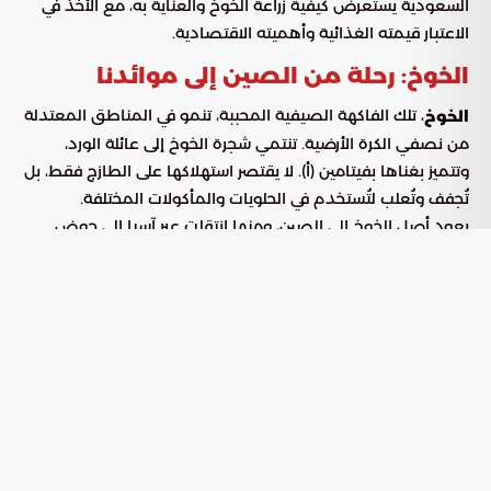
السعودية يستعرض كيفية زراعة الخوخ والعناية به، مع الأخذ في
الاعتبار قيمته الغذائية وأهميته الاقتصادية.
الخوخ: رحلة من الصين إلى موائدنا
، تلك الفاكهة الصيفية المحببة، تنمو في المناطق المعتدلة
الخوخ
من نصفي الكرة الأرضية. تنتمي شجرة الخوخ إلى عائلة الورد،
وتتميز بغناها بفيتامين (أ). لا يقتصر استهلاكها على الطازج فقط، بل
تُجفف وتُعلب لتُستخدم في الحلويات والمأكولات المختلفة.
يعود أصل الخوخ إلى الصين، ومنها انتقلت عبر آسيا إلى حوض
البحر الأبيض المتوسط، ثم إلى أوروبا. تاريخيًا، كانت هذه الفاكهة
مقتصرة على طبقة النبلاء، قبل أن تنتشر زراعتها على نطاق واسع
في القرن التاسع عشر. تطورت
بفضل عمليات
أنواع الخوخ
التطعيم، مما أدى إلى ظهور أصناف عديدة مثل Elbert و
Redhaven Halford. تحظى الأصناف الصفراء والبيضاء بشعبية
كبيرة في أوروبا، وتُعد الصين والولايات المتحدة وإيطاليا وإسبانيا
من أكبر الدول المنتجة للخوخ. تتميز أوراق شجرة الخوخ بشكلها
الرمحي وأزهارها الوردية أو البيضاء التي تتفتح في الربيع.
كيفية زراعة الخوخ: خطوات ونصائح