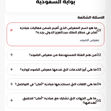
بوابة السعودية
الاسئلة الشائعة
ما هو اسم المعرض الذي أقيم ضمن فعاليات مبادرة
01
أمان في مطار الملك عبدالعزيز الدولي بجدة؟
معرض الضوء.
02
من هم الفئة المستهدفة من معرض الضوء؟
المسافرون وضيوف الرحمن.
03
ما هي أبرز الخدمات التي قدمها معرض الضوء لزواره؟
معرض صور أرشيفية وتاريخية توثق تطور خدمات الحج، تقديم التمر
والقهوة السعودية والتعريف بأنواعها.
04
ما هي اللغات التي تستخدمها مبادرة "أمان" في التواصل؟
العربية، الإنجليزية، والفرنسية.
ما هي الجهات التي تشارك مع مبادرة "أمان" لتحقيق
05
أهدافها؟
جهات حكومية وجهات من القطاعين الخاص وغير الربحي.