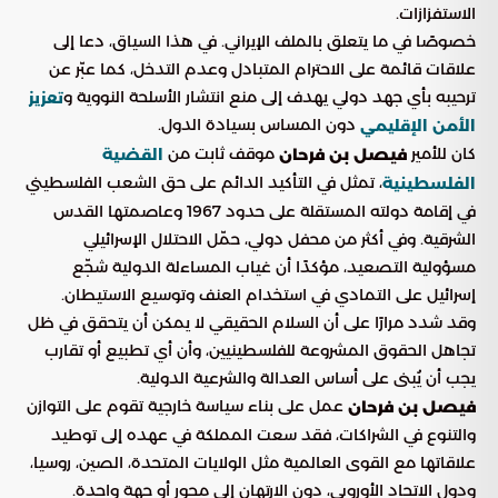
الاستفزازات.
خصوصًا في ما يتعلق بالملف الإيراني. في هذا السياق، دعا إلى
علاقات قائمة على الاحترام المتبادل وعدم التدخل، كما عبّر عن
ترحيبه بأي جهد دولي يهدف إلى منع انتشار الأسلحة النووية و
تعزيز
دون المساس بسيادة الدول.
الأمن الإقليمي
كان للأمير
موقف ثابت من
فيصل بن فرحان
القضية
، تمثل في التأكيد الدائم على حق الشعب الفلسطيني
الفلسطينية
في إقامة دولته المستقلة على حدود 1967 وعاصمتها القدس
الشرقية. وفي أكثر من محفل دولي، حمّل الاحتلال الإسرائيلي
مسؤولية التصعيد، مؤكدًا أن غياب المساءلة الدولية شجّع
إسرائيل على التمادي في استخدام العنف وتوسيع الاستيطان.
وقد شدد مرارًا على أن السلام الحقيقي لا يمكن أن يتحقق في ظل
تجاهل الحقوق المشروعة للفلسطينيين، وأن أي تطبيع أو تقارب
يجب أن يُبنى على أساس العدالة والشرعية الدولية.
عمل على بناء سياسة خارجية تقوم على التوازن
فيصل بن فرحان
والتنوع في الشراكات، فقد سعت المملكة في عهده إلى توطيد
علاقاتها مع القوى العالمية مثل الولايات المتحدة، الصين، روسيا،
ودول الاتحاد الأوروبي، دون الارتهان إلى محور أو جهة واحدة.