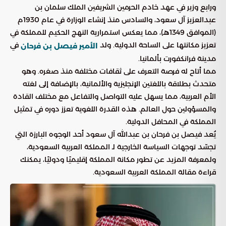
ورابع وزير في عهد خادم الحرمين الشريفين الملك سلمان بن
عبدالعزيز آل سعود، والسادس منذ إنشاء الوزارة في عام 1930م
(الموافق 1349هـ)، مما يعكس استمرارية النهج الحكيم للمملكة في
تعزيز مكانتها على الساحة الدولية. ولد
في
الأمير فيصل بن فرحان
مدينة فرانكفورت بألمانيا.
مما أتاح له فرصة التعرف على ثقافات مختلفة منذ صغره. وهو
متحدث بطلاقة باللغتين الإنجليزية والألمانية، بالإضافة إلى لغته
الأم العربية، مما يسهل عليه التواصل والتفاعل مع مختلف القادة
والمسؤولين حول العالم. هذه القدرة اللغوية تعزز دوره في تمثيل
المملكة في المحافل الدولية.
يُعد فيصل بن فرحان بن عبدالله آل سعود أحد الوجوه البارزة التي
تجسّد توجهات السياسة الخارجية لـ المملكة العربية السعودية،
ولمعرفة المزيد عن تطور مكانة المملكة إقليميًا ودوليًا، يمكنك
قراءة مقالة المملكة العربية السعودية.