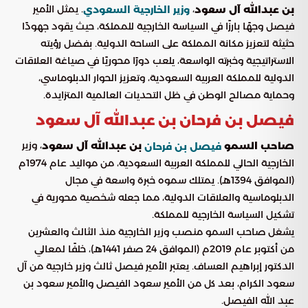
،
. يمثل الأمير
بن عبدالله آل سعود
وزير الخارجية السعودي
فيصل وجهًا بارزًا في السياسة الخارجية للمملكة، حيث يقود جهودًا
حثيثة لتعزيز مكانة المملكة على الساحة الدولية. بفضل رؤيته
الاستراتيجية وخبرته الواسعة، يلعب دورًا محوريًا في صياغة العلاقات
الدولية للمملكة العربية السعودية، وتعزيز الحوار الدبلوماسي،
وحماية مصالح الوطن في ظل التحديات العالمية المتزايدة.
فيصل بن فرحان بن عبدالله آل سعود
، وزير
صاحب السمو
بن عبدالله آل سعود
فيصل بن فرحان
الخارجية الحالي للمملكة العربية السعودية، من مواليد عام 1974م
(الموافق 1394هـ). يمتلك سموه خبرة واسعة في مجال
الدبلوماسية والعلاقات الدولية، مما جعله شخصية محورية في
تشكيل السياسة الخارجية للمملكة.
يشغل صاحب السمو منصب وزير الخارجية منذ الثالث والعشرين
من أكتوبر عام 2019م (الموافق 24 صفر 1441هـ)، خلفًا لمعالي
الدكتور إبراهيم العساف. يعتبر الأمير فيصل ثالث وزير خارجية من آل
سعود الكرام، بعد كل من الأمير سعود الفيصل والأمير سعود بن
عبد الله الفيصل.