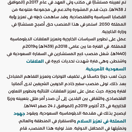
تم تعيينه مستشارًا في مكتب ولي العهد في عام 2017م (الموافق
لـ 1438هـ)، حيث قدم المشورة والدعم في مجموعة متنوعة من
القضايا السياسية والاقتصادية. وقد ساهمت خبرته في تعزيز رؤية
المملكة 2030. استمر في هذا المنصب حتى أصبح مستشارًا في
وزارة الخارجية.
عمل على تطوير السياسات الخارجية وتعزيز العلاقات الدبلوماسية
للمملكة. في الفترة ما بين عامي 2018م (1439هـ) و2019م
(1440هـ)، شغل منصب كبير المستشارين في السفارة السعودية في
واشنطن، وهي فترة شهدت تحديات كبيرة في
العلاقات
.
السعودية الأمريكية
حيث لعب دورًا حاسمًا في تخفيف التوترات وتعزيز التفاهم المتبادل.
بعد ذلك، تولى منصب سفير خادم الحرمين الشريفين لدى ألمانيا
لفترة وجيزة، حيث عمل على تعزيز العلاقات الثنائية وتطوير التعاون
الاقتصادي والثقافي بين البلدين. إلى أن صدر أمر ملكي بتعيينه وزيرًا
للخارجية في 23 أكتوبر 2019م (الموافق لـ 24 صفر 1441هـ).
ليصبح بذلك في مقدمة الدبلوماسية السعودية، ويقود
جهود
والاستقرار في المنطقة والعالم،
المملكة في تعزيز السلام
وتمثيلها في المحافل الدولية. منذ توليه هذا المنصب، قام