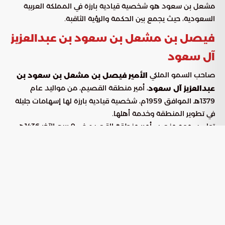
مشعل بن سعود هو شخصية قيادية بارزة في المملكة العربية
السعودية، حيث يجمع بين الحكمة والرؤية الثاقبة.
فيصل بن مشعل بن سعود بن عبدالعزيز
آل سعود
صاحب السمو الملكي
الأمير فيصل بن مشعل بن سعود بن
، أمير منطقة القصيم، من مواليد عام
عبدالعزيز آل سعود
1379هـ الموافق 1959م، شخصية قيادية بارزة لها إسهامات جليلة
في تطوير المنطقة وخدمة أهلها.
تولى سموه منصب أمير منطقة القصيم في 9 ربيع الآخر 1436هـ،
الموافق 29 يناير 2015م، خلفًا للأمير فيصل بن بندر بن عبدالعزيز آل
سعود، ليكمل مسيرة النهضة والتنمية التي تشهدها المنطقة في
شتى المجالات.
ولد الأمير فيصل بن مشعل في مدينة الرياض، حيث نشأ وترعرع
وتلقى تعليمه. أكمل سموه دراسته الجامعية بحصوله على درجة
البكالوريوس في العلوم السياسية من جامعة الملك سعود
بالرياض عام 1402هـ الموافق 1982م.