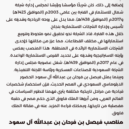
إضافة إلى ذلك، كان شريكًا مؤسسًا ورئيسًا لمجلس إدارة شركة
شمال للاستثمار في الفترة بين عامي 2003م (الموافق 1423هـ)
و2017م (الموافق 1438هـ)، مما يدل على روحه الريادية وقدرته على
تأسيس وإدارة الشركات الاستثمارية بنجاح.
خلال هذه الفترة، قاد الشركة نحو تحقيق نمو ملحوظ وتنويع
استثماراتها في مختلف القطاعات. مما عزز من مكانتها كإحدى
الشركات الاستثمارية الرائدة في المنطقة. هذا المنصب يعكس
رؤيته الاستراتيجية وقدرته على تحديد الفرص الاستثمارية الواعدة.
في عام 2017م (الموافق 1439هـ)، شغل عضوية مجلس إدارة
الشركة السعودية للصناعات العسكرية ورئاسة اللجنة التنفيذية.
وبينما يمثل فيصل بن فرحان بن عبدالله آل سعود الحضور
الدبلوماسي السعودي في العصر الحديث، فإن استحضار شخصيات
قيادية من مراحل تاريخية مختلفة يثري فهمنا لتطور السياسات في
العالم العربي، ومن أبرزها الملك فاروق الذي حكم مصر في حقبة
مفصلية من تاريخها، ويمكنك قراءة المزيد عنه في مقالة الملك
فاروق.
مناصب فيصل بن فرحان بن عبدالله آل سعود