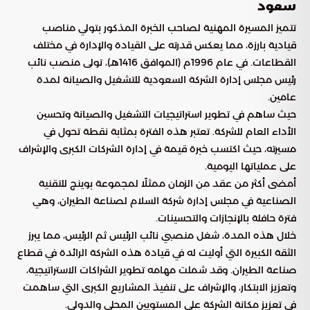
سعود
تتميز المسيرة المهنية لصاحب الخبرة المذكور بتولي مناصب
قيادية بارزة، مما يعكس قدرته على القيادة والإدارة في مختلف
القطاعات. في عام 1996م (الموافق 1416هـ)، تولى منصب نائب
رئيس مجلس إدارة الشركة السعودية للتشغيل والصيانة لمدة
عامين.
حيث ساهم في تطوير استراتيجيات التشغيل والصيانة وتحسين
الأداء العام للشركة. تعتبر هذه الفترة بمثابة نقطة تحول في
مسيرته، حيث اكتسب خبرة قيمة في إدارة الشركات الكبرى والإشراف
على عملياتها اليومية.
أمضى أكثر من عقد من الزمان ممثلًا لمجموعة بوينج للتقنية
الصناعية في مجلس إدارة شركة السلام لصناعة الطيران، وهي
فترة حافلة بالإنجازات والتحسينات.
خلال هذه المدة، شغل منصبي نائب الرئيس ثم الرئيس، مما يبرز
الثقة الكبيرة التي أوليت له في قيادة هذه الشركة الرائدة في قطاع
صناعة الطيران. وقد شملت مهامه تطوير الشراكات الاستراتيجية،
وتعزيز الابتكار، والإشراف على تنفيذ المشاريع الكبرى التي ساهمت
في تعزيز مكانة الشركة على المستويين المحلي والدولي.