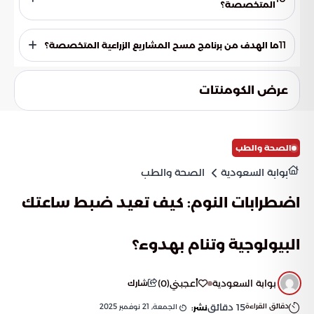
معتمدة لدى المنظمات الدولية.
المتخصصة؟
الهيئة العامة للإحصاء هي الجهة المسؤولة عن برنامج مسح
المشاريع الزراعية المتخصصة.
11
ما الهدف من برنامج مسح المشاريع الزراعية المتخصصة؟
الهدف من البرنامج هو جمع البيانات المتعلقة بالثروة الحيوانية
والمشاريع الزراعية المتخصصة في المملكة.
عرض الكومنتات
الصحة والطب
بوابة السعودية
الصحة والطب
اضطرابات النوم: كيف تعيد ضبط ساعتك
البيولوجية وتنام بهدوء؟
بوابة السعودية
أعجبني
(
0
)
شارك
دقائق القراءة
15
دقائق
الجمعة, 21 نوفمبر 2025
نشر: