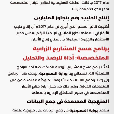
عام 2017م، كانت الطاقة الاستيعابية لمزارع الأبقار المتخصصة
تقدر بنحو 364,389 رأسًا.
إنتاج الحليب: رقم يتجاوز المليارين
أظهرت نتائج المسح الذي أُجري في عام 2017م أن إنتاج حليب
الأبقار في المملكة تجاوز الملياري لتر. هذا الرقم يعكس حجم
الاستثمار والجهود المبذولة في قطاع إنتاج الألبان.
برنامج مسح المشاريع الزراعية
المتخصصة: أداة للرصد والتحليل
يُعدُّ برنامج مسح المشاريع الزراعية المتخصصة أحد البرامج
التنفيذيّة التي تضطلع بها
. يهدف هذا البرنامج
بوابة السعودية
إلى رصد وجمع البيانات ميدانيًا وفقًا لمنهجيّة معتمدة من قبل
المنظمات الدولية. ويتم ذلك من خلال زيارة مزارع الأبقار
المتخصصة في جميع المناطق الإدارية بالمملكة.
المنهجية المعتمدة في جمع البيانات
تعتمد
في جمع البيانات على منهجية علمية
بوابة السعودية