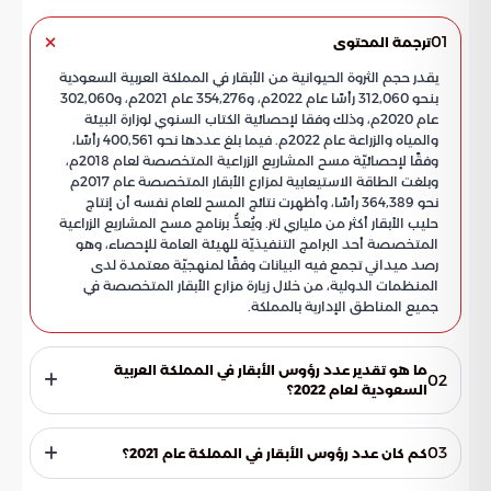
01
ترجمة المحتوى
يقدر حجم الثروة الحيوانية من الأبقار في المملكة العربية السعودية
بنحو 312,060 رأسًا عام 2022م، و354,276 عام 2021م، و302,060
عام 2020م، وذلك وفقا لإحصائية الكتاب السنوي لوزارة البيئة
والمياه والزراعة عام 2022م. فيما بلغ عددها نحو 400,561 رأسًا،
وفقًا لإحصائيّة مسح المشاريع الزراعية المتخصصة لعام 2018م،
وبلغت الطاقة الاستيعابية لمزارع الأبقار المتخصصة عام 2017م
نحو 364,389 رأسًا، وأظهرت نتائج المسح للعام نفسه أن إنتاج
حليب الأبقار أكثر من ملياري لتر. ويُعدُّ برنامج مسح المشاريع الزراعية
المتخصصة أحد البرامج التنفيذيّة للهيئة العامة للإحصاء، وهو
رصد ميداني تجمع فيه البيانات وفقًا لمنهجيّة معتمدة لدى
المنظمات الدولية، من خلال زيارة مزارع الأبقار المتخصصة في
جميع المناطق الإدارية بالمملكة.
ما هو تقدير عدد رؤوس الأبقار في المملكة العربية
02
السعودية لعام 2022؟
يقدر عدد رؤوس الأبقار في المملكة العربية السعودية بنحو 312,060
رأسًا في عام 2022.
03
كم كان عدد رؤوس الأبقار في المملكة عام 2021؟
بلغ عدد رؤوس الأبقار في المملكة العربية السعودية حوالي