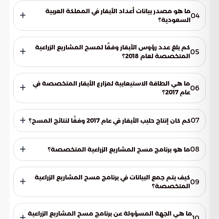
354,276 رأسًا في عام 2021.
ما هو مصدر بيانات أعداد الأبقار في المملكة العربية
04
السعودية؟
تأتي بيانات أعداد الأبقار من إحصائية الكتاب السنوي لوزارة البيئة
والمياه والزراعة.
كم بلغ عدد رؤوس الأبقار وفقًا لمسح المشاريع الزراعية
05
المتخصصة لعام 2018؟
وفقًا لمسح المشاريع الزراعية المتخصصة لعام 2018، بلغ عدد
رؤوس الأبقار حوالي 400,561 رأسًا.
ما هي الطاقة الاستيعابية لمزارع الأبقار المتخصصة في
06
عام 2017؟
بلغت الطاقة الاستيعابية لمزارع الأبقار المتخصصة في عام 2017
حوالي 364,389 رأسًا.
07
كم كان إنتاج حليب الأبقار في عام 2017 وفقًا لنتائج المسح؟
أظهرت نتائج المسح لعام 2017 أن إنتاج حليب الأبقار كان أكثر من
ملياري لتر.
08
ما هو برنامج مسح المشاريع الزراعية المتخصصة؟
برنامج مسح المشاريع الزراعية المتخصصة هو أحد البرامج
التنفيذية للهيئة العامة للإحصاء.
كيف يتم جمع البيانات في برنامج مسح المشاريع الزراعية
09
المتخصصة؟
يتم جمع البيانات من خلال رصد ميداني وزيارة مزارع الأبقار
المتخصصة في جميع المناطق الإدارية بالمملكة، وفقًا لمنهجية
ما هي الجهة المسؤولة عن برنامج مسح المشاريع الزراعية
10