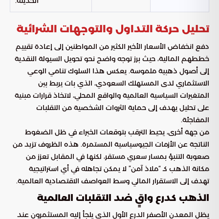
الحديثة.
تحليل حركة التداول والتوجهات الشرائية
دفع انخفاض الأسعار الأخير الكثير من المواطنين إلى إعادة تقييم
خططهم المالية، حيث برز توجه واضح نحو تحويل السيولة النقدية
إلى أصول ذهبية ملموسة. يعكس هذا السلوك تنامي الوعي
الاستثماري لدى المستهلك السعودي، الذي بات يربط بين
المتغيرات السياسية العالمية والواقع المحلي، لاتخاذ قرارات مبنية
على تحليل يهدف إلى حماية الثروات الشخصية من التقلبات
المفاجئة.
من جهة أخرى، يحيط الترقب بتوقعات الخبراء في ظل الضغوط
الناتجة عن الأزمات الجيوسياسية المستمرة. هذه الظروف تزيد من
صعوبة التنبؤ بمسار سعري مستقر، لكنها في المقابل تعزز من
مكانة الذهب كـ “ملاذ آمن” لا يمكن تجاهله في أي استراتيجية
تهدف إلى الاستقرار المالي وسط العواصف الاقتصادية العالمية.
الذهب كدرع واقٍ ضد التقلبات العالمية
يظل المعدن الأصفر الدرع الأول الذي يلجأ إليه المستثمرون عند