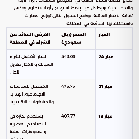
تتنوع أهداف اقتناء الذهب في المجتمع السعودي بين الزينة
والادخار، حيث يرتبط كل عيار بنمط استهلاكي أو استثماري يعكس
ثقافة الادخار العائلية. يوضح الجدول التالي توزيع العيارات
واستخداماتها الشائعة في المملكة:
العيار
السعر (ريال
الغرض السائد من
سعودي)
الشراء في المملكة
543.69
الخيار الأفضل لشراء
عيار 24
السبائك والادخار طويل
الأجل.
475.73
المفضل للمناسبات
عيار 21
الاجتماعية، الهدايا،
والمشغولات التقليدية.
407.77
يستخدم بكثرة في
عيار 18
التصاميم العصرية
والمجوهرات الفنية