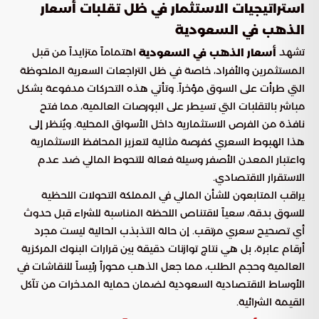
استراتيجيات الاستثمار في ظل تقلبات أسعار
الذهب في السعودية
تشهد
اهتماماً متزايداً من قبل
أسعار الذهب في السعودية
المستثمرين والأفراد، خاصة في ظل التراجعات السعرية الملحوظة
التي طرأت على السوق مؤخراً. وتأتي هذه التحركات مدفوعة بشكل
مباشر بالتقلبات التي تسيطر على البورصات العالمية، مما فتح
نافذة من الفرص الاستثمارية داخل الأسواق المحلية. ويُنظر إلى
هذا الهبوط السعري كفرصة مثالية لتعزيز المحافظ الاستثمارية
واعتبار المعدن الأصفر وسيلة فعالة للتحوط المالي ضد عدم
الاستقرار الاقتصادي.
يراقب المتابعون للشأن المالي في المملكة التحولات اللحظية
للسوق بدقة، سعياً لاقتناص اللحظة المناسبة للشراء قبل حدوث
أي تصحيح سعري مرتقب. إن حالة التذبذب الحالية ليست مجرد
أرقام عابرة، بل هي نتاج توازنات دقيقة بين قرارات البنوك المركزية
العالمية وحجم الطلب، مما جعل الذهب محوراً رئيساً للنقاشات في
الأوساط الاقتصادية السعودية لضمان حماية المدخرات من تآكل
القيمة الشرائية.