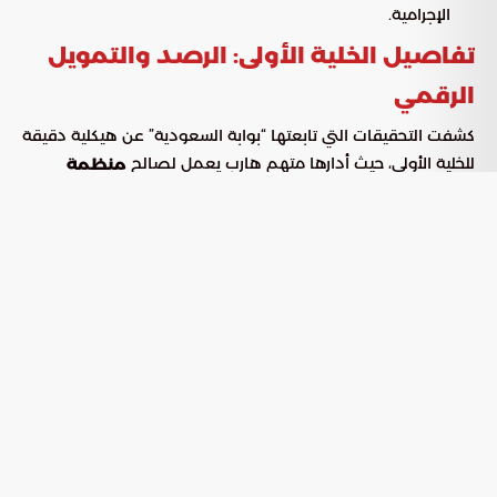
الإجرامية.
تفاصيل الخلية الأولى: الرصد والتمويل
الرقمي
كشفت التحقيقات التي تابعتها “بوابة السعودية” عن هيكلية دقيقة
للخلية الأولى، حيث أدارها متهم هارب يعمل لصالح
منظمة
. قام هذا العنصر بتجنيد شخص داخل
الحرس الثوري الإيراني
البحرين لتنفيذ مهام استخباراتية شملت تصوير مواقع استراتيجية
وجمع بيانات فنية عنها.
واعتمدت الخلية على أساليب متطورة في إدارة الأموال والتمويه،
تضمنت:
: استغلال مكتب صرافة يمتلكه المتهم
التحويلات المالية
الثالث في إيران لتحويل “التومان” إلى دينار بحريني عبر حسابات
مصرفية وعملات مشفرة لتمويل العمليات.
: تورط متهمين آخرين في مرافقة العناصر
التغطية والتمويه
المكلفة بالرصد لتوفير غطاء اجتماعي يبعد الشبهات الأمنية
أثناء تصوير المنشآت.