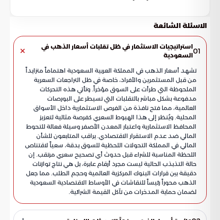
الاسئلة الشائعة
استراتيجيات الاستثمار في ظل تقلبات أسعار الذهب في
01
السعودية
تشهد أسعار الذهب في المملكة العربية السعودية اهتماماً متزايداً
من قبل المستثمرين والأفراد، خاصة في ظل التراجعات السعرية
الملحوظة التي طرأت على السوق مؤخراً. وتأتي هذه التحركات
مدفوعة بشكل مباشر بالتقلبات التي تسيطر على البورصات
العالمية، مما فتح نافذة من الفرص الاستثمارية داخل الأسواق
المحلية. ويُنظر إلى هذا الهبوط السعري كفرصة مثالية لتعزيز
المحافظ الاستثمارية واعتبار المعدن الأصفر وسيلة فعالة للتحوط
المالي ضد عدم الاستقرار الاقتصادي. يراقب المتابعون للشأن
المالي في المملكة التحولات اللحظية للسوق بدقة، سعياً لاقتناص
اللحظة المناسبة للشراء قبل حدوث أي تصحيح سعري مرتقب. إن
حالة التذبذب الحالية ليست مجرد أرقام عابرة، بل هي نتاج توازنات
دقيقة بين قرارات البنوك المركزية العالمية وحجم الطلب. مما جعل
الذهب محوراً رئيساً للنقاشات في الأوساط الاقتصادية السعودية
لضمان حماية المدخرات من تآكل القيمة الشرائية.