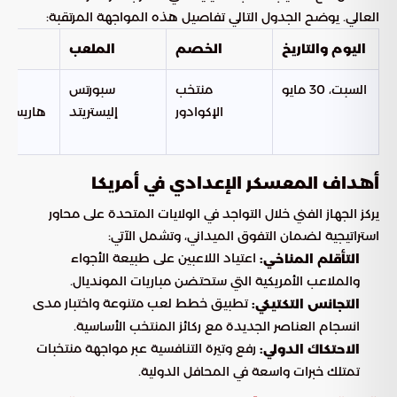
العالي. يوضح الجدول التالي تفاصيل هذه المواجهة المرتقبة:
اليوم والتاريخ
الخصم
الملعب
ال
السبت، 30 مايو
منتخب
سبورتس
الإكوادور
إليستريتد
هاريسون،
نيو
أهداف المعسكر الإعدادي في أمريكا
يركز الجهاز الفني خلال التواجد في الولايات المتحدة على محاور
استراتيجية لضمان التفوق الميداني، وتشمل الآتي:
اعتياد اللاعبين على طبيعة الأجواء
التأقلم المناخي:
والملاعب الأمريكية التي ستحتضن مباريات المونديال.
تطبيق خطط لعب متنوعة واختبار مدى
التجانس التكتيكي:
انسجام العناصر الجديدة مع ركائز المنتخب الأساسية.
رفع وتيرة التنافسية عبر مواجهة منتخبات
الاحتكاك الدولي:
تمتلك خبرات واسعة في المحافل الدولية.