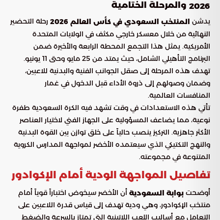
والمرحلة الختامية
2026
يدشن
رحلة التحضير
المنتخب السعودي في كأس العالم 2026
النهائية من خلال معسكر خارجي مكثف في الولايات المتحدة
الأمريكية. يمثل هذا التجمع المحطة الرابعة والأخيرة ضمن
البرنامج التأهيلي الشامل، حيث يمتد من 25 مايو وحتى 11 يونيو.
تهدف هذه المرحلة إلى صقل الجوانب الفنية والبدنية للاعبين،
وضمان وصولهم إلى ذروة الأداء قبل الدخول في غمار
المنافسات العالمية.
تأتي هذه الاستعدادات في وقت تشهد فيه الكرة السعودية طفرة
نوعية، مما يضاعف المسؤولية على الجهاز الفني لاختيار العناصر
الأكثر جاهزية. التركيز ينصب حالياً على خلق توازن بين القوة البدنية
والنهج التكتيكي الذي سيعتمده الأخضر لمواجهة المدارس الكروية
المتنوعة في مجموعته.
تفاصيل المواجهة الودية أمام الإكوادور
أوضحت
أن الأخضر سيخوض اختباراً قوياً أمام
بوابة السعودية
منتخب الإكوادور، وهي ودية تهدف إلى قياس قدرة اللاعبين على
التعامل مع أساليب اللعب اللاتينية التي تمتاز بالسرعة والضغط