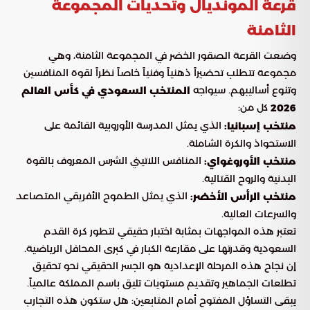
قرعة المونديال وتحديات المجموعة
الثامنة
وضعت القرعة الصقور الخضر في المجموعة الثامنة، وهي
مجموعة تتطلب تحضيراً ذهنياً وفنياً خاصاً نظراً لقوة المنافسين
وتنوع أساليبهم. سيواجه
المنتخب السعودي في كأس العالم
كل من:
2026
الذي يمثل المدرسة الأوروبية القائمة على
منتخب إسبانيا:
الاستحواذ والكرة الشاملة.
المنافس اللاتيني الشرس المعروف بالقوة
منتخب الأوروغواي:
البدنية والروح القتالية.
الذي يمثل الطموح الأفريقي المتصاعد
منتخب الرأس الأخضر:
والسرعات العالية.
تعتبر هذه المواجهات بمثابة اختبار حقيقي لتطور كرة القدم
السعودية وقدرتها على مقارعة الكبار في كبرى المحافل الرياضية.
إن نجاح هذه المرحلة الإعدادية هو الجسر الحقيقي نحو تحقيق
تطلعات الجماهير وتقديم مستويات تليق باسم المملكة عالمياً.
يبقى التساؤل المفتوح أمام المتابعين: هل ستكون هذه التجارب