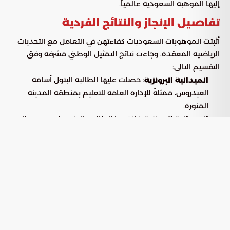
إليها الموهبة السعودية عالمياً.
تفاصيل الإنجاز والنتائج الفردية
أثبتت الموهوبات السعوديات كفاءتهن في التعامل مع التحديات
الرياضية المعقدة، وجاءت نتائج التمثيل الوطني مشرفة وفق
التقسيم التالي:
: حصلت عليها الطالبة البتول أسامة
الميدالية البرونزية
العيدروس، ممثلةً للإدارة العامة للتعليم بمنطقة المدينة
المنورة.
: فازت بها الطالبة تالا فيصل محمد طلبه،
الميدالية البرونزية
من الإدارة العامة للتعليم بالمنطقة الشرقية.
: نالتها الطالبة فاطمة حسن المرهون، من
شهادة تقدير
الإدارة العامة للتعليم بالمنطقة الشرقية.
مسيرة التميز السعودي في الأولمبياد
(2012 – 2026)
منذ انضمام المملكة لهذه المنافسة العالمية في عام 2012،
شهد الأداء السعودي تصاعداً مستمراً، حيث وصل إجمالي الجوائز