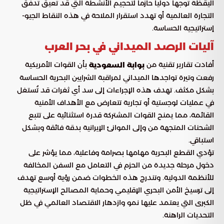
اليقظة توجهاً دولياً حازماً لتحجيم الأنشطة التي قد تعيق تدفق
التجارة العالمية أو تهدد استقرار الملاحة في هذه النقاط الجيو-
إستراتيجية الحساسة.
آليات الرصد الميداني في بحر العرب
أفادت تقارير تقنية من
بأن القوات الأمريكية
بوابة السعودية
رفعت وتيرة تواجدها الميداني لمراقبة الشرايين البحرية الحساسة
بشكل مكثف. تهدف هذه الإجراءات إلى سد أي ثغرات قد تُستغل
في عمليات لوجستية أو تجارية تتعارض مع الأهداف الأمنية
القائمة، مما يمنح القوات المشتركة قدرة استثنائية على تتبع
الشحنات المتجهة من وإلى الموانئ الإيرانية بدقة فائقة وبشكل
استباقي.
تؤدي القطع البحرية مهامها بصرامة وفاعلية، مما يؤشر على
دخول مرحلة جديدة من الحزم في التعامل مع السفن المخالفة
للأنظمة الدولية. وتندرج هذه الخطوات ضمن رؤية أوسع تهدف
إلى ترسيخ الأمن البحري الإقليمي وحماية المصالح الإستراتيجية
الكبرى التي يعتمد عليها نمو وازدهار الاقتصاد العالمي في ظل
التحديات الراهنة.