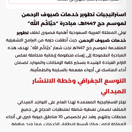
استراتيجيات تطوير خدمات ضيوف الرحمن
لموسم حج 1447هـ: مبادرة “حيّاكُم الله”
تولي المملكة العربية السعودية أهمية قصوى لملف
تطوير
، حيث أطلقت حزمة من البرامج التشغيلية
خدمات ضيوف الرحمن
المتقدمة لموسم حج 1447هـ تحت شعار “حيّاكُم الله”. تهدف هذه
المبادرة الطموحة إلى إرساء منظومة إيمانية متكاملة تعكس
التزام القيادة الرشيدة بتسخير كافة الإمكانات والموارد لضمان
أداء المناسك في أجواء مفعمة بالسكينة والطمأنينة.
التوسع الجغرافي وخطة الانتشار
الميداني
ترتكز الاستراتيجية المعتمدة لهذا العام على التواجد الميداني
المكثف لضمان تغطية شاملة لمتطلبات الحجاج في جميع
محطات رحلتهم. وقد تم تخصيص 10 مناطق حيوية كبرى في أنحاء
المملكة لتكون مراكز رئيسية لانطلاق الخدمات، مما يتيح مرافقة
الحاج منذ اللحظات الأولى لوصوله عبر المنافذ الحدودية، مروراً