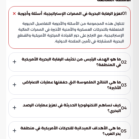
01
تعزيز الرقابة البحرية في الممرات الإستراتيجية: أسئلة وأجوبة
تتناول هذه المجموعة من الأسئلة والأجوبة التفاصيل الحيوية
المتعلقة بالتحركات العسكرية والأمنية الأخيرة في الممرات المائية
الإستراتيجية، مع التركيز على دور القيادة المركزية الأمريكية والقطع
البحرية المشاركة في تأمين الملاحة الدولية.
ما هو الهدف الرئيس من تكثيف الرقابة البحرية الأمريكية
02
في المنطقة؟
تهدف هذه العمليات المكثفة التي تقودها القيادة المركزية
الأمريكية (سنتكوم) إلى إحكام القبضة الأمنية على المسارات
ما هي النتائج الملموسة التي حققتها عمليات الاعتراض
03
الملاحية الأكثر حيوية في العالم. وتسعى الإستراتيجية الشاملة إلى
الأخيرة؟
فرض الامتثال للمعايير الدولية الصارمة، وضمان تدفق التجارة
أثمرت الجهود الأمنية عن نتائج دقيقة شملت اعتراض مسارات 57
العالمية دون عوائق، وحماية الممرات الجيو-إستراتيجية الحساسة
سفينة تجارية وتغيير اتجاهاتها لضمان سلامة الملاحة. بالإضافة إلى
من أي أنشطة قد تهدد استقرار الملاحة الدولية.
كيف تساهم التكنولوجيا الحديثة في تعزيز عمليات الرصد
04
ذلك، تم إيقاف 3 سفن عن العمل بشكل نهائي ومنعها من عبور
البحري؟
الممرات المستهدفة، مع رصد وتوثيق مخالفات أمنية جسيمة
تعتمد القوات البحرية على منظومة تكنولوجية متطورة توفر رصداً
كانت تشكل تهديداً مباشراً لاستقرار حركة السفن في المنطقة.
لحظياً دقيقاً لكافة التحركات في الممرات المائية. تتيح هذه الأنظمة
ما هي الأهداف الميدانية للتحركات الأمريكية في منطقة
05
فحص وتقييم كل شحنة بدقة متناهية لضمان عدم تجاوز
بحر العرب؟
البروتوكولات الأمنية المعمول بها، مما يعكس مستوى عالٍ من