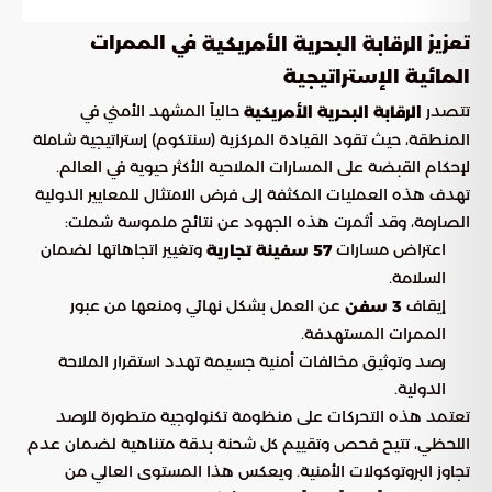
تعزيز
في الممرات
الرقابة البحرية الأمريكية
المائية الإستراتيجية
تتصدر
حالياً المشهد الأمني في
الرقابة البحرية الأمريكية
المنطقة، حيث تقود القيادة المركزية (سنتكوم) إستراتيجية شاملة
لإحكام القبضة على المسارات الملاحية الأكثر حيوية في العالم.
تهدف هذه العمليات المكثفة إلى فرض الامتثال للمعايير الدولية
الصارمة، وقد أثمرت هذه الجهود عن نتائج ملموسة شملت:
اعتراض مسارات
وتغيير اتجاهاتها لضمان
57 سفينة تجارية
السلامة.
إيقاف
عن العمل بشكل نهائي ومنعها من عبور
3 سفن
الممرات المستهدفة.
رصد وتوثيق مخالفات أمنية جسيمة تهدد استقرار الملاحة
الدولية.
تعتمد هذه التحركات على منظومة تكنولوجية متطورة للرصد
اللحظي، تتيح فحص وتقييم كل شحنة بدقة متناهية لضمان عدم
تجاوز البروتوكولات الأمنية. ويعكس هذا المستوى العالي من