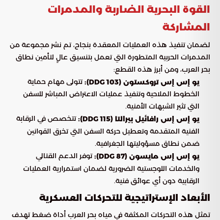
القوة البحرية الضاربة والمدمرات
المشاركة
لضمان تنفيذ هذه العمليات المعقدة بنجاح، تم نشر مجموعة من
المدمرات الحربية المتطورة التي تعمل بتنسيق عالٍ لتأمين نطاق
بحر العرب، ومن أبرز هذه القطع:
تتولى مهام حماية
يو إس إس تروكستون (DDG 103):
الخطوط الملاحية وتنفيذ عمليات الاعتراض المباشر للسفن
التي تثير الشبهات الأمنية.
تتخصص في الرقابة
يو إس إس رافائيل بيرالتا (DDG 115):
الفنية المتقدمة وتعطيل حركة السفن التي تخرق القوانين
ضمن نطاق مسؤوليتها الجغرافية.
توفر الدعم القتالي
يو إس إس مايسون (DDG 87):
والخدمات اللوجستية الضرورية لضمان استمرارية العمليات
الرقابية دون أي عوائق فنية.
الأبعاد الإستراتيجية للتحركات العسكرية
تمثل هذه التحركات المكثفة في مياه بحر العرب أداة ضغط تهدف