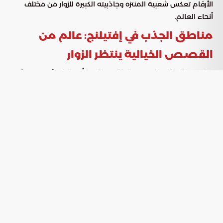
الأرقام تعكس شعبية المنتزه وجاذبيته الكبيرة للزوار من مختلف
أنحاء العالم.
مناطق الجذب في إفتيلنج: عالم من
القصص الخيالية ينتظر الزوار
يتكون
من منطقة مركزية وأربع نواحٍ رئيسية، حيث
منتزه إفتيلنج
يتم تقديم القصص الخيالية والملاحم الجذابة بطريقة تجعلها
تنبض بالحياة. يمكن للزوار الوصول إلى المنتزه بسهولة عبر القوارب،
القطارات، أو أي وسيلة نقل أخرى. بالإضافة إلى ذلك، يضم المنتزه
عددًا كبيرًا من المطاعم التي تقدم مختلف أنواع المأكولات.
فندق ومسرح إفتيلنج: تجربة إقامة وترفيه لا
تُنسى
يقع فندق
خارج بوابات الحديقة، ويوفر للزوار فرصة
منتزه إفتيلنج
لقضاء ليلة فريدة من نوعها. كما يضم المنتزه ملعبًا للغولف
مكونًا من 18 حفرة لعشاق هذه الرياضة، بالإضافة إلى مسرح
يقدم عروضًا موسيقية ممتعة.