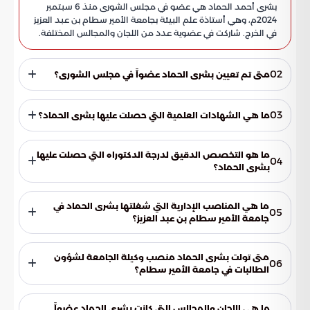
بشرى أحمد الحماد هي عضو في مجلس الشورى منذ 6 سبتمبر
2024م، وهي أستاذة علم البيئة بجامعة الأمير سطام بن عبد العزيز
في الخرج. شاركت في عضوية عدد من اللجان والمجالس المختلفة.
02
متى تم تعيين بشرى الحماد عضواً في مجلس الشورى؟
تم تعيين بشرى الحماد عضواً في مجلس الشورى في 3 ربيع الأول
1446هـ الموافق 6 سبتمبر 2024م.
03
ما هي الشهادات العلمية التي حصلت عليها بشرى الحماد؟
حصلت بشرى الحماد على شهادة البكالوريوس في النبات والأحياء
الدقيقة من جامعة الملك سعود، ثم درجة الماجستير في النبات
ما هو التخصص الدقيق لدرجة الدكتوراه التي حصلت عليها
04
تخصص علم البيئة النباتية من الجامعة نفسها، وأخيراً درجة
بشرى الحماد؟
الدكتوراه في الفلسفة بعلوم النبات، تخصص علم البيئة النباتية،
تخصصت بشرى الحماد في علم البيئة النباتية ضمن درجة الدكتوراه
من جامعة الأميرة نورة بنت عبد الرحمن.
في الفلسفة بعلوم النبات.
ما هي المناصب الإدارية التي شغلتها بشرى الحماد في
05
جامعة الأمير سطام بن عبد العزيز؟
شغلت بشرى الحماد منصب رئيس قسم الأحياء، ووكيلة كلية
العلوم والدراسات الإنسانية، ووكيلة الجامعة لشؤون الطالبات،
متى تولت بشرى الحماد منصب وكيلة الجامعة لشؤون
06
وكُلفت بمهام رئيس الجامعة، إضافة إلى إشرافها العام على شؤون
الطالبات في جامعة الأمير سطام؟
الطالبات.
تولت بشرى الحماد منصب وكيلة الجامعة لشؤون الطالبات في
جامعة الأمير سطام من عام 1439هـ/2018م إلى 1445هـ/2023م.
ما هي اللجان والمجالس التي كانت بشرى الحماد عضواً