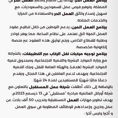
يهدف إلى تنظيم وتحفيز
في
برنامج العمل الحر:
العمل الحر
المملكة، وتوفير فرص عمل للسعوديين والسعوديات، مع
تسهيل إصدار وثائق
والاستفادة من المزايا
العمل الحر
والخدمات المتاحة.
يدعم التوطين من خلال تنظيم عقود
برنامج العمل المرن:
العمل المرنة التي تعتمد على نظام الساعة، مما يوفر كوادر
وطنية للقطاع الخاص، ويتم توثيق هذه العقود عبر منصة
إلكترونية مخصصة.
بالشراكة
برنامج توجيه مركبات نقل الركاب عبر التطبيقات:
مع وزارة الموارد البشرية والتنمية الاجتماعية، وصندوق تنمية
الموارد البشرية (هدف)، والهيئة العامة للنقل، وبنك التنمية
الاجتماعية. ويهدف لدعم العاملين في هذا المجال، ويقدم
دعمًا ماليًا شهريًا للمستفيدين لمدة 24 شهرًا.
بالإضافة إلى ذلك، أطلقت
بالتعاون مع
شركة عمل المستقبل
شركة أوراكل العالمية مبادرة “مستقبلي” في 13 ديسمبر 2023م،
بهدف تطوير مهارات
المستقبلية وتدريب 50 ألف باحث عن
العمل
عمل وخريج، وإعدادهم للوظائف المطلوبة في سوق العمل.
و أخيرا وليس آخرا :