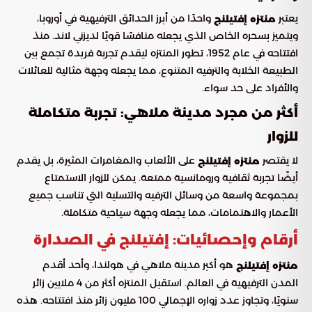
يعتبر
واحدًا من أبرز الحدائق الترفيهية في أوروبا،
منتزه إفتيلنج
ويتميز بسحره الخاص الذي يجعله منافسًا قويًا لديزني لاند. منذ
افتتاحه في عام 1952، تطور المنتزه ليقدم تجربة فريدة تجمع بين
الطبيعة الخلابة والترفيه المتنوع، مما يجعله وجهة مثالية للعائلات
والأفراد على حد سواء.
أكثر من مجرد مدينة ملاهي: تجربة متكاملة
للزوار
لا يقتصر
على الألعاب والمغامرات المثيرة، بل يقدم
منتزه إفتيلنج
أيضًا تجربة ثقافية ورومانسية ممتعة. يمكن للزوار الاستمتاع
بمجموعة واسعة من وسائل الترفيه والتسلية التي تناسب جميع
الأعمار والاهتمامات، مما يجعله وجهة سياحية متكاملة.
أرقام وإحصائيات: إفتيلنج في الصدارة
هو أكبر مدينة ملاهي في هولندا، وأحد أقدم
منتزه إفتيلنج
المدن الترفيهية في العالم. استقبل المنتزه أكثر من 4 ملايين زائر
سنويًا، وتجاوز عدد زواره الإجمالي 100 مليون زائر منذ افتتاحه. هذه