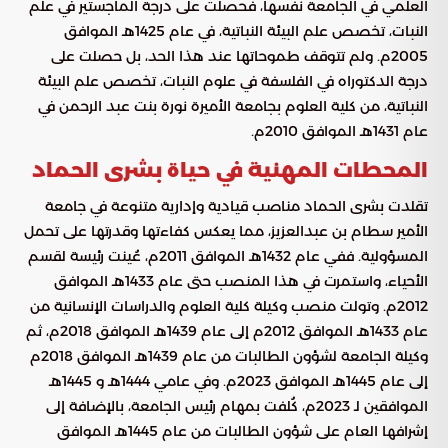
العلمي في الجامعة نفسها، فحصلت على درجة الماجستير في علم
النبات، تخصص علم البيئة النباتية، في عام 1425هـ الموافق
2005م. ولم تتوقف طموحاتها عند هذا الحد، بل حصلت على
درجة الدكتوراه في الفلسفة في علوم النبات، تخصص علم البيئة
النباتية، من كلية العلوم بجامعة الأميرة نورة بنت عبد الرحمن في
عام 1431هـ الموافق 2010م.
المحطات المهنية في حياة بشرى الحماد
تقلدت بشرى الحماد مناصب قيادية وإدارية متنوعة في جامعة
الأمير سطام بن عبدالعزيز، مما يعكس كفاءتها وقدرتها على تحمل
المسؤولية. ففي عام 1432هـ الموافق 2011م، عُينت رئيسة لقسم
الأحياء، واستمرت في هذا المنصب حتى عام 1433هـ الموافق
2012م. وتولت منصب وكيلة كلية العلوم والدراسات الإنسانية من
عام 1433هـ الموافق 2012م إلى عام 1439هـ الموافق 2018م، ثم
وكيلة الجامعة لشؤون الطالبات من عام 1439هـ الموافق 2018م
إلى عام 1445هـ الموافق 2023م. وفي عامي 1444هـ و 1445هـ
الموافقين لـ 2023م، كُلفت بمهام رئيس الجامعة، بالإضافة إلى
إشرافها العام على شؤون الطالبات من عام 1445هـ الموافق