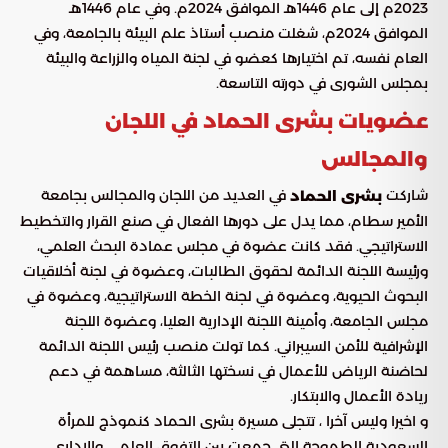
2023م إلى عام 1446هـ الموافق 2024م. وفي عام 1446هـ
الموافق 2024م، شغلت منصب أستاذ علم البيئة بالجامعة، وفي
العام نفسه، تم اختيارها كعضو في لجنة المياه والزراعة والبيئة
بمجلس الشورى في دورته التاسعة.
عضويات بشرى الحماد في اللجان
والمجالس
شاركت
في العديد من اللجان والمجالس بجامعة
بشرى الحماد
الأمير سطام، مما يدل على دورها الفعال في صنع القرار والتخطيط
الاستراتيجي. فقد كانت عضوة في مجلس عمادة البحث العلمي،
ورئيسة اللجنة الدائمة لحقوق الطالبات، وعضوة في لجنة أخلاقيات
البحوث الحيوية، وعضوة في لجنة الخطة الاستراتيجية، وعضوة في
مجلس الجامعة، وأمينة اللجنة الإدارية العليا، وعضوة اللجنة
الإشرافية للأمن السيبراني. كما تولت منصب رئيس اللجنة الدائمة
لحاضنة الرياض للأعمال في نسختها الثالثة، مساهمة في دعم
ريادة الأعمال والابتكار.
و اخيرا وليس آخرا ، تتجلى مسيرة بشرى الحماد كنموذج للمرأة
السعودية الطموحة التي جمعت بين التفوق العلمي والإداري