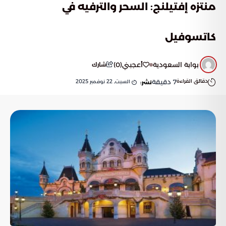
منتزه إفتيلنج: السحر والترفيه في
كاتسوفيل
بوابة السعودية
أعجبني
(
0
)
شارك
دقائق القراءة
7
دقيقة
السبت, 22 نوفمبر 2025
نشر: