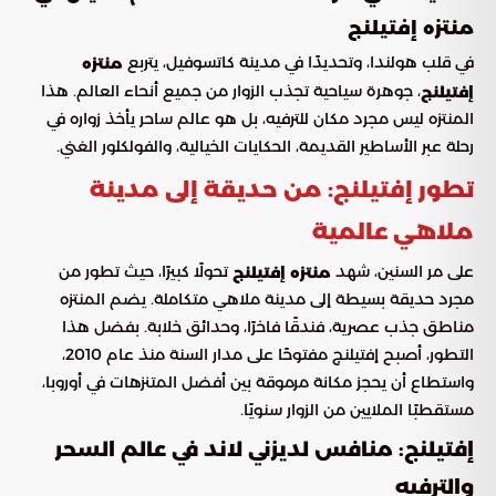
منتزه إفتيلنج
في قلب هولندا، وتحديدًا في مدينة كاتسوفيل، يتربع
منتزه
، جوهرة سياحية تجذب الزوار من جميع أنحاء العالم. هذا
إفتيلنج
المنتزه ليس مجرد مكان للترفيه، بل هو عالم ساحر يأخذ زواره في
رحلة عبر الأساطير القديمة، الحكايات الخيالية، والفولكلور الغني.
تطور إفتيلنج: من حديقة إلى مدينة
ملاهي عالمية
على مر السنين، شهد
تحولًا كبيرًا، حيث تطور من
منتزه إفتيلنج
مجرد حديقة بسيطة إلى مدينة ملاهي متكاملة. يضم المنتزه
مناطق جذب عصرية، فندقًا فاخرًا، وحدائق خلابة. بفضل هذا
التطور، أصبح إفتيلنج مفتوحًا على مدار السنة منذ عام 2010،
واستطاع أن يحجز مكانة مرموقة بين أفضل المتنزهات في أوروبا،
مستقطبًا الملايين من الزوار سنويًا.
إفتيلنج: منافس لديزني لاند في عالم السحر
والترفيه