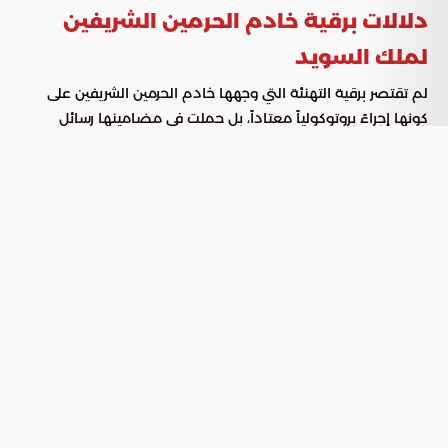
دلالات برقية خادم الحرمين الشريفين
لملك السويد
لم تقتصر برقية التهنئة التي وجهها خادم الحرمين الشريفين على
كونها إجراءً بروتوكولياً معتاداً، بل حملت في مضامينها رسائل
عميقة تؤكد على استمرارية الحوار البناء بين القيادتين، وقد
تضمنت النقاط التالية:
تقديم أطيب التهاني والتبريكات لملك السويد وللشعب
السويدي في مناسبتهم الوطنية الكبرى.
التعبير عن تمنيات صادقة لجلالة الملك كارل السادس عشر
غوستاف بدوام الصحة والرفاه.
التأكيد على تطلعات المملكة العربية السعودية لرؤية مملكة
السويد في مزيد من النماء والتقدم في مختلف المجالات.
تعزيز الروابط عبر برقية سمو ولي العهد
في إطار تكامل الأدوار القيادية السعودية، بعث صاحب السمو
الملكي الأمير محمد بن سلمان بن عبدالعزيز آل سعود، ولي العهد
رئيس مجلس الوزراء، ببرقية تهنئة مماثلة، أبرزت متانة الروابط التي