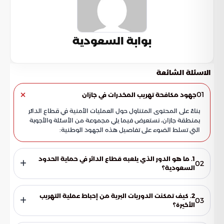
بوابة السعودية
الاسئلة الشائعة
01
جهود مكافحة تهريب المخدرات في جازان
بناءً على المحتوى المتناول حول العمليات الأمنية في قطاع الدائر
بمنطقة جازان، نستعرض فيما يلي مجموعة من الأسئلة والأجوبة
التي تسلط الضوء على تفاصيل هذه الجهود الوطنية:
1. ما هو الدور الذي يلعبه قطاع الدائر في حماية الحدود
02
السعودية؟
يعتبر قطاع الدائر في منطقة جازان جبهة حيوية لتنفيذ العمليات
النوعية التي تعكس الجاهزية الاستخباراتية والقتالية العالية. تساهم
2. كيف تمكنت الدوريات البرية من إحباط عملية التهريب
03
هذه العمليات في إحباط محاولات التهريب الكبرى التي تستهدف
الأخيرة؟
استقرار الوطن وصحة أبنائه، مما يجعله خط دفاع أول فاعل ضد
نجحت الدوريات البرية لحرس الحدود في فرض سيطرة أمنية مطلقة
الجريمة المنظمة.