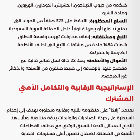
ضخمة من حبوب الكبتاجون، الحشيش، الكوكايين، الهيروين،
ومادة الشبو.
التحفظ على 323 صنفاً من المواد التي
السلع المحظورة:
يمنع تداولها أو بيعها قانونياً داخل المملكة العربية السعودية.
إيقاف محاولات تهريب واسعة النطاق
التبغ ومشتقاته:
شملت 1484 مادة من مشتقات التبغ التي تخالف الأنظمة
الضريبية والجمركية.
رصد 22 حالة لنقل مبالغ مالية غير
الأموال والأسلحة:
مفصح عنها، بالإضافة إلى ضبط صنفين من الأسلحة والذخائر
غير المرخصة.
الإستراتيجية الرقابية والتكامل الأمني
المشترك
تعتمد “زاتكا” على منظومة تقنية ورقابية متطورة تهدف إلى إحكام
السيطرة على حركة الصادرات والواردات بدقة متناهية. ويأتي هذا
النجاح الميداني نتيجة التنسيق الوثيق مع مختلف القطاعات
الأمنية في المملكة، لضمان تحقيق أعلى مستويات الحماية