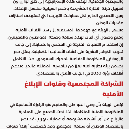
والسيطرة الجمركية. تهدف هذه الإستراتيجية إلى خلق توازن بين
تسهيل حركة التجارة المشروعة ودعم انسيابية سلاسل الإمداد،
وبين التصدي الحازم لكل محاولات التهريب التي تستهدف استنزاف
مقدرات الوطن.
وتسعى الهيئة عبر جهودها المستمرة إلى سد الثغرات الأمنية
ومنع وصول أي آفات تهدد سلامة وصحة المواطنين والمقيمين.
إن استخدام التقنيات الحديثة في الفحص والمعاينة، إلى جانب
تدريب الكوادر البشرية على كشف الأساليب التضليلية، يمثل حجر
الزاوية في المنظومة الدفاعية للجمرك السعودي. هذا التكامل
يضمن بيئة تجارية آمنة تعزز من تنافسية المملكة عالمياً وتدعم
أهداف رؤية 2030 في الجانب الأمني والاقتصادي.
الشراكة المجتمعية وقنوات الإبلاغ
الأمنية
تؤمن الهيئة بأن وعي المواطن والمقيم هو الركيزة الأساسية في
المنظومة الأمنية المتكاملة. لذا، تحث الجميع على المبادرة
والإبلاغ عن أي أنشطة مشبوهة أو عمليات تهريب قد تضر
بالاقتصاد الوطني أو سلامة المجتمع. وقد خصصت “زاتكا” قنوات