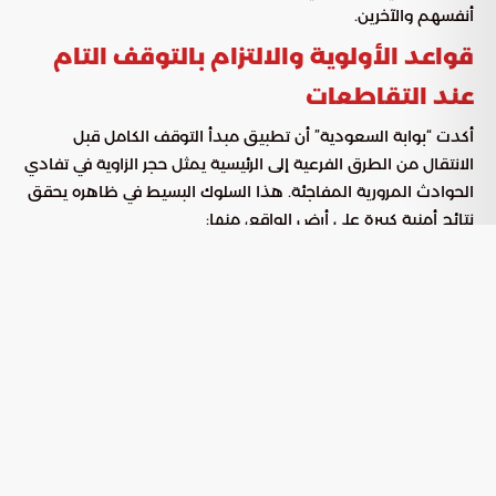
أنفسهم والآخرين.
قواعد الأولوية والالتزام بالتوقف التام
عند التقاطعات
أكدت “بوابة السعودية” أن تطبيق مبدأ التوقف الكامل قبل
الانتقال من الطرق الفرعية إلى الرئيسية يمثل حجر الزاوية في تفادي
الحوادث المرورية المفاجئة. هذا السلوك البسيط في ظاهره يحقق
نتائج أمنية كبيرة على أرض الواقع، منها:
يضمن التوقف التام عدم تقاطع
تعزيز حق الأفضلية:
المسارات بشكل عشوائي، مما يحمي المركبات الملتزمة
بمساراتها الأصلية من التصادمات الجانبية.
يمنح السائق وقتاً كافياً لمسح
تحسين الرؤية الميدانية:
الطريق بصرياً، وتقدير سرعة المركبات العابرة بدقة قبل اتخاذ
قرار الاندماج.
الدخول الهادئ للطريق يجنب
منع ردود الفعل العنيفة:
القادمين خلفك الحاجة لاستخدام المكابح بصورة مفاجئة، مما
يمنع وقوع الحوادث المتسلسلة.