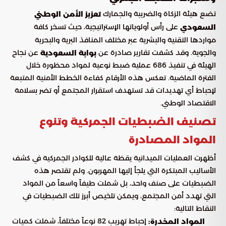
تضع هيئة الزكاة والضريبة والجمارك
تعزيز الأمن الوطني
على رأس أولوياتها الإستراتيجية، حيث تسخر كافة
السعودي
مواردها التقنية والبشرية عبر مختلف المنافذ البرية والبحرية
والجوية. وقد كشفت تقارير صادرة عن
عن نجاح
بوابة السعودية
الهيئة في تنفيذ 686 عملية ضبط نوعية لمواد محظورة خلال
الفترة الماضية. تعكس هذه الأرقام كفاءة الخطط الأمنية المتبعة
لإحباط أي تهديدات قد تستهدف استقرار المجتمع أو تضر بسلامة
الاقتصاد الوطني.
تصنيف الضبطيات الجمركية وتنوع
المواد المصادرة
أظهرت العمليات الميدانية يقظة عالية للكوادر الجمركية في كشف
الأساليب المبتكرة التي يلجأ إليها المهربون. ولم تقتصر هذه
الضبطيات على صنف واحد، بل شملت طيفاً واسعاً من المواد
التي تهدد أمن المجتمع، ويمكن تلخيص أبرز تلك الضبطيات في
النقاط التالية:
إحباط تهريب 82 نوعاً مختلفاً، شملت كميات
المواد المخدرة: