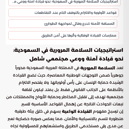
استراتيجيات السلامة المرورية في السعودية: نحو قيادة آمنة ووعي مجتمعي شامل
قواعد الأولوية والالتزام بالتوقف التام عند التقاطعات
المسافة الآمنة كدرع وقائي لمواجهة الطوارئ
ممارسات القيادة الوقائية وأثرها على أمن الطريق
استراتيجيات السلامة المرورية في السعودية:
نحو قيادة آمنة ووعي مجتمعي شامل
تعد
في المملكة العربية السعودية محوراً
السلامة المرورية
جوهرياً ضمن التوجهات الوطنية المعاصرة، حيث تضع القيادة
الرشيدة حماية الإنسان على رأس أولوياتها. ولا يقتصر الالتزام
بالأنظمة على الجانب القانوني فقط، بل يمتد ليكون ثقافة
مجتمعية تهدف إلى تقليل المخاطر وحماية الأرواح والممتلكات من
تبعات الحوادث الناتجة عن إهمال القواعد الأساسية للسير.
إن ترسيخ مفهوم
يسهم في خلق بيئة طرقية
القيادة الواعية
متطورة تتسم بالانسيابية والأمان، مما يعكس صورة حضارية تعبر
عن مدى رقي مستخدمي الطريق واستشعارهم للمسؤولية تجاه