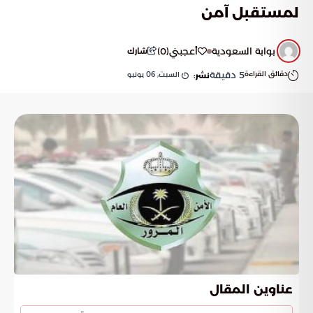
لمستقبل آمن
بوابة السعودية
أعجبني
(
0
)
شارك
دقائق القراءة
5
دقيقة
السبت, 06 يونيو
نشر:
عناوين المقال