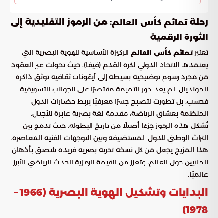
رحلة
: من الرموز التقليدية إلى
تمائم كأس العالم
الثورة الرقمية
تعتبر
الركيزة الأساسية للهوية البصرية التي
تمائم كأس العالم
يعتمدها الاتحاد الدولي لكرة القدم (فيفا)، حيث تحولت عبر العقود
من مجرد رسوم توضيحية بسيطة إلى أيقونات ثقافية توثق ذاكرة
المونديال. لم يعد دور التميمة مقتصرًا على الجوانب التسويقية
فحسب، بل تطورت لتصبح جسرًا معرفيًا يربط حضارات الدول
المنظمة بعشاق الرياضة، مقدمة لغة بصرية عابرة للأجيال.
تُشكل هذه الرموز جزءًا أصيلًا من تاريخ البطولة، حيث تدمج بين
التراث الوطني للدول المستضيفة وبين التوجهات الفنية المعاصرة.
هذا المزيج يجعل من كل نسخة تجربة بصرية فريدة تلتصق بأذهان
الملايين حول العالم، وتعزز من القيمة الرمزية للحدث الرياضي الأبرز
عالميًا.
البدايات وتشكيل الهوية البصرية (1966 –
1978)