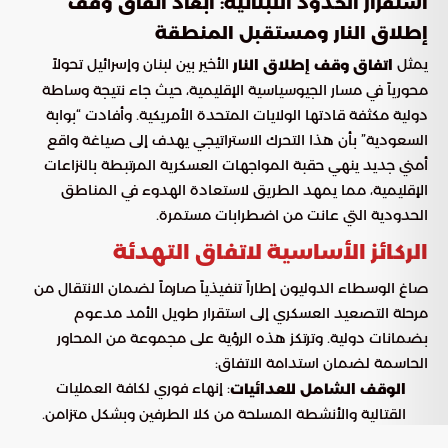
استقرار الحدود اللبنانية: أبعاد اتفاق وقف
إطلاق النار ومستقبل المنطقة
يمثل
الأخير بين لبنان وإسرائيل تحولاً
اتفاق وقف إطلاق النار
محورياً في مسار الجيوسياسية الإقليمية، حيث جاء نتيجة وساطة
دولية مكثفة قادتها الولايات المتحدة الأمريكية. وأفادت “بوابة
السعودية” بأن هذا التحرك الاستراتيجي يهدف إلى صياغة واقع
أمني جديد ينهي حقبة المواجهات العسكرية المرتبطة بالنزاعات
الإقليمية، مما يمهد الطريق لاستعادة الهدوء في المناطق
الحدودية التي عانت من اضطرابات مستمرة.
الركائز الأساسية لاتفاق التهدئة
صاغ الوسطاء الدوليون إطاراً تنفيذياً صارماً لضمان الانتقال من
مرحلة التصعيد العسكري إلى استقرار طويل الأمد مدعوم
بضمانات دولية. وترتكز هذه الرؤية على مجموعة من المحاور
الحاسمة لضمان استدامة الاتفاق:
: إنهاء فوري لكافة العمليات
الوقف الشامل للعدائيات
القتالية والأنشطة المسلحة من كلا الطرفين وبشكل متزامن.
: إخلاء المنطقة الواقعة جنوب
إعادة التموضع الاستراتيجي