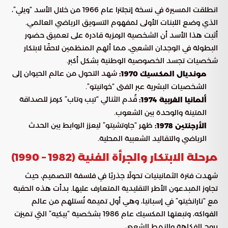
انطلقت المسيرة في نسخة إنجلترا عام 1966 من خلال الأسد “ويلي”،
الذي وضع اللبنات الأولى لمفهوم التسويق الرياضي العالمي.
أثبت هذا الأسد أن الشخصية الرمزية قادرة على تعميق حضور
البطولة في الوجدان الشعبي، مما ألهم المنظمين لاحقًا لابتكار
شخصيات تجسد الخصوصية الوطنية بشكل أكبر.
شهد التحول من عالم الحيوان إلى
مونديال المكسيك 1970:
الشخصيات البشرية عبر الفتى “خوانيتو”.
قُدم الثنائي “تيب وتاب” كرمز للصداقة
ألمانيا الغربية 1974:
المتينة والوحدة بين الشعوب.
ظهر “جاوتشيتو” ليعزز الروابط بين الحدث
الأرجنتين 1978:
الرياضي والتقاليد الشعبية المحلية.
مرحلة الابتكار والجرأة الفنية (1982 – 1990)
شهدت فترة الثمانينيات تحولًا جذريًا في فلسفة التصميم، حيث
تجاوز المبدعون الأطر التقليدية المتعارف عليها. بدأت هذه الحقبة
مع “نارانخيتو” في إسبانيا، وهي أول تميمة تُستلهم من عالم
الفواكه، وتبعتها المكسيك عام 1986 بشخصية “بيكيه” التي تميزت
بروح الفكاهة والنمط الشعبي.