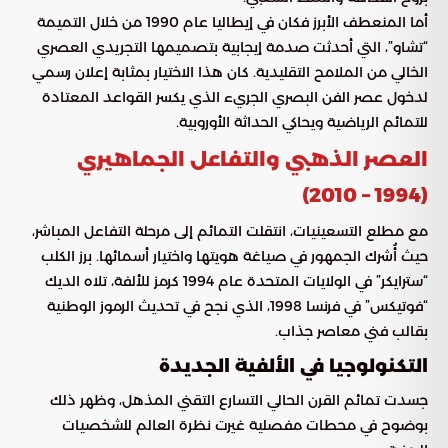
أما المنعطف الأبرز فكان في إيطاليا عام 1990 من خلال التميمة
“تشاو”، التي أحدثت صدمة إيجابية بتصميمها التجريدي العصري
الخالي من الملامح التقليدية. كان هذا الاختيار بمثابة إعلان رسمي
لدخول عصر الفن البصري الجريء الذي يكسر القواعد المعتادة
للتمائم الرياضية ويحاكي الحداثة الأوروبية.
العصر الذهبي والتفاعل الجماهيري
(1994 – 2010)
مع مطلع التسعينيات، انتقلت التمائم إلى مرحلة التفاعل المباشر،
حيث أُشرك الجمهور في صياغة هويتها واختيار أسمائها. برز الكلب
“سترايكر” في الولايات المتحدة عام 1994 كرمز للألفة، تلاه الديك
“فوتيكس” في فرنسا 1998، الذي نجح في تحديث الرموز الوطنية
بقالب فني معاصر جذاب.
التكنولوجيا في الألفية الجديدة
جسدت تمائم القرن الحالي التسارع التقني المذهل، وظهر ذلك
بوضوح في محطات مفصلية غيرت نظرة العالم للشخصيات