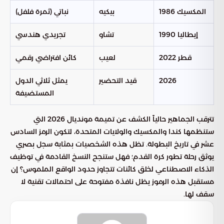
المكسيك 1986
بيكيه
نباتي (ثمرة فلفل)
إيطاليا 1990
تشاو
تجريدي هندسي
قطر 2022
لعيب
كائن افتراضي رقمي
2026
قيد التحضير
يمثل ثلاثي الدول
المستضيفة
تترقب الجماهير حالياً الكشف عن تميمة مونديال 2026 التي
ستنظمها كندا والمكسيك والولايات المتحدة، لتكون الرمز السادس
عشر في تاريخ البطولة. تظل هذه الشخصيات بمثابة سجل بصري
يوثق رحلة تطور كرة القدم؛ فهل ستنجح النسخ القادمة في توظيف
الذكاء الاصطناعي لخلق كائنات تتجاوز حدود الواقع الملموس؟ إن
مستقبل هذه الرموز يظل نافذة مفتوحة على احتمالات تقنية لا
سقف لها.