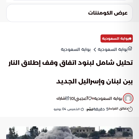
والتقاليد الشعبية لكل بلد بأسلوب فني معاصر.
تترقب الجماهير الكشف عن التميمة السادسة عشرة التي ستجمع
بين كندا والمكسيك والولايات المتحدة. ويثور التساؤل حول مدى
عرض الكومنتات
إمكانية توظيف الذكاء الاصطناعي لخلق كائنات تتجاوز حدود
الواقع، مما يفتح آفاقاً لتقنيات بصرية لا سقف لها في المستقبل.
بوابة السعودية
بوابة السعودية
بوابة السعودية
تحليل شامل لبنود اتفاق وقف إطلاق النار
بين لبنان وإسرائيل الجديد
بوابة السعودية
أعجبني
(
0
)
شارك
دقائق القراءة
5
دقيقة
الخميس, 04 يونيو
نشر: