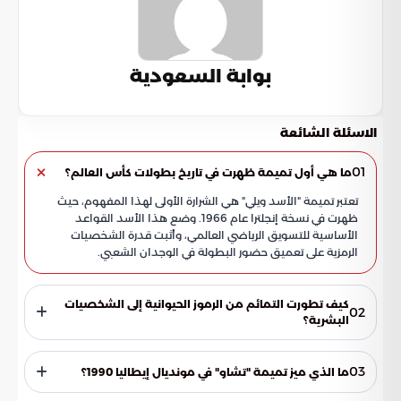
بوابة السعودية
الاسئلة الشائعة
01
ما هي أول تميمة ظهرت في تاريخ بطولات كأس العالم؟
تعتبر تميمة "الأسد ويلي" هي الشرارة الأولى لهذا المفهوم، حيث
ظهرت في نسخة إنجلترا عام 1966. وضع هذا الأسد القواعد
الأساسية للتسويق الرياضي العالمي، وأثبت قدرة الشخصيات
الرمزية على تعميق حضور البطولة في الوجدان الشعبي.
كيف تطورت التمائم من الرموز الحيوانية إلى الشخصيات
02
البشرية؟
بعد البداية مع "الأسد ويلي"، شهد مونديال المكسيك 1970 تحولاً
مهماً بالانتقال إلى الشخصيات البشرية عبر الفتى "خوانيتو". تبع ذلك
03
ما الذي ميز تميمة "تشاو" في مونديال إيطاليا 1990؟
تقديم الثنائي "تيب وتاب" في ألمانيا 1974، ثم "جاوتشيتو" في
الأرجنتين 1978 لتعزيز الروابط مع التقاليد المحلية.
مثلت تميمة "تشاو" منعطفاً تاريخياً وجريئاً في الفلسفة التصميمية