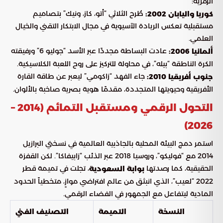
الرمزية:
طُرح الثلاثي “أتو، كاز، ونيك” بتصاميم
كوريا واليابان 2002:
مستقبلية تعكس الريادة الآسيوية في مجال الابتكار التقني والخيال
العلمي.
عادت البساطة مجددًا عبر الأسد “جوليو 6” ورفيقته
ألمانيا 2006:
الكرة الناطقة “بيله”، في محاولة للتركيز على روح اللعبة الكلاسيكية.
جاء الفهد “زاكومي” ليعبر عن طاقة القارة
جنوب أفريقيا 2010:
الأفريقية وحيويتها المتجددة، مقدمًا هوية بصرية صاخبة بالألوان.
التحول الرقمي ومستقبل التمائم (2014 –
2026)
استمر دمج البيئة المحلية بالجاذبية العالمية في نسختي البرازيل
2014 مع “فوليكو”، وروسيا 2018 عبر الذئب “زابيفاكا”. لكن القفزة
الحقيقية، كما رصدتها
، تجلت في تميمة قطر
بوابة السعودية
2022 “لعيب”، الذي انبثق من عالم افتراضي موازٍ، متخطياً الحدود
المادية ليتفاعل مع الجمهور في الفضاء الرقمي.
النسخة
التميمة
التصنيف الفني