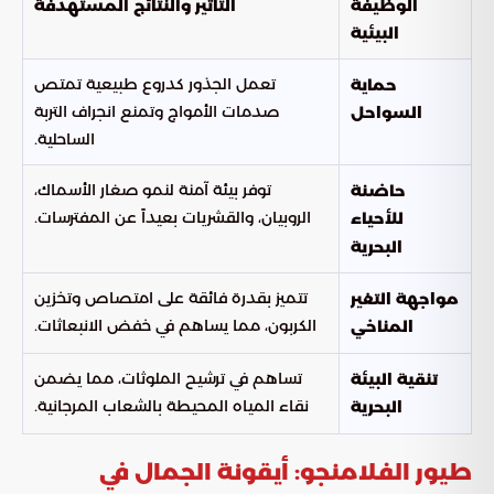
الوظيفة
التأثير والنتائج المستهدفة
البيئية
تعمل الجذور كدروع طبيعية تمتص
حماية
صدمات الأمواج وتمنع انجراف التربة
السواحل
الساحلية.
توفر بيئة آمنة لنمو صغار الأسماك،
حاضنة
الروبيان، والقشريات بعيداً عن المفترسات.
للأحياء
البحرية
تتميز بقدرة فائقة على امتصاص وتخزين
مواجهة التغير
الكربون، مما يساهم في خفض الانبعاثات.
المناخي
تساهم في ترشيح الملوثات، مما يضمن
تنقية البيئة
نقاء المياه المحيطة بالشعاب المرجانية.
البحرية
طيور الفلامنجو: أيقونة الجمال في