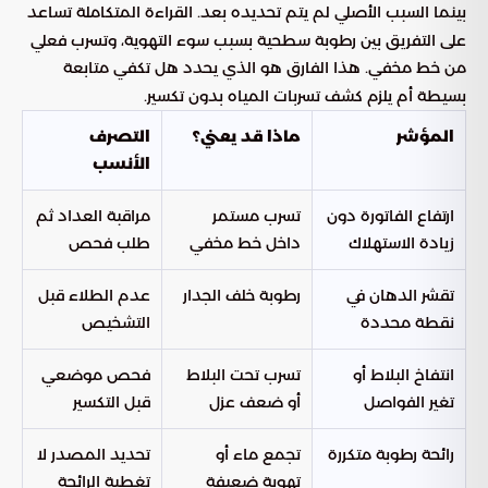
بينما السبب الأصلي لم يتم تحديده بعد. القراءة المتكاملة تساعد
على التفريق بين رطوبة سطحية بسبب سوء التهوية، وتسرب فعلي
من خط مخفي. هذا الفارق هو الذي يحدد هل تكفي متابعة
بسيطة أم يلزم كشف تسربات المياه بدون تكسير.
المؤشر
ماذا قد يعني؟
التصرف
الأنسب
ارتفاع الفاتورة دون
تسرب مستمر
مراقبة العداد ثم
زيادة الاستهلاك
داخل خط مخفي
طلب فحص
تقشر الدهان في
رطوبة خلف الجدار
عدم الطلاء قبل
نقطة محددة
التشخيص
انتفاخ البلاط أو
تسرب تحت البلاط
فحص موضعي
تغير الفواصل
أو ضعف عزل
قبل التكسير
رائحة رطوبة متكررة
تجمع ماء أو
تحديد المصدر لا
تهوية ضعيفة
تغطية الرائحة