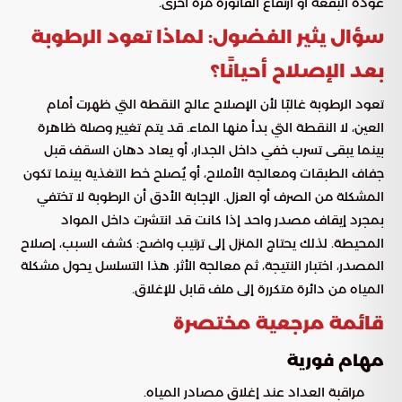
عودة البقعة أو ارتفاع الفاتورة مرة أخرى.
سؤال يثير الفضول: لماذا تعود الرطوبة
بعد الإصلاح أحيانًا؟
تعود الرطوبة غالبًا لأن الإصلاح عالج النقطة التي ظهرت أمام
العين، لا النقطة التي بدأ منها الماء. قد يتم تغيير وصلة ظاهرة
بينما يبقى تسرب خفي داخل الجدار، أو يعاد دهان السقف قبل
جفاف الطبقات ومعالجة الأملاح، أو يُصلح خط التغذية بينما تكون
المشكلة من الصرف أو العزل. الإجابة الأدق أن الرطوبة لا تختفي
بمجرد إيقاف مصدر واحد إذا كانت قد انتشرت داخل المواد
المحيطة. لذلك يحتاج المنزل إلى ترتيب واضح: كشف السبب، إصلاح
المصدر، اختبار النتيجة، ثم معالجة الأثر. هذا التسلسل يحول مشكلة
المياه من دائرة متكررة إلى ملف قابل للإغلاق.
قائمة مرجعية مختصرة
مهام فورية
مراقبة العداد عند إغلاق مصادر المياه.