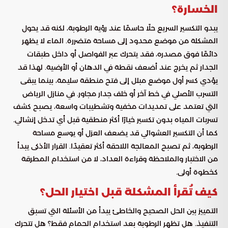
الخسارة؟
يبدو التكسير السريع حلًا حاسمًا عند رؤية الرطوبة، لكنه قد يحول
المشكلة من موضع محدود إلى مساحة متضررة. الماء لا يظهر
دائمًا فوق مصدره، فقد يتحرك عبر الفواصل أو داخل طبقات
الجدار ثم يخرج عند أضعف نقطة في الدهان أو الأرضية. لهذا قد
يؤدي كسر أول موضع مبلل إلى فتح منطقة سليمة، بينما يبقى
التسرب الأصلي في خط آخر أو خلف جدار مجاور. في منازل الرياض
التي تعتمد على تمديدات مخفية وتشطيبات واسعة، يصبح كشف
تسربات المياه بدون تكسير خيارًا أكثر منطقية قبل أي تدخل إنشائي.
كما أن التكسير العشوائي قد يضعف العزل أو يوسع مساحة
الرطوبة، ثم تصبح المعالجة اللاحقة أكثر تعقيدًا. القرار الأذكى يبدأ
من الاختبار والملاحظة وقراءة العداد، لا من استخدام المطرقة
كخطوة أولى.
كيف تُقرأ المشكلة قبل اختيار الحل؟
التمييز بين الحل الصحيح والخاطئ يبدأ من الأسئلة التي تسبق
التنفيذ. هل تظهر الرطوبة بعد استخدام الحمام فقط؟ هل تتحرك