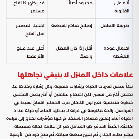
أثره على
محدود أحيانًا
قد يظهر كارتفاع
الفاتورة
مستمر
طريقة التعامل
إصلاح مباشر للقطعة
تحديد المصدر
قبل الفتح
احتمال عودة
أقل إذا كان العطل
أعلى عند علاج
المشكلة
واضحًا
الأثر فقط
علامات داخل المنزل لا ينبغي تجاهلها
تبدأ بعض تسربات المياه بإشارات متفرقة، وكل إشارة وحدها قد
تحتمل أكثر من تفسير، لكن اجتماع علامتين أو أكثر يجعل الفحص
خطوة منطقية. تغير لون الدهان قرب الحمام، انتفاخ بسيط في
الفواصل، رائحة مكتومة في غرفة لا يدخلها الماء، أو حركة عداد
المياه أثناء إغلاق مصادر الاستخدام كلها مؤشرات تحتاج إلى قراءة
هادئة. الخطأ الشائع هو التعامل مع كل علامة كحالة منفصلة؛
فيتم طلاء الجدار، ثم تغيير قطعة سباكة، ثم فتح جزء من الأرضية،