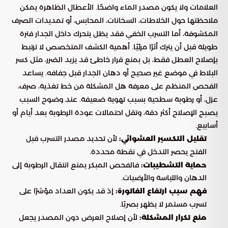
العلامات ولا يكون مصدر الماء واضحًا. الأعطال الظاهرة يمكن
ملاحظتها حول الخلاطات، السخانات، المحابس، أو تمديدات الصرف
المكشوفة، أما التسرب الخفي فقد يظل يتحرك داخل الجدار فترة
طويلة قبل أن يترك أثرًا مرئيًا. أهمية الكشف المتخصص لا ترتبط
بإصلاح العطل فقط، بل بمنع قرار خاطئ قد يزيد الضرر، مثل كسر
البلاط في موضع غير صحيح أو دهان الجدار قبل جفافه. يساعد
الفحص المنظم على معرفة هل المشكلة من خط تغذية، صرف،
عزل، أو رطوبة سطحية بسبب تهوية ضعيفة. عند وضوح السبب
يصبح الإصلاح أكثر دقة، وتقل احتمالات عودة الرطوبة بعد أيام أو
أسابيع.
تقليل التكسير العشوائي:
لأن تحديد مصدر التسرب قبل
الفتح يحصر التدخل في نقطة محددة.
حماية التشطيبات:
فالفحص المبكر يمنع انتقال الرطوبة إلى
الدهان واللياسة والأرضيات.
فهم سبب ارتفاع الفاتورة:
إذ قد يكون العداد مؤشرًا على
تسرب مستمر لا يظهر بصريًا.
منع تكرار المشكلة:
لأن إصلاح العرض دون المصدر يجعل