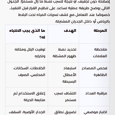
إصلاحه دون تجفيف، أو نتيجة لتسرب نشط ما زال مستمرًا. الجدول
التالي يوضح طريقة عملية تساعد على تنظيم القرار قبل التنفيذ،
خصوصًا عند التعامل مع كشف تسربات المياه تحت البلاط
بالرياض أو داخل الجدران المشتركة.
المرحلة
الهدف
ما الذي يجب الانتباه
له؟
ملاحظة
تحديد نمط
توقيت البلل ومكانه
العلامات
ظهور المشكلة
وتكراره
فحص المصادر
استبعاد
الخلاطات، السخانات،
الظاهرة
الأعطال
المحابس، الصرف
البسيطة
مراقبة العداد
اكتشاف تسرب
إغلاق الاستخدام ثم
مستمر
متابعة الحركة
اختبار موضعي
تضييق نطاق
الجدار، الأرضية، السقف،