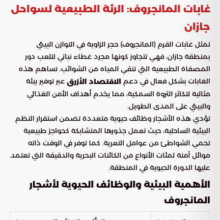
غابات المانجروف: الرئة الطبيعية لسواحل
جازان
تمثل غابات القرم (المانجروف) حجر الزاوية في التوازن البيئي
بمنطقة جازان، فهي تتجاوز كونها مجرد غطاء نباتي لتلعب دور
المصفاة الطبيعية التي تنقي المياه من الشوائب. تساهم هذه
الغابات بشكل فعال في دعم
عبر توفير بيئة
الاقتصاد الأزرق
مثالية لتكاثر الثروة السمكية، مما يخدم أهداف الأمن الغذائي
والبيئي على المدى الطويل.
تؤدي هذه الأشجار وظائف حيوية متعددة تضمن استقرار النظم
البيئية الساحلية، حيث تعمل جذورها المتشابكة كحواجز طبيعية
تحمي الشواطئ من عوامل التعرية. كما توفر في الوقت ذاته
موائل آمنة لمئات الأنواع من الكائنات البحرية والدقيقة التي تعتمد
عليها الدورة الحيوية في المنطقة.
الأهمية البيئية والوظائف الحيوية لأشجار
المانجروف