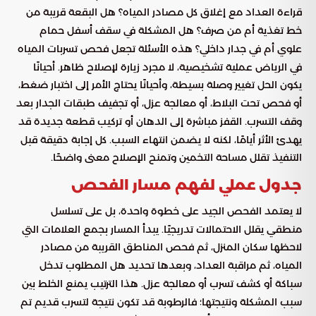
قراءة العداد مع إغلاق كل مصادر المياه؟ هل البقعة قريبة من
خط تغذية أم من صرف؟ هل المشكلة في سقف أسفل حمام
علوي أم في جدار داخلي؟ هذه الأسئلة تجعل فحص تسربات المياه
في الرياض عملية تشخيصية، لا مجرد زيارة لإصلاح ظاهر. أحيانًا
يكون الحل تغيير وصلة بسيطة، وأحيانًا يحتاج الأمر إلى اختبار ضغط،
أو فحص تحت البلاط، أو معالجة عزل، أو تجفيف طبقات الجدار بعد
وقف التسرب. القفز مباشرة إلى الدهان أو تركيب قطعة جديدة قد
يهدئ الأثر أيامًا، لكنه لا يضمن انتهاء السبب. كل إجابة دقيقة قبل
التنفيذ تقلل مساحة التخمين وتمنح الإصلاح معنى واضحًا.
جدول عملي لفهم مسار الفحص
لا يعتمد الفحص الجيد على خطوة واحدة، بل على تسلسل
منطقي يقلل الاحتمالات تدريجيًا. يبدأ المسار بجمع العلامات التي
لاحظها سكان المنزل، ثم فحص المناطق القريبة من مصادر
المياه، ثم مراقبة العداد، وبعدها تحديد هل المطلوب تدخل
سباكة أو كشف تسرب أو معالجة عزل. هذا الترتيب يمنع الخلط بين
سبب المشكلة ونتيجتها؛ فالرطوبة قد تكون نتيجة لتسرب قديم تم