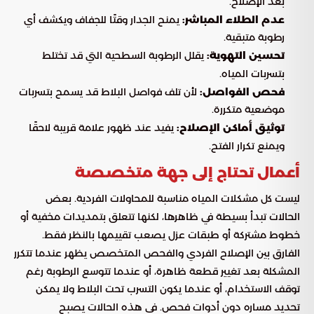
بعد الإصلاح.
عدم الطلاء المباشر:
يمنح الجدار وقتًا للجفاف ويكشف أي
رطوبة متبقية.
تحسين التهوية:
يقلل الرطوبة السطحية التي قد تختلط
بتسربات المياه.
فحص الفواصل:
لأن تلف فواصل البلاط قد يسمح بتسربات
موضعية متكررة.
توثيق أماكن الإصلاح:
يفيد عند ظهور علامة قريبة لاحقًا
ويمنع تكرار الفتح.
أعمال تحتاج إلى جهة متخصصة
ليست كل مشكلات المياه مناسبة للمحاولات الفردية. بعض
الحالات تبدأ بسيطة في ظاهرها، لكنها تتعلق بتمديدات مخفية أو
خطوط مشتركة أو طبقات عزل يصعب تقييمها بالنظر فقط.
الفارق بين الإصلاح الفردي والفحص المتخصص يظهر عندما تتكرر
المشكلة بعد تغيير قطعة ظاهرة، أو عندما تتوسع الرطوبة رغم
توقف الاستخدام، أو عندما يكون التسرب تحت البلاط ولا يمكن
تحديد مساره دون أدوات فحص. في هذه الحالات يصبح