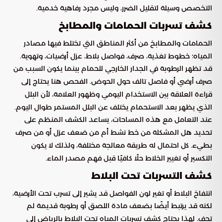
التخصص وسيلة لتقليل الضرر، وليس مجرد رفاهية خدمية.
كشف تسربات الحمامات والمطابخ
الحمامات والمطابخ من أكثر المناطق التي تختلط فيها مصادر
المياه؛ خطوط تغذية، صرف، فواصل بلاط، عزل أرضيات، وتهوية.
قد تظهر الرطوبة في الجدار الخارجي للحمام بينما يكون السبب من
صرف أرضي أو فاصل تالف حول الحوض. الفحص هنا يحتاج إلى
قراءة العلاقة بين الاستخدام اليومي وظهور العلامة، لأن البلل
الذي يظهر بعد الاستحمام يختلف عن البلل المستمر طوال اليوم.
عند التعامل مع هذه المساحات، يساعد الكشف المنظم على
تحديد هل المشكلة من خط نشط أم من ضعف عزل أو من صرف
بطيء. كل احتمال له طريقة معالجة مختلفة، ولذلك لا يكون
التكسير أو تغيير الخلاط حلًا كافيًا قبل فهم مصدر الماء.
كشف التسربات تحت البلاط
انتفاخ البلاط أو تغير لون الفواصل قد يشير إلى تسرب تحت الأرضية،
لكنه قد يرتبط أيضًا بضعف مادة اللصق أو رطوبة قديمة لم
تجف. لهذا يحتاج كشف تسربات المياه تحت البلاط بالرياض إلى