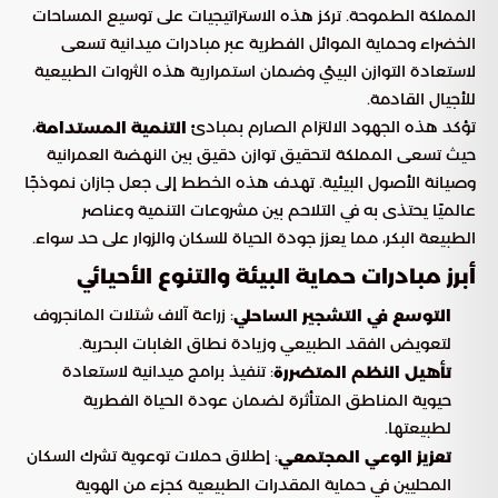
المملكة الطموحة. تركز هذه الاستراتيجيات على توسيع المساحات
الخضراء وحماية الموائل الفطرية عبر مبادرات ميدانية تسعى
لاستعادة التوازن البيئي وضمان استمرارية هذه الثروات الطبيعية
للأجيال القادمة.
تؤكد هذه الجهود الالتزام الصارم بمبادئ
،
التنمية المستدامة
حيث تسعى المملكة لتحقيق توازن دقيق بين النهضة العمرانية
وصيانة الأصول البيئية. تهدف هذه الخطط إلى جعل جازان نموذجًا
عالميًا يحتذى به في التلاحم بين مشروعات التنمية وعناصر
الطبيعة البكر، مما يعزز جودة الحياة للسكان والزوار على حد سواء.
أبرز مبادرات حماية البيئة والتنوع الأحيائي
: زراعة آلاف شتلات المانجروف
التوسع في التشجير الساحلي
لتعويض الفقد الطبيعي وزيادة نطاق الغابات البحرية.
: تنفيذ برامج ميدانية لاستعادة
تأهيل النظم المتضررة
حيوية المناطق المتأثرة لضمان عودة الحياة الفطرية
لطبيعتها.
: إطلاق حملات توعوية تشرك السكان
تعزيز الوعي المجتمعي
المحليين في حماية المقدرات الطبيعية كجزء من الهوية