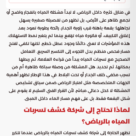
في منازل كثيرة داخل الرياض، لا تبدأ مشكلة المياه بانفجار واضح أو
تجمع ظاهر على الأرض، بل تظهر من تفصيلة صغيرة يسهل
تجاهلها؛ بقعة باهتة قرب زاوية الجدار، رائحة رطوبة تعود بعد
إغلاق التكييف، أو فاتورة مياه ترتفع بينما لم يتغير نمط الاستهلاك.
هذه المؤشرات لا تعني دائمًا وجود عطل خطير، لكنها تكفي لفتح
مسار فحص منظم بدل اللجوء إلى التكسير السريع. التعامل
الصحيح مع تسربات المياه يبدأ من قراءة العلامة، ثم ربطها
بمكانها، ثم تحديد هل المشكلة من وصلة سباكة ظاهرة أم من
تسرب مخفي خلف الجدار أو تحت البلاط. في هذا الإطار تظهر أهمية
الجهات المتخصصة مثل امتياز الرياض ضمن سياق تشخيص
المشكلة لا كحل دعائي مباشر، لأن القرار الفني السليم لا يقوم على
شكل البقعة فقط، بل على فهم مسار الماء داخل المبنى.
لماذا تحتاج إلى شركة كشف تسربات
المياه بالرياض؟
تظهر الحاجة إلى شركة كشف تسربات المياه بالرياض عندما تتكرر