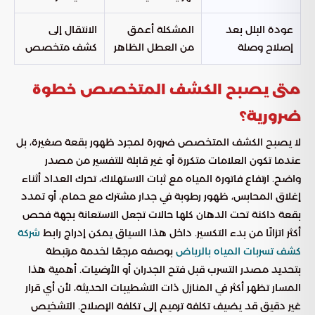
عودة البلل بعد
المشكلة أعمق
الانتقال إلى
إصلاح وصلة
من العطل الظاهر
كشف متخصص
متى يصبح الكشف المتخصص خطوة
ضرورية؟
لا يصبح الكشف المتخصص ضرورة لمجرد ظهور بقعة صغيرة، بل
عندما تكون العلامات متكررة أو غير قابلة للتفسير من مصدر
واضح. ارتفاع فاتورة المياه مع ثبات الاستهلاك، تحرك العداد أثناء
إغلاق المحابس، ظهور رطوبة في جدار مشترك مع حمام، أو تمدد
بقعة داكنة تحت الدهان كلها حالات تجعل الاستعانة بجهة فحص
أكثر اتزانًا من بدء التكسير. داخل هذا السياق يمكن إدراج رابط
شركة
بوصفه مرجعًا لخدمة مرتبطة
كشف تسربات المياه بالرياض
بتحديد مصدر التسرب قبل فتح الجدران أو الأرضيات. أهمية هذا
المسار تظهر أكثر في المنازل ذات التشطيبات الحديثة، لأن أي قرار
غير دقيق قد يضيف تكلفة ترميم إلى تكلفة الإصلاح. التشخيص