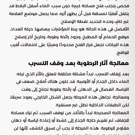
فحص يتجنب فتح مساحة كبيرة دون سبب. الماء أسفل البلاط قد
ينتقل أفقيًا لمسافة قبل أن يظهر أثره، مما يجعل موضع العلامة
غير كافٍ وحده لتحديد نقطة الإصلاح.
الأفضل في هذه الحالة هو ربط المؤشرات ببعضها: حركة العداد،
موقع الحمام أو المطبخ، وجود رائحة رطوبة، وتاريخ آخر إصلاح.
هذه البيانات تجعل قرار الفتح محدودًا ومبنيًا على احتمالات أقرب
للواقع.
معالجة آثار الرطوبة بعد وقف التسرب
بعد إيقاف التسرب، تبدأ مشكلة مختلفة تتعلق بالأثر الذي تركه
الماء داخل الجدار أو الأرضية. قد تكون هناك أملاح، ضعف في
اللياسة، انفصال في الدهان، أو رائحة رطوبة تحتاج إلى وقت
ومعالجة. تجاهل هذه المرحلة يجعل الشكل الخارجي يعود سريعًا،
لكن الطبقات الداخلية تظل غير مستقرة.
المعالجة الصحيحة تبدأ بالتأكد من توقف السبب، ثم ترك مساحة
للجفاف، ثم تقييم حاجة الجدار إلى كشط أو إعادة لياسة أو دهان
مقاوم للرطوبة. هذه المرحلة لا يجب أن تسبق الكشف، لأنها لن