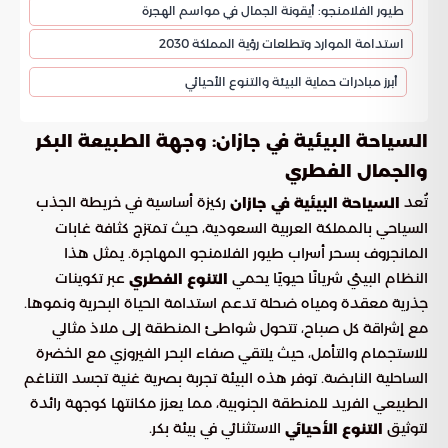
طيور الفلامنجو: أيقونة الجمال في مواسم الهجرة
استدامة الموارد وتطلعات رؤية المملكة 2030
أبرز مبادرات حماية البيئة والتنوع الأحيائي
السياحة البيئية في جازان: وجهة الطبيعة البكر
والجمال الفطري
تُعد
ركيزة أساسية في خريطة الجذب
السياحة البيئية في جازان
السياحي بالمملكة العربية السعودية، حيث تمتزج كثافة غابات
المانجروف بسحر أسراب طيور الفلامنجو المهاجرة. يمثل هذا
النظام البيئي شريانًا حيويًا يحمي
عبر تكوينات
التنوع الفطري
جذرية معقدة ومياه ضحلة تدعم استدامة الحياة البحرية ونموها.
مع إشراقة كل صباح، تتحول شواطئ المنطقة إلى ملاذ مثالي
للاستجمام والتأمل، حيث يلتقي صفاء البحر الفيروزي مع الخضرة
الساحلية النابضة. توفر هذه البيئة تجربة بصرية غنية تجسد التناغم
الطبيعي الفريد للمنطقة الجنوبية، مما يعزز مكانتها كوجهة رائدة
لتوثيق
الاستثنائي في بيئة بكر.
التنوع الأحيائي