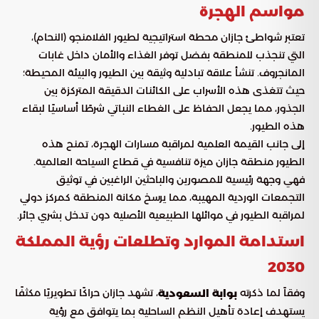
مواسم الهجرة
تعتبر شواطئ جازان محطة استراتيجية لطيور الفلامنجو (النحام)،
التي تنجذب للمنطقة بفضل توفر الغذاء والأمان داخل غابات
المانجروف. تنشأ علاقة تبادلية وثيقة بين الطيور والبيئة المحيطة؛
حيث تتغذى هذه الأسراب على الكائنات الدقيقة المتركزة بين
الجذور، مما يجعل الحفاظ على الغطاء النباتي شرطًا أساسيًا لبقاء
هذه الطيور.
إلى جانب القيمة العلمية لمراقبة مسارات الهجرة، تمنح هذه
الطيور منطقة جازان ميزة تنافسية في قطاع السياحة العالمية.
فهي وجهة رئيسية للمصورين والباحثين الراغبين في توثيق
التجمعات الوردية المهيبة، مما يرسخ مكانة المنطقة كمركز دولي
لمراقبة الطيور في موائلها الطبيعية الأصلية دون تدخل بشري جائر.
استدامة الموارد وتطلعات رؤية المملكة
2030
وفقاً لما ذكرته
، تشهد جازان حراكًا تطويريًا مكثفًا
بوابة السعودية
يستهدف إعادة تأهيل النظم الساحلية بما يتوافق مع رؤية