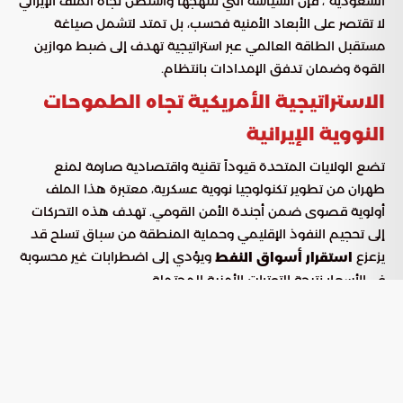
السعودية”، فإن السياسة التي تنتهجها واشنطن تجاه الملف الإيراني
لا تقتصر على الأبعاد الأمنية فحسب، بل تمتد لتشمل صياغة
مستقبل الطاقة العالمي عبر استراتيجية تهدف إلى ضبط موازين
القوة وضمان تدفق الإمدادات بانتظام.
الاستراتيجية الأمريكية تجاه الطموحات
النووية الإيرانية
تضع الولايات المتحدة قيوداً تقنية واقتصادية صارمة لمنع
طهران من تطوير تكنولوجيا نووية عسكرية، معتبرة هذا الملف
أولوية قصوى ضمن أجندة الأمن القومي. تهدف هذه التحركات
إلى تحجيم النفوذ الإقليمي وحماية المنطقة من سباق تسلح قد
يزعزع
ويؤدي إلى اضطرابات غير محسوبة
استقرار أسواق النفط
في الأسعار نتيجة التوترات الأمنية المحتملة.
تعتمد واشنطن في تنفيذ رؤيتها على آليات ضغط متعددة تهدف
إلى تغيير السلوك الإيراني دون الانزلاق إلى مواجهة عسكرية شاملة،
مع التركيز على حماية المصالح الاقتصادية الحيوية للقوى الكبرى
وحلفائها في المنطقة، وضمان بقاء ممرات الطاقة مفتوحة وآمنة
أمام التجارة العالمية.