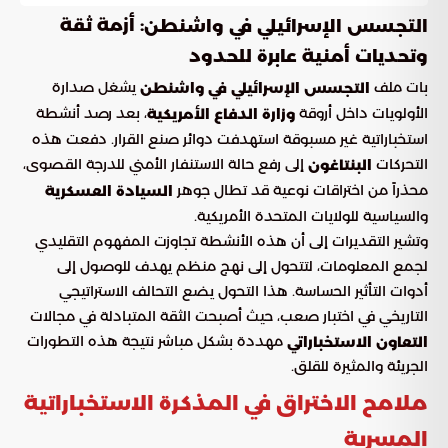
: أزمة ثقة
التجسس الإسرائيلي في واشنطن
وتحديات أمنية عابرة للحدود
بات ملف
يشغل صدارة
التجسس الإسرائيلي في واشنطن
الأولويات داخل أروقة
، بعد رصد أنشطة
وزارة الدفاع الأمريكية
استخباراتية غير مسبوقة استهدفت دوائر صنع القرار. دفعت هذه
التحركات
إلى رفع حالة الاستنفار الأمني للدرجة القصوى،
البنتاغون
محذراً من اختراقات نوعية قد تطال جوهر
السيادة العسكرية
والسياسية للولايات المتحدة الأمريكية.
وتشير التقديرات إلى أن هذه الأنشطة تجاوزت المفهوم التقليدي
لجمع المعلومات، لتتحول إلى نهج منظم يهدف للوصول إلى
أدوات التأثير الحساسة. هذا التحول يضع التحالف الاستراتيجي
التاريخي في اختبار صعب، حيث أصبحت الثقة المتبادلة في مجالات
مهددة بشكل مباشر نتيجة هذه التطورات
التعاون الاستخباراتي
الجريئة والمثيرة للقلق.
ملامح الاختراق في المذكرة الاستخباراتية
المسربة