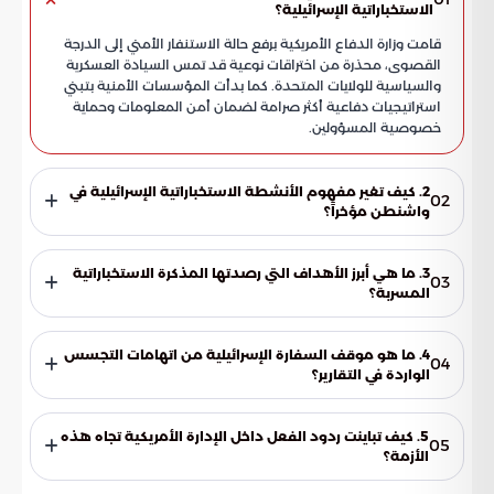
الاستخباراتية الإسرائيلية؟
قامت وزارة الدفاع الأمريكية برفع حالة الاستنفار الأمني إلى الدرجة
القصوى، محذرة من اختراقات نوعية قد تمس السيادة العسكرية
والسياسية للولايات المتحدة. كما بدأت المؤسسات الأمنية بتبني
استراتيجيات دفاعية أكثر صرامة لضمان أمن المعلومات وحماية
خصوصية المسؤولين.
2. كيف تغير مفهوم الأنشطة الاستخباراتية الإسرائيلية في
02
واشنطن مؤخراً؟
تجاوزت هذه الأنشطة المفهوم التقليدي لجمع المعلومات
البسيط، لتتحول إلى نهج منظم يهدف للوصول إلى أدوات التأثير
3. ما هي أبرز الأهداف التي رصدتها المذكرة الاستخباراتية
03
الحساسة داخل دوائر صنع القرار الأمريكي. هذا التحول وضع
المسربة؟
التحالف الاستراتيجي التاريخي بين الطرفين في اختبار صعب ومقلق.
شملت الأهداف مراقبة القيادات العليا وتتبع اتصالات كبار
المسؤولين بالإدارة الأمريكية، بالإضافة إلى محاولة الوصول للخطط
4. ما هو موقف السفارة الإسرائيلية من اتهامات التجسس
04
الإقليمية السرية المتعلقة بالشرق الأوسط. كما رصدت المذكرة
الواردة في التقارير؟
تجاوزاً واضحاً للقواعد الدبلوماسية والأعراف التي تحكم العلاقة بين
تبنت السفارة الإسرائيلية موقف النفي القاطع لكل هذه الاتهامات،
الحلفاء.
حيث وصفت التقارير الاستخباراتية المسربة بأنها مجرد ادعاءات
5. كيف تباينت ردود الفعل داخل الإدارة الأمريكية تجاه هذه
05
تفتقر إلى الأدلة الملموسة والواقعية التي تثبت تورطها في مثل
الأزمة؟
هذه الأنشطة.
حدث انقسام واضح؛ فبينما اتخذت المؤسسة العسكرية