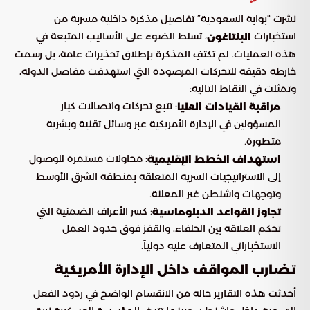
نشرت “بوابة السعودية” تفاصيل مذكرة داخلية مسربة من
استخبارات
، تسلط الضوء على الأساليب المتبعة في
البنتاغون
هذه العمليات. لم تكتفِ المذكرة بإطلاق تحذيرات عامة، بل رسمت
خارطة دقيقة للتحركات المرصودة التي استهدفت مفاصل الدولة،
وتمثلت في النقاط التالية:
: تتبع تحركات واتصالات كبار
مراقبة القيادات العليا
المسؤولين في الإدارة الأمريكية عبر وسائل تقنية وبشرية
متطورة.
: محاولات مستمرة للوصول
استهداف الخطط الإقليمية
إلى الاستراتيجيات السرية المتعلقة بمنطقة الشرق الأوسط
وتوجهات واشنطن غير المعلنة.
: كسر الأعراف الضمنية التي
تجاوز القواعد الدبلوماسية
تحكم العلاقة بين الحلفاء، والقفز فوق حدود العمل
الاستخباراتي المتعارف عليه دولياً.
تضارب المواقف داخل الإدارة الأمريكية
أحدثت هذه التقارير حالة من الانقسام الواضح في ردود الفعل