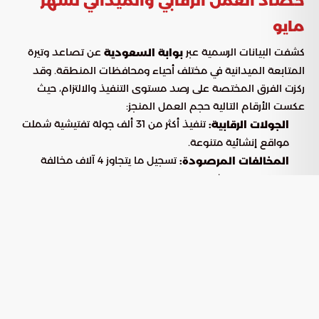
حصاد العمل الرقابي والميداني لشهر
مايو
كشفت البيانات الرسمية عبر
عن تصاعد وتيرة
بوابة السعودية
المتابعة الميدانية في مختلف أحياء ومحافظات المنطقة. وقد
ركزت الفرق المختصة على رصد مستوى التنفيذ والالتزام، حيث
عكست الأرقام التالية حجم العمل المنجز:
تنفيذ أكثر من 31 ألف جولة تفتيشية شملت
الجولات الرقابية:
مواقع إنشائية متنوعة.
تسجيل ما يتجاوز 4 آلاف مخالفة
المخالفات المرصودة:
تتعلق بتجاوز الاشتراطات والمعايير المعتمدة.
معالجة ما يزيد عن 19 ألف بلاغ مقدم
التفاعل المجتمعي:
من الجمهور، مما يعكس الشراكة الفعالة بين المركز والمجتمع.
أبرز التجاوزات الفنية المؤثرة على جودة
التنفيذ
أثناء عمليات الفحص المستمرة، حددت الفرق الرقابية مجموعة
من الممارسات التي تتعارض مع
ومعايير
كود البناء السعودي