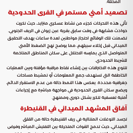
المحتلة.
تصعيد أمني مستمر في القرى الحدودية
تأتي هذه التحركات كجزء من نشاط عسكري متزايد، حيث تكررت
حوادث مشابهة في وقت سابق بقرية عين زيوان في الريف الجنوبي.
تضمنت تلك الوقائع احتجاز مواطنين لعدة ساعات بهدف التحقيق
الميداني قبل إخلاء سبيلهم، مما يوضح نهج الضغط الأمني
المتواصل الذي يمارسه الاحتلال على سكان المناطق المتاخمة
للشريط الحدودي.
تتنوع هذه الاختراقات بين إنشاء نقاط مراقبة مؤقتة وبين العمليات
الخاطفة التي تستهدف جمع المعلومات أو تمشيط مساحات
جغرافية محددة. يعكس هذا النمط حالة من عدم الاستقرار الدائم،
ويضع سكان القرى الحدودية في مواجهة مباشرة مع إجراءات
أمنية تعسفية تتكرر بشكل دوري وممنهج.
آفاق المشهد الميداني في القنيطرة
تجسد التوغلات المتتالية في ريف القنيطرة حالة من القلق
الميداني، حيث تدمج القوات المتحركة بين التفتيش المباشر وفرض