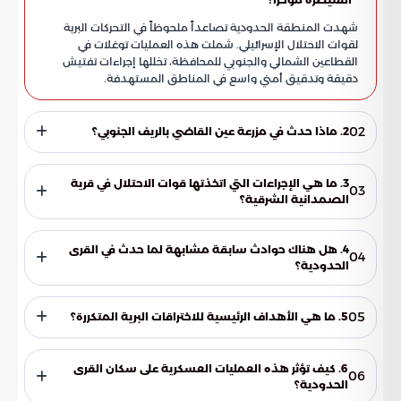
شهدت المنطقة الحدودية تصاعداً ملحوظاً في التحركات البرية
لقوات الاحتلال الإسرائيلي. شملت هذه العمليات توغلات في
القطاعين الشمالي والجنوبي للمحافظة، تخللها إجراءات تفتيش
دقيقة وتدقيق أمني واسع في المناطق المستهدفة.
02
2. ماذا حدث في مزرعة عين القاضي بالريف الجنوبي؟
توغلت قوة عسكرية مدعومة بخمس آليات قتالية في مزرعة عين
القاضي. قامت هذه القوة بتنفيذ عمليات مداهمة وتفتيش لعدد
3. ما هي الإجراءات التي اتخذتها قوات الاحتلال في قرية
03
من المنازل السكنية في المنطقة، قبل أن تنسحب لاحقاً من
الصمدانية الشرقية؟
الموقع وتعود إلى أدراجها.
شهدت قرية الصمدانية الشرقية في الريف الشمالي دخول آليات
تابعة للاحتلال، حيث قامت بإنشاء حاجز تفتيش مؤقت. كان الغرض
4. هل هناك حوادث سابقة مشابهة لما حدث في القرى
04
من هذا الحاجز هو التدقيق الأمني والرقابة على المارة، ومن ثم
الحدودية؟
تراجعت القوة باتجاه الأراضي المحتلة.
نعم، تكررت حوادث مشابهة في وقت سابق بقرية عين زيوان في
الريف الجنوبي. تضمنت تلك الحوادث احتجاز مواطنين لعدة ساعات
05
5. ما هي الأهداف الرئيسية للاختراقات البرية المتكررة؟
بهدف التحقيق الميداني معهم، مما يعكس نهج الضغط الأمني
المتواصل على السكان المحليين.
تتنوع أهداف هذه الاختراقات بين إنشاء نقاط مراقبة مؤقتة وبين
تنفيذ عمليات خاطفة. تهدف هذه العمليات بشكل أساسي إلى
6. كيف تؤثر هذه العمليات العسكرية على سكان القرى
06
جمع المعلومات الاستخباراتية أو تمشيط مساحات جغرافية
الحدودية؟
محددة لضمان السيطرة الأمنية على المنطقة الحدودية.