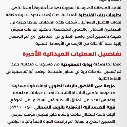
تشهد المنطقة الحدودية السورية تصاعداً ملحوظاً فيما يخص
الميدانية، حيث رُصدت تحركات برية مكثفة
تطورات ريف القنيطرة
لقوات الاحتلال الإسرائيلي. شملت هذه العمليات نقاطاً حيوية في
القطاعين الشمالي والجنوبي للمحافظة، وتخللها إجراءات تفتيش
دقيقة وتدقيق أمني واسع النطاق في المناطق التي تم الوصول
إليها، مما أثار حالة من الترقب في الأوساط المحلية.
تفاصيل العمليات الميدانية الأخيرة
وفقاً لما رصدته
من مستجدات ميدانية، فقد
بوابة السعودية
تم تسجيل اختراقات برية في محاور متعددة، نوضح أبرز تفاصيلها في
النقاط التالية:
: توغلت قوة عسكرية
مزرعة عين القاضي بالريف الجنوبي
مدعومة بخمس آليات قتالية، حيث نفذت عمليات مداهمة
وتفتيش لعدد من المنازل السكنية قبل أنسحابها من الموقع.
: شهدت دخول
قرية الصمدانية الشرقية بالريف الشمالي
آليات تابعة للاحتلال قامت بإنشاء حاجز تفتيش مؤقت لغرض
التدقيق الأمني والرقابة، ثم تراجعت القوة لاحقاً باتجاه الأراضي