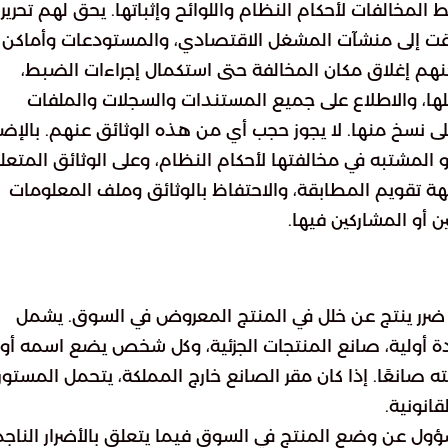
لمخالفات لأحكام النظام واللوائح وإثباتها. يحق لهم تحرير
وقت إلى منشآت المشغل الاقتصادي، والمستودعات وأماكن
مكنهم إغلاق مكان المخالفة حتى استكمال إجراءات الضبط،
ها، والاطلاع على جميع المستندات والسجلات والملفات
لى نسخ منها. لا يجوز حجب أي من هذه الوثائق عنهم. بالإض
 المشتبه في مخالفتها لأحكام النظام، وعلى الوثائق المتعل
هة تقويم المطابقة، والاحتفاظ بالوثائق وملف المعلومات
 أو المشاركين فيها.
ل ضرر ينتج عن خلل في المنتج المعروض في السوق. يشمل
ادة أولية، صانع المنتجات الجزئية، وكل شخص يضع اسمه أو
ه صانعًا. إذا كان مقر الصانع خارج المملكة، يتحمل المستور
انونية.
ؤول عن وضع المنتج في السوق فيما يتعلق بالأضرار الناج