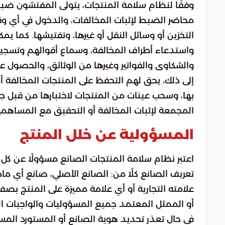
وفقًا لنظام سلامة المنتجات، يتولى المفتشون ضبط ا
محاضر الضبط لإثبات المخالفات، والدخول في أي 
التخزين أو وسائل النقل أو غيرها، وتفتيشها. كما ي
واستدعاء أطراف المخالفة، وسماع أقوالهم وتسجيل
والشكاوى والفواتير وغيرها من الوثائق، والحصول ع
إلى ذلك، يحق لهم التحفظ على المنتجات المخالفة أو
بها، وسحب عينات من المنتجات لاختبارها من قبل ج
المجمعة لإثبات المخالفة أو التحقيق مع المساهمين
المسؤولية عن خلل المنتج
اعتبر نظام سلامة المنتجات الصانع مسؤولًا عن ك
تعريف الصانع كلًا من: الصانع الأصلي، صانع أي م
علامته التجارية أو أي علامة مميزة على المنتج بصفت
أو الممثل المعتمد جميع المسؤوليات والواجبات الق
في حال تعذر تحديد هوية الصانع أو المستورد المس