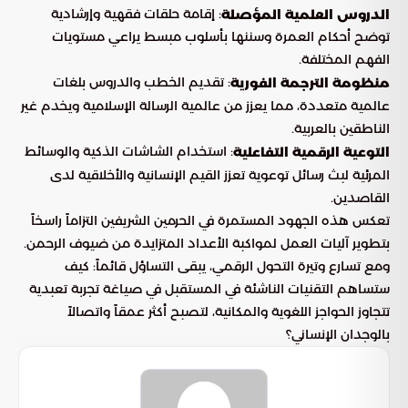
: إقامة حلقات فقهية وإرشادية
الدروس العلمية المؤصلة
توضح أحكام العمرة وسننها بأسلوب مبسط يراعي مستويات
الفهم المختلفة.
: تقديم الخطب والدروس بلغات
منظومة الترجمة الفورية
عالمية متعددة، مما يعزز من عالمية الرسالة الإسلامية ويخدم غير
الناطقين بالعربية.
: استخدام الشاشات الذكية والوسائط
التوعية الرقمية التفاعلية
المرئية لبث رسائل توعوية تعزز القيم الإنسانية والأخلاقية لدى
القاصدين.
تعكس هذه الجهود المستمرة في الحرمين الشريفين التزاماً راسخاً
بتطوير آليات العمل لمواكبة الأعداد المتزايدة من ضيوف الرحمن.
ومع تسارع وتيرة التحول الرقمي، يبقى التساؤل قائماً: كيف
ستساهم التقنيات الناشئة في المستقبل في صياغة تجربة تعبدية
تتجاوز الحواجز اللغوية والمكانية، لتصبح أكثر عمقاً واتصالاً
بالوجدان الإنساني؟