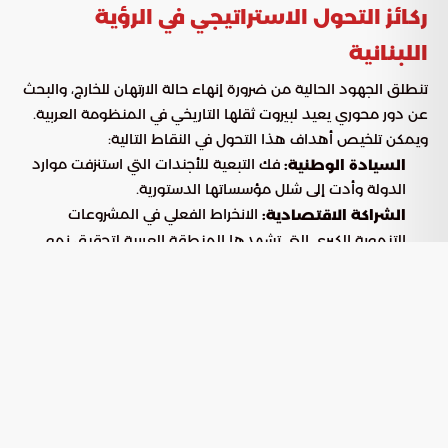
ركائز التحول الاستراتيجي في الرؤية
اللبنانية
تنطلق الجهود الحالية من ضرورة إنهاء حالة الارتهان للخارج، والبحث
عن دور محوري يعيد لبيروت ثقلها التاريخي في المنظومة العربية.
ويمكن تلخيص أهداف هذا التحول في النقاط التالية:
فك التبعية للأجندات التي استنزفت موارد
السيادة الوطنية:
الدولة وأدت إلى شلل مؤسساتها الدستورية.
الانخراط الفعلي في المشروعات
الشراكة الاقتصادية:
التنموية الكبرى التي تشهدها المنطقة العربية لتحقيق نمو
مستدام.
الانتقال من دور الساحة المتوترة إلى دور
الاستقرار الأمني:
الشريك الاستراتيجي في تعزيز السلم والأمن الإقليمي.
من ثقافة النزاع إلى آفاق البناء والنمو
واجه لبنان لسنوات طويلة تداعيات استخدامه كمنصة لمشاريع
إقليمية توسعية، مما أدى إلى عزلة دبلوماسية وانهيارات مالية
واجتماعية غير مسبوقة. وتبرز اليوم حاجة ملحة لاستبدال لغة