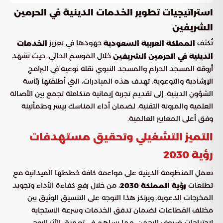
استراتيجيات تطوير الخدمات الدينية في الحرمين
الشريفين
تُكثف
جهودها في تعزيز
المملكة العربية السعودية
الخدمات
خلال الموسم الحالي، حيث تشهد
الدينية في الحرمين الشريفين
أروقة المسجد الحرام والمسجد النبوي نقلة نوعية في البرامج
الإرشادية والتوعوية. تهدف هذه المبادرات، التي أطلقتها رئاسة
الشؤون الدينية، إلى تقديم تجربة إيمانية متكاملة تجمع بين الأصالة
العلمية والمرونة التقنية، لضمان أداء المناسك بيسر وطمأنينة
وفق أعلى المعايير العالمية.
التميز التشغيلي وتحقيق مستهدفات
رؤية 2030
تعمل المنظومة الدينية على مواءمة كافة خططها الميدانية مع
تطلعات
، من خلال رفع كفاءة الأداء وتجويد
رؤية المملكة 2030
المخرجات الدعوية. ويرتكز هذا التوجه على التنسيق الوثيق بين
مختلف القطاعات لضمان تدفق الخدمات وسرعة الاستجابة
لاحتياجات ضيوف الرحمن، مما يساهم في تعميق الأثر الروحي