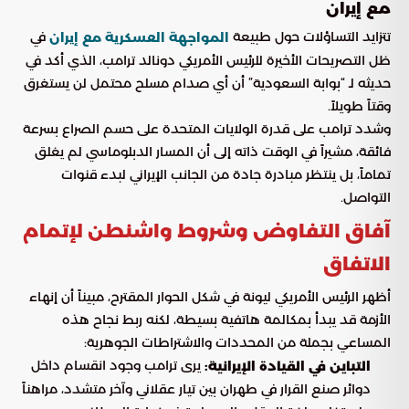
مع إيران
تتزايد التساؤلات حول طبيعة
في
المواجهة العسكرية مع إيران
ظل التصريحات الأخيرة للرئيس الأمريكي دونالد ترامب، الذي أكد في
حديثه لـ “بوابة السعودية” أن أي صدام مسلح محتمل لن يستغرق
وقتاً طويلاً.
وشدد ترامب على قدرة الولايات المتحدة على حسم الصراع بسرعة
فائقة، مشيراً في الوقت ذاته إلى أن المسار الدبلوماسي لم يغلق
تماماً، بل ينتظر مبادرة جادة من الجانب الإيراني لبدء قنوات
التواصل.
آفاق التفاوض وشروط واشنطن لإتمام
الاتفاق
أظهر الرئيس الأمريكي ليونة في شكل الحوار المقترح، مبيناً أن إنهاء
الأزمة قد يبدأ بمكالمة هاتفية بسيطة، لكنه ربط نجاح هذه
المساعي بجملة من المحددات والاشتراطات الجوهرية:
يرى ترامب وجود انقسام داخل
التباين في القيادة الإيرانية:
دوائر صنع القرار في طهران بين تيار عقلاني وآخر متشدد، مراهناً