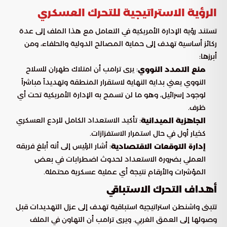
الرؤية الاستراتيجية للتحرك العسكري
تستند رؤية الإدارة الأمريكية في التعامل مع هذا الملف إلى عدة
ركائز أساسية تهدف إلى حماية المصالح الدولية والحلفاء، ومن
أبرزها:
: يرى ترامب أن امتلاك طهران للسلاح
منع التمدد النووي
النووي يعني بداية النهاية لاستقرار المنطقة وتهديداً مباشراً
لوجود إسرائيل، وهو ما لن تسمح به الإدارة الأمريكية تحت أي
ظرف.
: تأكيد الاستعداد الكامل للردع العسكري
الجاهزية الميدانية
كخيار أول في حال استمرار الاستفزازات.
: أشار الرئيس إلى أنه أبلغ فريقه
إدارة التوقعات الاقتصادية
العملي بضرورة الاستعداد لحدوث اضطرابات في بعض
المؤشرات والأرقام نتيجة أي عملية عسكرية محتملة.
أهداف التحرك الاستباقي
تتبنى واشنطن استراتيجية استباقية تهدف إلى عزل التهديدات قبل
وصولها إلى العمق الغربي. ويرى ترامب أن التهاون في الملف