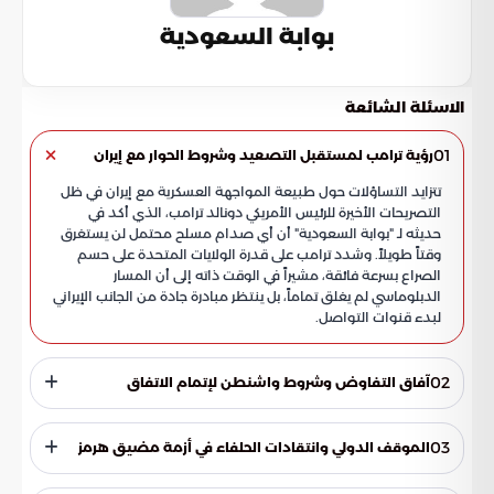
بوابة السعودية
الاسئلة الشائعة
01
رؤية ترامب لمستقبل التصعيد وشروط الحوار مع إيران
تتزايد التساؤلات حول طبيعة المواجهة العسكرية مع إيران في ظل
التصريحات الأخيرة للرئيس الأمريكي دونالد ترامب، الذي أكد في
حديثه لـ "بوابة السعودية" أن أي صدام مسلح محتمل لن يستغرق
وقتاً طويلاً. وشدد ترامب على قدرة الولايات المتحدة على حسم
الصراع بسرعة فائقة، مشيراً في الوقت ذاته إلى أن المسار
الدبلوماسي لم يغلق تماماً، بل ينتظر مبادرة جادة من الجانب الإيراني
لبدء قنوات التواصل.
02
آفاق التفاوض وشروط واشنطن لإتمام الاتفاق
أظهر الرئيس الأمريكي ليونة في شكل الحوار المقترح، مبيناً أن إنهاء
الأزمة قد يبدأ بمكالمة هاتفية بسيطة، لكنه ربط نجاح هذه
03
الموقف الدولي وانتقادات الحلفاء في أزمة مضيق هرمز
المساعي بجملة من المحددات والاشتراطات الجوهرية:
أعرب ترامب عن استيائه من تذبذب مواقف القوى الكبرى