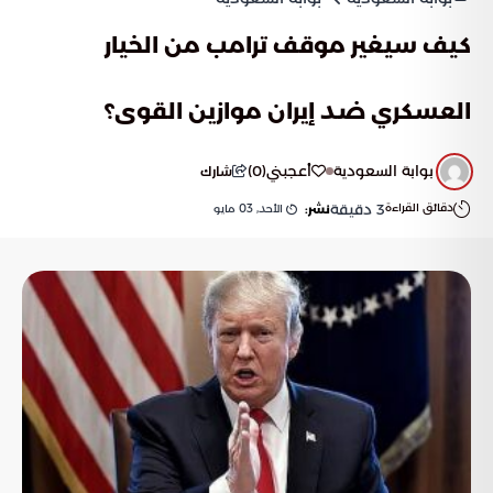
كيف سيغير موقف ترامب من الخيار
العسكري ضد إيران موازين القوى؟
بوابة السعودية
أعجبني
(
0
)
شارك
دقائق القراءة
3
دقيقة
الأحد, 03 مايو
نشر: