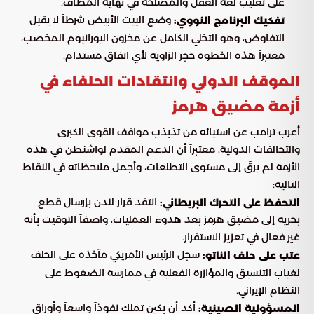
على تغليب لغة العقل والمصلحة في نهاية المطاف.
وضع البيت الأبيض شرطاً لا يقبل
تفكيك البرنامج النووي:
التفاوض، وهو التخلي الكامل عن مخزون اليورانيوم المخصب،
معتبراً هذه الخطوة حجر الزاوية لأي اتفاق مستدام.
الموقف الدولي وانتقادات الحلفاء في
أزمة مضيق هرمز
أعرب ترامب عن استيائه من تذبذب مواقف القوى الكبرى
والتحالفات الدولية، معتبراً أن الدعم المقدم لواشنطن في هذه
الأزمة لم يرقَ إلى مستوى التطلعات، وأجمل ملاحظاته في النقاط
التالية:
انتقد قرار لندن بإرسال قطع
التحفظ على التحرك البريطاني:
بحرية إلى مضيق هرمز بعد هدوء العمليات، واصفاً التوقيت بأنه
غير فعال في تعزيز الاستقرار.
سجل الرئيس الأمريكي مآخذه على الحلف
عتب على حلف الناتو:
لغياب التنسيق والمؤازرة الفعلية في ممارسة الضغوط على
النظام الإيراني.
أكد أن بكين تملك نفوذاً واسعاً وأوراق
المسؤولية الصينية: