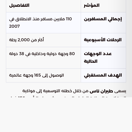
المؤشر
التفاصيل
110 ملايين مسافر منذ الانطلاق في
إجمالي المسافرين
2007
أكثر من 2,000 رحلة
الرحلات الأسبوعية
80 وجهة دولية وداخلية في 38 دولة
عدد الوجهات
الحالية
الوصول إلى 165 وجهة عالمية
الهدف المستقبلي
يسعى
من خلال خطته التوسعية إلى مواكبة
طيران ناس
الاستراتيجية الوطنية للطيران المدني، حيث يربط حالياً بين 156 خط
سير مختلف. وتؤكد هذه الأرقام ريادة الشركة كأفضل طيران
اقتصادي في الشرق الأوسط، وقدرتها على المساهمة الفعالة في
تحقيق مستهدفات المملكة السياحية واللوجستية.
ختاماً، يضع طيران ناس معايير جديدة في
خدمة ضيوف الرحمن