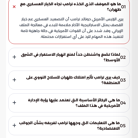
ما هو الموقف الذي اتخذه ترامب تجاه الخيار العسكري مع
01
طهران؟
يرى الرئيس الأمريكي دونالد ترامب أن التصعيد العسكري عبر خيار
القصف يمثل الاستراتيجية الأكثر ملاءمة للبدء في معالجة الملف
الإيراني. وقد شدد على أن القوات الأمريكية في حالة جاهزية تامة
لتنفيذ هذه المهام للرد على أي استفزازات محتملة.
لماذا تضع واشنطن حداً لمنع انهيار الاستقرار في الشرق
02
الأوسط؟
تعتبر واشنطن استقرار المنطقة أمراً حيوياً لتفادي انتقال حالة
الفوضى إلى القارة الأوروبية وصولاً إلى الولايات المتحدة الأمريكية.
كيف يرى ترامب تأثير امتلاك طهران للسلاح النووي على
03
تهدف هذه الخطوة إلى حماية المصالح الدولية وضمان عدم
المنطقة؟
تمدد الصراعات إلى العمق الغربي.
يعتقد ترامب أن امتلاك طهران للسلاح النووي يمثل بداية النهاية
لاستقرار منطقة الشرق الأوسط. كما يراه تهديداً مباشراً لوجود
ما هي الركائز الأساسية التي تعتمد عليها رؤية الإدارة
04
الحلفاء، وتحديداً إسرائيل، وهو أمر أكدت الإدارة الأمريكية أنها لن
الأمريكية في هذا الملف؟
تسمح به تحت أي ظرف من الظروف.
تستند الرؤية الأمريكية إلى ثلاثة ركائز أساسية: أولاً، منع التمدد
النووي الإيراني. ثانياً، الحفاظ على الجاهزية الميدانية الكاملة كخيار
ما هي التعليمات التي وجهها ترامب لفريقه بشأن الجوانب
05
أول للردع. ثالثاً، إدارة التوقعات الاقتصادية والتعامل مع أي
الاقتصادية؟
اضطرابات قد تنجم عن التحركات العسكرية.
أبلغ الرئيس ترامب فريقه العملي بضرورة الاستعداد لحدوث