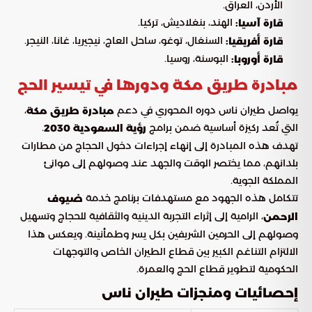
الأردن، العراق.
الهند، بنغلاديش، تركيا.
قارة آسيا:
السنغال، توغو، ساحل العاج، نيجيريا، غانا، النيجر.
قارة أفريقيا:
البوسنة، روسيا.
قارة أوروبا:
مبادرة طريق مكة ودورها في تيسير الحج
يواصل طيران ناس دوره المحوري في دعم
،
مبادرة طريق مكة
التي تُعد ركيزة أساسية ضمن برامج
.
رؤية السعودية 2030
تهدف هذه المبادرة إلى إنهاء إجراءات دخول الحجاج من مطارات
بلدانهم، مما يختصر الوقت والجهد عند وصولهم إلى موانئ
المملكة الجوية.
تتكامل هذه الجهود مع مستهدفات برنامج خدمة
ضيوف
، الرامية إلى إثراء التجربة الدينية والثقافية للحجاج وتسهيل
الرحمن
وصولهم إلى الحرمين الشريفين بكل يسر وطمأنينة. ويعكس هذا
الالتزام التناغم الكبير بين قطاع الطيران الخاص والتوجهات
الحكومية لتطوير قطاع الحج والعمرة.
إحصائيات ومنجزات طيران ناس