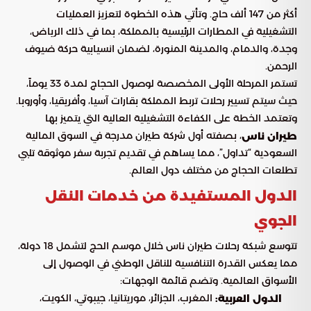
أكثر من 147 ألف حاج. وتأتي هذه الخطوة لتعزيز العمليات
التشغيلية في المطارات الرئيسية بالمملكة، بما في ذلك الرياض،
وجدة، والدمام، والمدينة المنورة، لضمان انسيابية حركة ضيوف
الرحمن.
تستمر المرحلة الأولى المخصصة لوصول الحجاج لمدة 33 يوماً،
حيث سيتم تسيير رحلات تربط المملكة بقارات آسيا، وأفريقيا، وأوروبا.
وتعتمد الخطة على الكفاءة التشغيلية العالية التي يتميز بها
، بصفته أول شركة طيران مدرجة في السوق المالية
طيران ناس
السعودية “تداول”، مما يساهم في تقديم تجربة سفر موثوقة تلبي
تطلعات الحجاج من مختلف دول العالم.
الدول المستفيدة من خدمات النقل
الجوي
تتوسع شبكة رحلات طيران ناس خلال موسم الحج لتشمل 18 دولة،
مما يعكس القدرة التنافسية للناقل الوطني في الوصول إلى
الأسواق العالمية. وتضم قائمة الوجهات:
المغرب، الجزائر، موريتانيا، جيبوتي، الكويت،
الدول العربية: