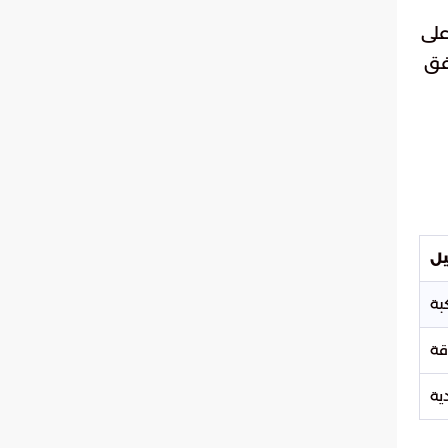
على
فق
يل
قة
ية