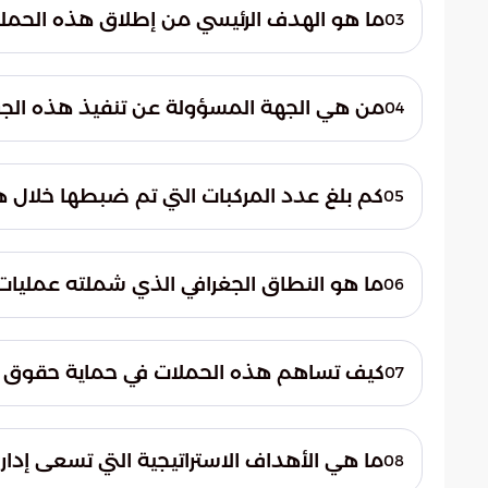
المملكة. شملت هذه المخالفات الوقوف غير 
ما هو الهدف الرئيسي من إطلاق هذه الحملة 
03
يعكس جدية الجهات الأمنية في فرض النظام 
تهدف الحملة بشكل أساسي إلى تعزيز الانضب
ذوي الإعاقة. تسعى الإدارة العامة للمرور م
من هي الجهة المسؤولة عن تنفيذ هذه الجولا
04
الغالية إلى المرافق والخدمات الحيوية دون أي
تتولى الإدارة العامة للمرور بجميع فروعها ف
الجولات الميدانية. وتقوم الفرق الميدانية ال
كم بلغ عدد المركبات التي تم ضبطها خلال ه
05
الالتزام التام بالأنظمة المرورية المتبعة.
اتخاذ الإجراءات النظامية بحق أصحاب هذه ا
ما هو النطاق الجغرافي الذي شملته عمليا
06
بشكل غير قانوني.
شملت الحملة المرورية جميع مناطق المملكة ا
الرقابية في مختلف المدن والمحافظات لضمان 
كيف تساهم هذه الحملات في حماية حقوق ذ
07
انسيابية الحركة في المواقف المخصصة.
تساهم هذه التحركات في تفعيل اللوائح المرو
المواقف متاحة لمستحقيها فقط. كما تعمل ع
ما هي الأهداف الاستراتيجية التي تسعى إدارا
08
المخولين، مما يحفظ كرامة وحقوق ذوي الإعا