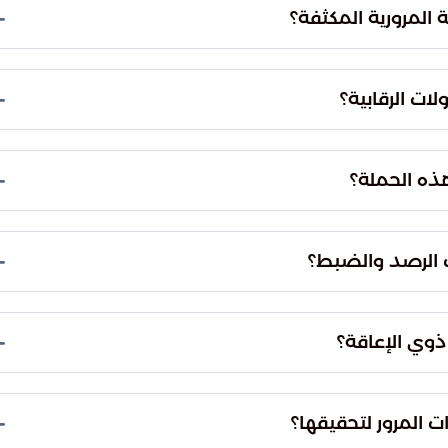
القانوني في المساحات المخصصة لذوي الإعاقة، مما
المرورية المكثفة؟
وحماية حقوق الجميع.
اط العام في الطرقات وضمان احترام حقوق الأشخاص
ن خلال هذه الإجراءات إلى تسهيل وصول هذه الفئة
ت الرقابية؟
 عوائق تذكر.
ي مناطق المملكة العربية السعودية مسؤولية تنفيذ هذه
تابعة لها بمراقبة المواقف العامة والخاصة لضمان
ذه الحملة؟
أعلنت الإدارة العامة للمرور أن الفرق الميدانية تمكنت من ضبط 2642 مركبة مخالفة للأنظمة. وقد تم
لمركبات التي استغلت المواقف المخصصة لذوي الإعاقة
ت الرصد والضبط؟
لعربية السعودية دون استثناء. وقد انتشرت الفرق
تغطية شاملة ورصد كافة التجاوزات التي تؤثر على
وي الإعاقة؟
رية الصارمة بحق المتجاوزين، مما يضمن بقاء هذه
لى منع استغلال هذه المساحات من قبل الأفراد غير
ت المرور لتحقيقها؟
قة في التنقل.