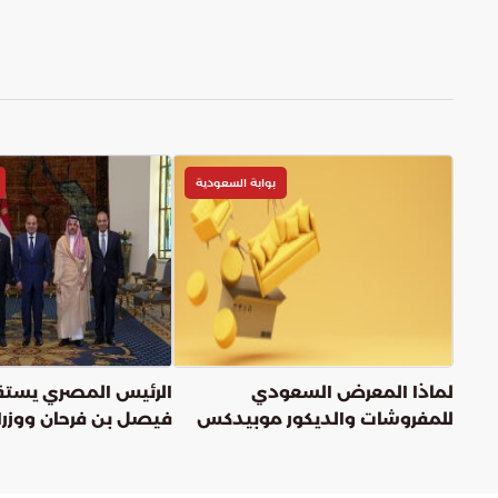
بوابة السعودية
لماذا المعرض السعودي
الرئيس المصري يستقب
للمفروشات والديكور موبيدكس
فيصل بن فرحان ووزراء
هو الأبرز في 2025؟
باكستان ومصر وتركيا