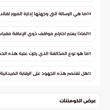
تندرج هذه الحملة ضمن إطار عمل مستدام يه
وتشمل الأهداف تعزيز الوعي المجتمعي، وضمان
ما هي الرسالة التي وجهتها إدارة المرور لقائ
09
نظام المرور على كل من يتجاوز الأنظمة والتعل
حثت الجهات المرورية جميع قائدي المركبات عل
بالأنظمة. وشددت على ضرورة تجنب السلوكيات
لماذا يعتبر احترام مواقف ذوي الإعاقة مقياس
10
إحراجهم، مؤكدة أن الالتزام هو دليل الوعي ا
يعتبر احترام حقوق الآخرين، وخاصة الفئات الأك
فالسلوك المنضبط في الطريق يعبر عن احترام ا
ما هو نوع المخالفة الذي ركزت عليه هذه ال
11
لترسيخه كقيمة مجتمعية ثابتة ودائمة.
تركزت الجهود الرقابية بشكل دقيق على مخال
الإعاقة. وهي مخالفة صريحة لنظام المرور تس
هل تقتصر هذه الجهود على الرقابة الميداني
12
لمصالح الأشخاص ذوي الإعاقة.
بجانب الرقابة الميدانية والضبط، تسعى الحملة
التوعية. والهدف هو أن يصبح الالتزام نابعا
الرقابة أو الغرامات المالية المترتبة على المخال
عرض الكومنتات