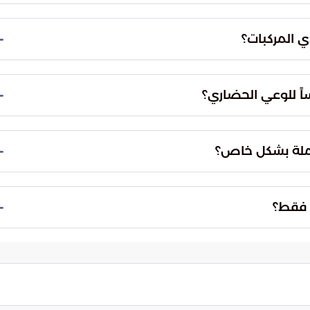
دف إلى فرض النظام العام في الشوارع والمواقف.
 انسيابية حركة السير، وتطبيق العقوبات المقررة في
دي المركبات؟
يمات.
ى استشعار المسؤولية الاجتماعية والتقيد التام
 الخاطئة التي قد تتسبب في تعطيل الآخرين أو
اً للوعي الحضاري؟
لحضاري.
ثر احتياجاً، انعكاساً لمستوى الرقي والوعي في المجتمع.
لنظام وتقدير احتياجات الآخرين، وهو ما تسعى الحملة
حملة بشكل خاص؟
فة الوقوف غير القانوني في المواقف المخصصة لذوي
توجب العقوبة، نظراً لما تسببه من ضرر مباشر وتعطيل
ة فقط؟
 إلى إحداث تغيير في السلوكيات الفردية من خلال
ً من قناعة شخصية بأهمية النظام، وليس فقط خوفاً من
فة.