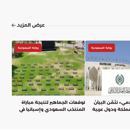
عرض المزيد
بوابة السعودية
بوابة السعودية
مي» تثمّن البيانَ
توقعات الجماهير لنتيجة مباراة
مملكة ودول عربية
المنتخب السعودي وإسبانيا في
ن قرارات حكومة
كأس العالم
لضفّة