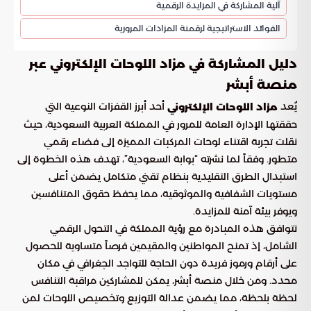
آلية المشاركة في المزايدة الرقمية
الفوائد الاستراتيجية لرقمنة المزادات المرورية
دليل المشاركة في مزاد اللوحات الإلكتروني عبر
منصة أبشر
يُعد
أحد أبرز القفزات النوعية التي
مزاد اللوحات الإلكتروني
حققتها الإدارة العامة للمرور في المملكة العربية السعودية، حيث
نقلت تجربة اقتناء لوحات المركبات المميزة إلى فضاء رقمي
متطور. وفقاً لما نشرته “بوابة السعودية”، تهدف هذه الخطوة إلى
استبدال الطرق التقليدية بنظام تقني متكامل يضمن أعلى
مستويات الشفافية والموثوقية، مما يحفظ حقوق المتنافسين
ويوفر بيئة آمنة للمزايدة.
تتوافق هذه المبادرة مع رؤية المملكة في التحول الرقمي
الشامل، إذ تمنح المواطنين والمقيمين فرصاً متساوية للحصول
على أرقام ورموز فريدة دون الحاجة للتواجد الجغرافي في مكان
محدد. ومن خلال منصة أبشر، يمكن للمشاركين مراقبة التنافس
لحظة بلحظة، مما يضمن عدالة التوزيع وتخصيص اللوحات لمن