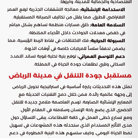
الاقتصادية والجمالية للمدينة، وأبرزها:
معالجة التشققات الجذرية لرفع العمر
الاستدامة الإنشائية:
الافتراضي للطرق، مما يقلل من تكاليف الصيانة المستقبلية.
خلق مسارات منظمة تساهم بشكل مباشر
السلامة العامة:
في خفض معدلات الحوادث داخل الأحياء المكتظة.
فك الاختناقات في نقاط الربط الرئيسية، مما
السيولة الحركية:
يضمن تدفقاً سلساً للمركبات خاصة في أوقات الذروة.
توفير بنية تحتية قوية تساند التمدد
دعم التوسع العمراني:
السكاني وتلبي تطلعات جودة الحياة في المملكة.
مستقبل جودة التنقل في مدينة الرياض
تمثل هذه التحديثات ركيزة أساسية في استراتيجية تحويل الرياض
إلى وجهة عالمية رائدة. فمن خلال دمج التقنيات الحديثة مع
المعايير الإنشائية الصارمة، ترسم العاصمة ملامح جديدة للتنقل
الحضري الذي يضع راحة الإنسان وسلامته في المقام الأول.
ومع تسارع خطى العمل في كافة القطاعات، يبقى التساؤل حول
مدى التأثير المستدام الذي ستحدثه هذه المشروعات في تسهيل
نمط الحياة اليومي، وكيف ستسهم هذه البنية المطورة في دعم