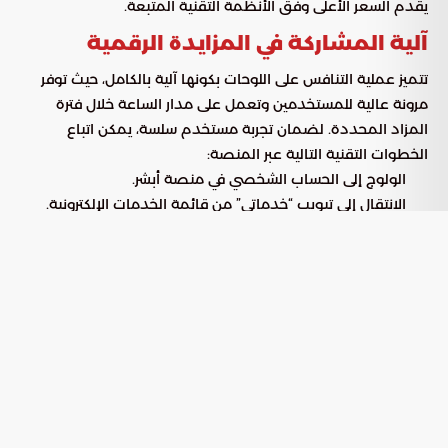
يقدم السعر الأعلى وفق الأنظمة التقنية المتبعة.
آلية المشاركة في المزايدة الرقمية
تتميز عملية التنافس على اللوحات بكونها آلية بالكامل، حيث توفر
مرونة عالية للمستخدمين وتعمل على مدار الساعة خلال فترة
المزاد المحددة. لضمان تجربة مستخدم سلسة، يمكن اتباع
الخطوات التقنية التالية عبر المنصة:
الولوج إلى الحساب الشخصي في منصة أبشر.
الانتقال إلى تبويب “خدماتي” من قائمة الخدمات الإلكترونية.
اختيار قطاع المرور من القائمة المتاحة.
الضغط على خدمة
لاستعراض
مزاد اللوحات الإلكتروني
اللوحات والمشاركة في التنافس.
الفوائد الاستراتيجية لرقمنة المزادات
المرورية
يمثل التحول نحو المزادات الرقمية ركيزة أساسية في تطوير
الخدمات الحكومية، حيث يركز على تحسين جودة التجربة وتقليص
التعقيدات الإجرائية. وتتجلى أهمية هذه الخدمة في عدة جوانب