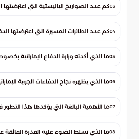
وقد شملت هذه الهجمات صواريخ باليستية وطائ
كم عدد الصواريخ الباليستية التي اعترضتها الد
03
اعترضت الدفا
العدد القدرة الفائقة لهذه الدفاعات على الت
كم عدد الطائرات المسيرة التي اعترضتها الدفا
04
متناهية.
والقدرات المتطورة في التعامل مع التهديدات 
ما الذي أكدته وزارة الدفاع الإماراتية بخص
05
أكدت وزارة الدفاع الإماراتية استمرار قواتها 
سياق الجهود المستمرة لضمان الأمن والاستق
ما الذي يظهره نجاح الدفاعات الجوية الإمار
06
الإقليمية.
يُظهر هذا النجاح الجاهزية العالية والقدرات ال
يؤكد أهمية تعزيز القدرات الدفاعية بشكل مس
ما الأهمية البالغة التي يؤكدها هذا التطور ف
07
التهديدات المختلفة.
يؤكد هذا التطور الأهمية البالغة لتعزيز القد
والمتزامنة تتطلب تحديثًا دائمًا وتطويرًا مست
ما الذي تسلط الضوء عليه القدرة الفائقة 
08
على المدى الطويل.