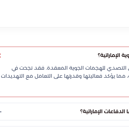
ة الإماراتية؟
زًا في التصدي للهجمات الجوية المعقدة. فقد نجحت في
باليستيًا و37 طائرة مسيرة، مما يؤكد فعاليتها وقدرتها على التعامل مع التهديدات
لدفاعات الإماراتية؟
دت لها الدفاعات الجوية الإماراتية يعود إلى إيران.