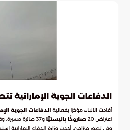
الدفاعات الجوية الإماراتية 
أفادت الأنباء مؤخرًا بفعالية
الدفاعات الجوية الإما
اعتراض 20
و37 طائرة مسيرة. وقد أُعلن أن مصدر هذه الهجمات يعود إلى إيران.
صاروخًا باليستيًا
وفي تطور متزامن، أكدت وزارة الدفاع الإماراتية است