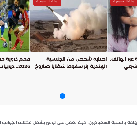
بوابة السعودية
بوابة السعودية
 عبر الهاتف:
إصابة شخص من الجنسية
قمم كروية مر
شرعي
الهندية إثر سقوط شظايا صاروخ
2026.. ديرب
في منطقة الشوامخ بأبوظبي
ومباريات حاس
21 يسجل 474 ريالا