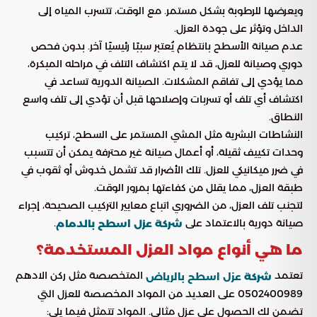
ويعرضها للرطوبة بشكل مستمر. مع الوقت، تتسرب المياه إلى
الداخل وتؤثر على جودة العزل.
عدم صيانة الأسطح بانتظام يُعتبر سببًا رئيسيًا آخر. بدون فحص
دوري وصيانة للعزل، قد لا يتم اكتشاف التلف في مراحله المبكرة،
مما يؤدي إلى تفاقم المشكلات. الصيانة الدورية تساعد في
اكتشاف أي تلف أو تسربات وإصلاحها قبل أن تؤدي إلى تلف واسع
النطاق.
النشاطات البشرية مثل المشي المستمر على السطح، تركيب
وحدات تكييف ثقيلة، أو أعمال صيانة غير محترفة يمكن أن تتسبب
في ضرر ميكانيكي للعزل. تلك الأضرار قد تشمل خدوش أو ثقوب في
طبقة العزل، مما يقلل من كفاءتها بمرور الوقت.
لتجنب تلف العزل، من الضروري اتباع معايير التركيب الصحيحة، إجراء
صيانة دورية بالاعتماد على
.
شركة عزل اسطح بالدمام
ما هي أنواع مواد العزل المستخدمة؟
تعتمد
المتخصصة مثل ركن الادهم
عزل اسطح بالرياض
شركة
0502400989 على العديد من المواد المخصصة للعزل التي
تضمن لك الحصول على عزل مثالي. المواد تتمثل فيما يلي: