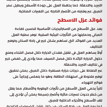
التبريد والتدفئة. كما يحافظ العزل على جودة الأسطح ويطيل عمر
المبنى عبر وقايته من الأضرار الناتجة عن التغيرات المناخية.
فوائد عزل الاسطح
يعد عزل الأسطح من الاستراتيجيات الأساسية لتحسين كفاءة
المباني وحمايتها من التأثيرات البيئية السلبية. توفر عملية العزل
العديد من الفوائد التي تساهم بشكل كبير في راحة السكان وتوفير
التكاليف.
أولاً يساهم العزل في تقليل فقدان الحرارة خلال فصل الشتاء ومنع
دخول الحرارة الزائدة خلال فصل الصيف، مما يؤدي إلى خفض كبير
في تكاليف التبريد والتدفئة.
عبر الحفاظ على درجات حرارة مستقرة داخل المبنى، يمكن تحقيق
توفير ملحوظ في استهلاك الطاقة، وهو ما ينعكس إيجابياً على
فواتير الكهرباء.
ثانياً يحمي العزل الأسطح من تأثيرات الرطوبة والأمطار، مما يقلل
من خطر حدوث تسربات مائية وأضرار جسيمة يمكن أن تؤدي إلى
تلف الأسطح والأجزاء الداخلية للمبنى.
كما يعزز العزل من راحة السكان من خلال تقليل الضوضاء الخارجية،