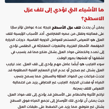
ما الأشياء التي تؤدي إلى تلف عزل
الاسطح؟
يمكن أن يحدث
نتيجة عدة عوامل تؤثر سلبًا
تلف عزل الأسطح
على فعاليته وتقلل من عمره الافتراضي. أحد الأسباب الرئيسية لتلف
العزل هو التعرض المستمر للعوامل الجوية القاسية. درجات الحرارة
المرتفعة، الأمطار الغزيرة، والتغيرات المفاجئة في الطقس تؤدي
إلى تمدد وانكماش مواد العزل بشكل متكرر مما قد يتسبب في
تشققها أو تقشرها بمرور الوقت.
سوء التركيب هو أيضًا عامل مهم يؤدي إلى تلف العزل. عند تركيب
العزل بشكل غير صحيح أو عدم اتباع المعايير الفنية المطلوبة قد
تحدث فراغات بين المواد العازلة والسطح، مما يسمح بتسرب
المياه أو فقدان الحرارة. التركيب غير الاحترافي يزيد من احتمالية
التعرض للتلف بسرعة.
تراكم الأتربة والحطام على الأسطح قد يؤدي إلى تلف مواد العزل،
حيث يمكن أن تؤدي تلك الأوساخ إلى تجمع المياه فوق السطح
بشكل غير متوقع، مما يزيد من الضغط على طبقات العزل