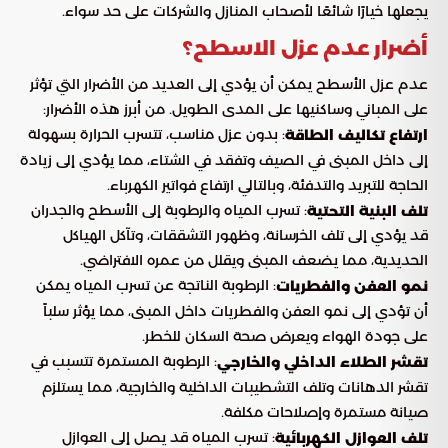
يجعلها خيارًا شائعًا لأصحاب المنازل والشركات على حد سواء.
أضرار عدم عزل الاسطح؟
عدم عزل الأسطح يمكن أن يؤدي إلى العديد من الأضرار التي تؤثر
على المباني وساكنيها على المدى الطويل. من أبرز هذه الأضرار:
: بدون عزل مناسب، تتسرب الحرارة بسهولة
ارتفاع تكاليف الطاقة
إلى داخل المبنى في الصيف وتفقد في الشتاء، مما يؤدي إلى زيادة
الحاجة للتبريد والتدفئة، وبالتالي ارتفاع فواتير الكهرباء.
: تسرب المياه والرطوبة إلى الأسطح والجدران
تلف البنية التحتية
قد يؤدي إلى تلف الخرسانة، وظهور التشققات، وتآكل الهياكل
الحديدية، مما يضعف المبنى ويقلل من عمره الافتراضي.
: الرطوبة الناتجة عن تسرب المياه يمكن
نمو العفن والفطريات
أن تؤدي إلى نمو العفن والفطريات داخل المبنى، مما يؤثر سلباً
على جودة الهواء ويعرض صحة السكان للخطر.
: الرطوبة المستمرة تتسبب في
تقشر الطلاء الداخلي والخارجي
تقشر الدهانات وتلف التشطيبات الداخلية والخارجية، مما يستلزم
صيانة مستمرة وإصلاحات مكلفة.
: تسرب المياه قد يصل إلى العوازل
تلف العوازل الكهربائية