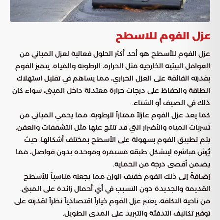
عزل الفوم للاسطح
عزل الفوم للأسطح هو أحد أكثر الحلول فعالية لعزل المباني من
العوامل البيئية الخارجية مثل الحرارة، الرطوبة والمياه. يتميز الفوم
بقدرته الفائقة على العزل الحراري، مما يساهم في تقليل استهلاك
الطاقة والحفاظ على درجات حرارة معتدلة داخل المبنى، سواء كان
ذلك في الصيف أو الشتاء.
كما يعد عزل الفوم عازلاً ممتازاً للرطوبة، مما يحمي المباني من
تسربات المياه والأضرار التي قد تنتج عنها مثل التشققات والعفن.
يتم تطبيق الفوم بسهولة على الأسطح بمختلف أشكالها، حيث
يُرش مباشرة ليتشكل طبقة مستمرة وموحدة بدون فواصل، مما
يضمن أقصى درجة من الحماية.
إضافةً إلى ذلك الفوم خفيف الوزن مما يجعله مناسباً للأسطح
القديمة والجديدة دون التسبب في أي أحمال زائدة على المبنى.
من ناحية التكلفة، يعتبر عزل الفوم خياراً اقتصادياً نظراً لقدرته على
توفير تكاليف التدفئة والتبريد على المدى الطويل.