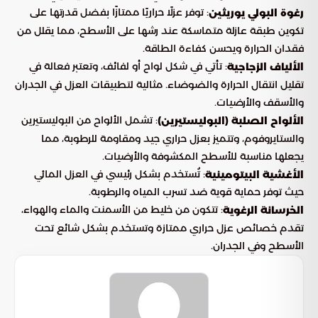
: توفر عزلًا حراريًا ممتازًا بفضل قدرتها على
رغوة البولي يوريثين
تكوين طبقة عازلة متماسكة عند رشها على الأسطح، مما يقلل من
فقدان الحرارة ويحسن كفاءة الطاقة.
: تأتي في شكل لواح أو لفائف، وتعتبر فعالة في
الألياف الزجاجية
تقليل انتقال الحرارة والضوضاء. مثالية لتطبيقات العزل في الجدران
والأسقف والأرضيات.
: تشمل الألواح من البوليستيرين
الألواح الصلبة (البوليستيرين)
والستايروفوم، وتتميز بعزل حراري جيد ومقاومة للرطوبة، مما
يجعلها مناسبة للأسطح المكشوفة والأرضيات.
: تُستخدم بشكل رئيسي في العزل المائي
الأغشية البيتومينية
حيث توفر حماية قوية ضد تسرب المياه والرطوبة.
: تتكون من خليط من الأسمنت والماء والهواء،
الخرسانة الرغوية
تقدم خصائص عزل حراري ممتازة وتستخدم بشكل شائع تحت
الأسطح وفي الجدران.