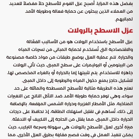
بفضل هذه المزايا، أصبح عزل الفوم للأسطح حلاً مفضلاً للعديد
من العملاء الذين يبحثون عن حماية فعالة وطويلة الأمد
لمبانيهم.
عزل الاسطح بالرولات
عزل الأسطح باستخدام الرولات هو من الأساليب الفعّالة
والاقتصادية التي تُستخدم لحماية المباني من تسربات المياه
والحرارة. تتم عملية العزل بوضع طبقات من مواد خاصة مصنوعة
من البيتومين أو البوليمرات على سطح المبنى، حيث تأتي الرولات
جاهزة للاستخدام. يتم تثبيتها إما بالحرارة أو بالغراء المخصص لها،
لتشكيل حاجز يمنع دخول المياه والرطوبة إلى داخل المبنى.
تعتبر هذه الطريقة مثالية للأسطح المسطحة والمائلة على حد
سواء، وهي توفر حماية طويلة الأمد ضد التآكل الناتج عن التغيرات
المناخية، مثل الأمطار الغزيرة وحرارة الشمس المرتفعة. بالإضافة
إلى ذلك، تُساهم في تقليل استهلاك الطاقة، إذ تحافظ على درجات
الحرارة داخل المبنى، مما يقلل من الحاجة إلى التكييف أو التدفئة.
ميزة أخرى لعزل الأسطح بالرولات هي سهولة وسرعة التركيب، حيث
يمكن تنفيذ العمل في وقت قصير مقارنة بطرق العزل الأخرى، مما