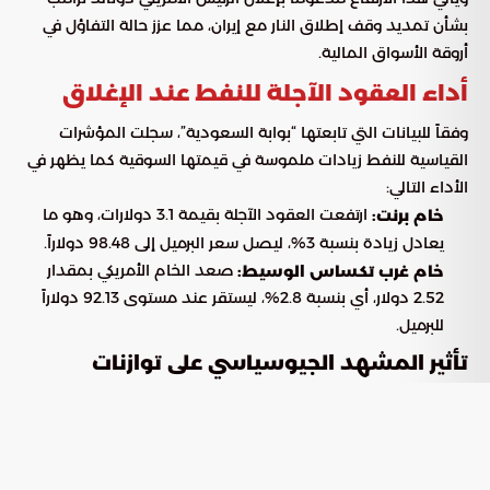
بشأن تمديد وقف إطلاق النار مع إيران، مما عزز حالة التفاؤل في
أروقة الأسواق المالية.
أداء العقود الآجلة للنفط عند الإغلاق
وفقاً للبيانات التي تابعتها “بوابة السعودية”، سجلت المؤشرات
القياسية للنفط زيادات ملموسة في قيمتها السوقية كما يظهر في
الأداء التالي:
ارتفعت العقود الآجلة بقيمة 3.1 دولارات، وهو ما
خام برنت:
يعادل زيادة بنسبة 3%، ليصل سعر البرميل إلى 98.48 دولاراً.
صعد الخام الأمريكي بمقدار
خام غرب تكساس الوسيط:
2.52 دولار، أي بنسبة 2.8%، ليستقر عند مستوى 92.13 دولاراً
للبرميل.
تأثير المشهد الجيوسياسي على توازنات
الطاقة
ساهمت الأنباء الواردة حول الاستقرار السياسي المؤقت في
منطقة الشرق الأوسط في دفع المستثمرين نحو تعزيز مراكزهم في