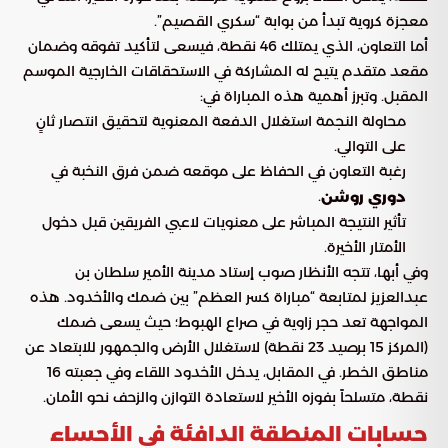
معجزة كروية تبدأ من بوابة “سكري القصيم”.
أما التعاون، الذي يمتلك 46 نقطة، فيسعى لتأكيد تفوقه وضمان
مقعد متقدم يتيح له المشاركة في الاستحقاقات الخارجية الموسم
المقبل. وتبرز أهمية هذه المباراة في:
محاولة النجمة استغلال الدفعة المعنوية لتحقيق انتصار ثانٍ
على التوالي.
رغبة التعاون في الحفاظ على موقعه ضمن فرق النخبة في
.
دوري روشن
تأثير النتيجة المباشر على معنويات لاعبي الفريقين قبل دخول
الأمتار الأخيرة.
وفي أبها، تتجه الأنظار صوب إستاد مدينة الأمير سلطان بن
عبدالعزيز لمتابعة “مباراة كسر العظم” بين ضمك والأخدود. هذه
المواجهة تعد حجر زاوية في صراع الهبوط؛ حيث يسعى ضمك
(المركز 15 برصيد 23 نقطة) لاستغلال الأرض والجمهور للابتعاد عن
مناطق الخطر. في المقابل، يدخل الأخدود اللقاء وفي جعبته 16
نقطة، متسلحاً بفوزه الأخير لاستعادة التوازن والزحف نحو الأمان.
حسابات المنطقة الدافئة في الأحساء