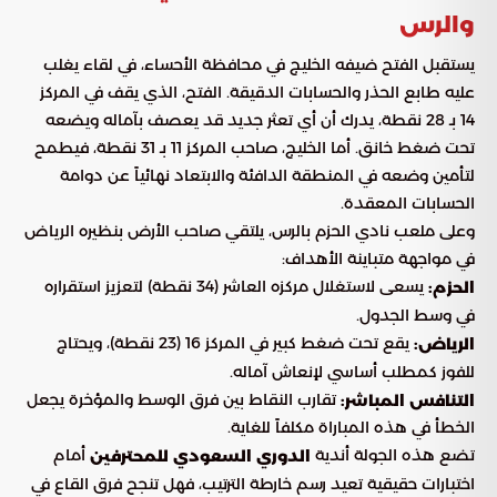
والرس
يستقبل الفتح ضيفه الخليج في محافظة الأحساء، في لقاء يغلب
عليه طابع الحذر والحسابات الدقيقة. الفتح، الذي يقف في المركز
14 بـ 28 نقطة، يدرك أن أي تعثر جديد قد يعصف بآماله ويضعه
تحت ضغط خانق. أما الخليج، صاحب المركز 11 بـ 31 نقطة، فيطمح
لتأمين وضعه في المنطقة الدافئة والابتعاد نهائياً عن دوامة
الحسابات المعقدة.
وعلى ملعب نادي الحزم بالرس، يلتقي صاحب الأرض بنظيره الرياض
في مواجهة متباينة الأهداف:
يسعى لاستغلال مركزه العاشر (34 نقطة) لتعزيز استقراره
الحزم:
في وسط الجدول.
يقع تحت ضغط كبير في المركز 16 (23 نقطة)، ويحتاج
الرياض:
للفوز كمطلب أساسي لإنعاش آماله.
تقارب النقاط بين فرق الوسط والمؤخرة يجعل
التنافس المباشر:
الخطأ في هذه المباراة مكلفاً للغاية.
تضع هذه الجولة أندية
أمام
الدوري السعودي للمحترفين
اختبارات حقيقية تعيد رسم خارطة الترتيب، فهل تنجح فرق القاع في