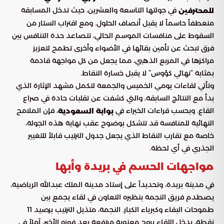
في جولتها التاسعة والعشرين، حيث تدخل المسابقة
للمحترفين
منعطفاً حاسماً لا يقبل أنصاف الحلول. ومع اقتراب الستار من
السقوط على منافسات الموسم الحالي، تتصاعد حدة التنافس بين
فرق تبحث عن تأمين بقائها في الأضواء وأخرى تطمح لتعزيز
مراكزها في المربع الذهبي، مما يجعل من كل مواجهة قادمة
بمثابة “نهائي كؤوس” لا يقبل خسارة النقاط.
وتأتي لقاءات يومي الخميس والجمعة لتكمل مشهد الإثارة الذي
بدأ مع النتائج السابقة، والتي كشفت عن تقلبات حادة في صراع
القاع. وبحسب قراءات الخبراء في
، فإن الملامح
بوابة السعودية
النهائية للمنافسة قد تتشكل بوضوح عقب نهاية هذه الجولة،
خاصة مع تقارب النقاط الذي يجعل جدول الترتيب قابلاً للتغيير
الجذري في أي لحظة.
مواجهات الحسم في بريدة وأبها
في مدينة بريدة، وتحديداً على إستاد مدينة الملك عبدالله الرياضية،
يصطدم فريق النجمة بنظيره التعاون في لقاء يجمع بين
طموحات البقاء وكبرياء الكبار. النجمة، متذيل الترتيب برصيد 11
نقطة، يدخل اللقاء بروح معنوية مرتفعة بعد فوزه الأخير، آملاً في